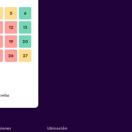
5
6
12
13
19
20
26
27
rellas
iones
Ubicación