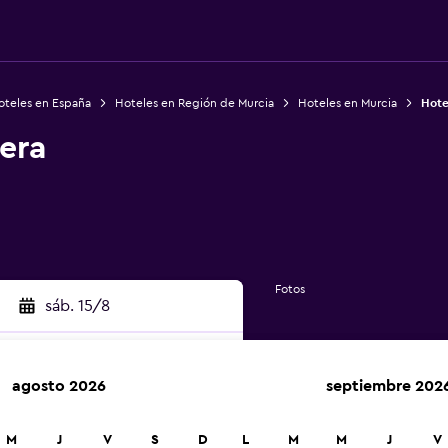
oteles en España
Hoteles en Región de Murcia
Hoteles en Murcia
Hote
era
Fotos
sáb. 15/8
agosto 2026
septiembre 202
car
M
J
V
S
D
L
M
M
J
V