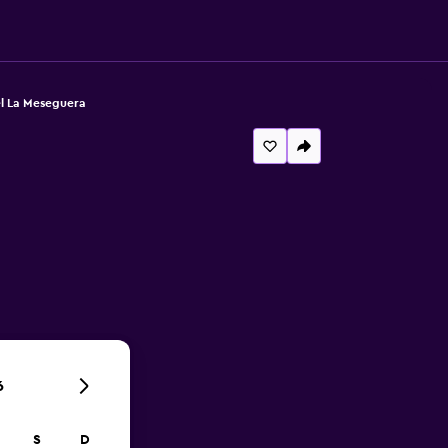
l La Meseguera
6
S
D