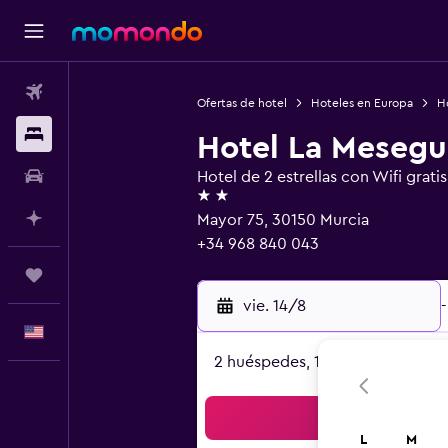
Vuelos
Ofertas de hotel
Hoteles en Europa
H
Alojamientos
Hotel La Mesegu
Autos
Hotel de 2 estrellas con Wifi gratis
2 estrellas
Planifica con IA
Mayor 75, 30150 Murcia
+34 968 840 043
Trips
vie. 14/8
-
Español
2 huéspedes, 1 habitación
Bus
L
M