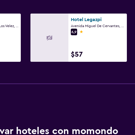
Hotel Legazpi
Avenida Marques De Los Velez, 12, Murcia
Avenida Miguel De Cervantes, 6, Murcia
1 estrella
6,9
$57
ervar hoteles con momondo