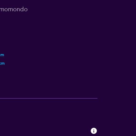
or momondo
km
km