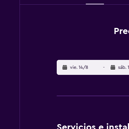
Pre
vie. 14/8
-
sáb. 
Servicios e inst