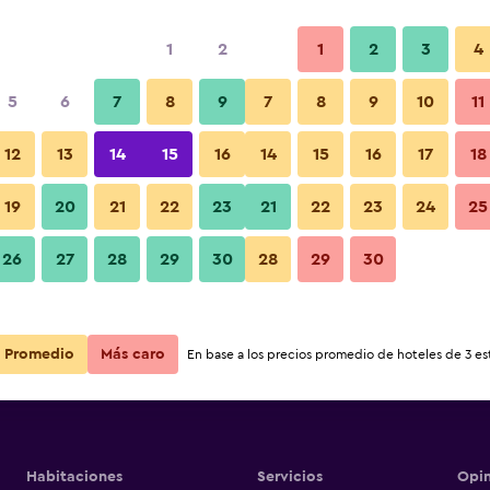
1
2
1
2
3
4
5
6
7
8
9
7
8
9
10
11
12
13
14
15
16
14
15
16
17
18
Ver precios
19
20
21
22
23
21
22
23
24
25
26
27
28
29
30
28
29
30
Ver precios
Ver precios
Promedio
Más caro
En base a los precios promedio de hoteles de 3 est
Habitaciones
Servicios
Opin