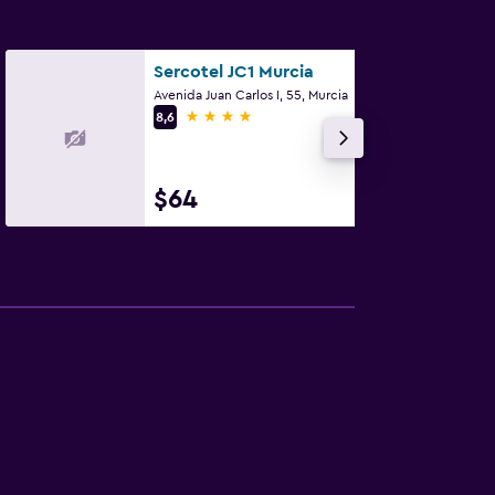
Sercotel JC1 Murcia
Avenida Juan Carlos I, 55, Murcia
4 estrellas
8,6
$64