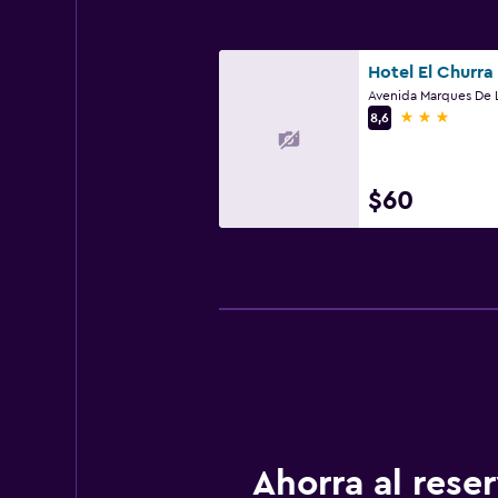
Hotel El Churra
3 estrellas
8,6
$60
Ahorra al res