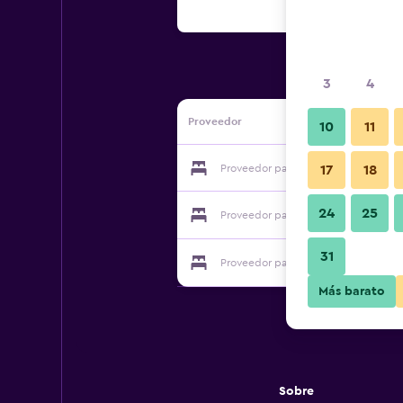
3
4
Proveedor
10
11
Proveedor para Hotel La Meseguera
17
18
24
25
Proveedor para Hotel La Meseguera
31
Proveedor para Hotel La Meseguera
Más barato
Sobre