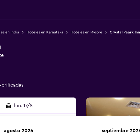
es en India
Hoteles en Karnataka
Hoteles en Mysore
Crystal Paark Inn
n
te
verificadas
lun. 17/8
agosto 2026
septiembre 202