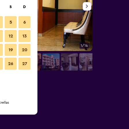
S
D
5
6
12
13
1/14
Otros
19
20
26
27
rellas