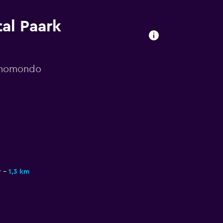
tal Paark
r momondo
y
1,3 km