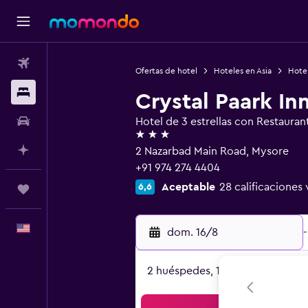
Vuelos
Ofertas de hotel
Hoteles en Asia
Hotel
Alojamientos
Crystal Paark In
Autos
Hotel de 3 estrellas con Restauran
3 estrellas
Planifica con IA
2 Nazarbad Main Road, Mysore
+91 974 274 4404
Aceptable
28 calificaciones 
6,6
Trips
Español
dom. 16/8
-
2 huéspedes, 1 habitación