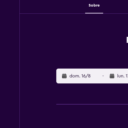
Sobre
dom. 16/8
-
lun. 