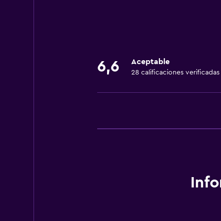
Accesibilidad y adecuación
Ascensor
Aceptable
6,6
Comedor
28 calificaciones verificadas
Restaurante
Servicios básicos
Wifi gratis
Inf