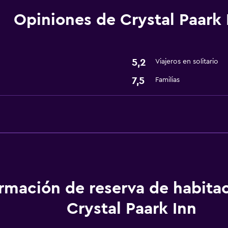
Opiniones de Crystal Paark 
Lavandería
Lavandería
5,2
Viajeros en solitario
General
7,5
Familias
Espacio de almacenamie
Spa
Spa
ormación de reserva de habita
Crystal Paark Inn