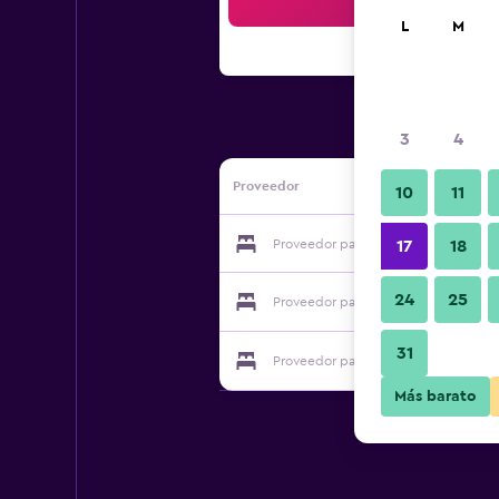
Bus
L
M
3
4
Proveedor
10
11
Proveedor para Crystal Paark Inn
17
18
24
25
Proveedor para Crystal Paark Inn
31
Proveedor para Crystal Paark Inn
Más barato