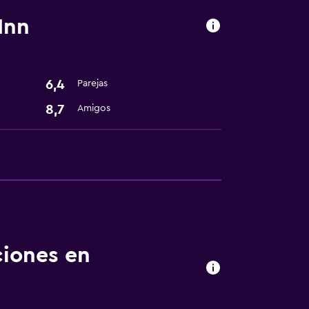
Inn
6,4
Parejas
8,7
Amigos
nto
ciones en