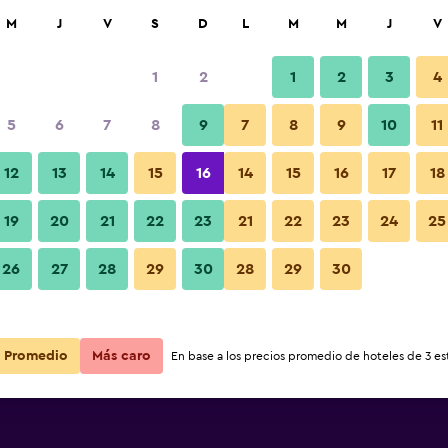
car
M
J
V
S
D
L
M
M
J
V
1
2
1
2
3
4
5
6
7
8
9
7
8
9
10
11
Lobby
12
13
14
15
16
14
15
16
17
18
Ver precios
19
20
21
22
23
21
22
23
24
25
Fotos
26
27
28
29
30
28
29
30
Ver precios
Ver precios
Promedio
Más caro
En base a los precios promedio de hoteles de 3 est