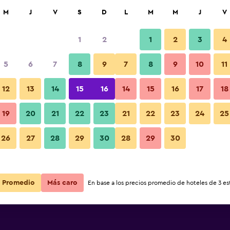
car
M
J
V
S
D
L
M
M
J
V
1
2
1
2
3
4
5
6
7
8
9
7
8
9
10
11
12
13
14
15
16
14
15
16
17
18
Ver precios
l
19
20
21
22
23
21
22
23
24
25
26
27
28
29
30
28
29
30
Ver precios
l
Ver precios
l
Promedio
Más caro
En base a los precios promedio de hoteles de 3 est