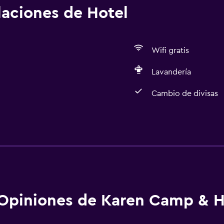
alaciones de Hotel
Wifi gratis
Lavandería
Cambio de divisas
Estacionamiento y tran
Traslado aeropuerto
Salud y seguridad
Opiniones de Karen Camp & H
Caja fuerte