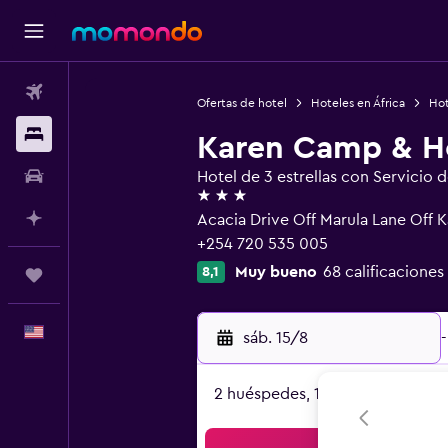
Vuelos
Ofertas de hotel
Hoteles en África
Hot
Alojamientos
Karen Camp & H
Autos
Hotel de 3 estrellas con Servicio 
3 estrellas
Planifica con IA
Acacia Drive Off Marula Lane Off 
+254 720 535 005
Muy bueno
68 calificaciones
8,1
Trips
Español
sáb. 15/8
-
2 huéspedes, 1 habitación