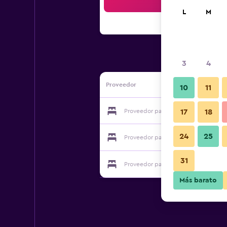
Bus
L
M
3
4
Proveedor
10
11
Proveedor para Karen Camp & Hoste
17
18
24
25
Proveedor para Karen Camp & Hoste
31
Proveedor para Karen Camp & Hoste
Más barato