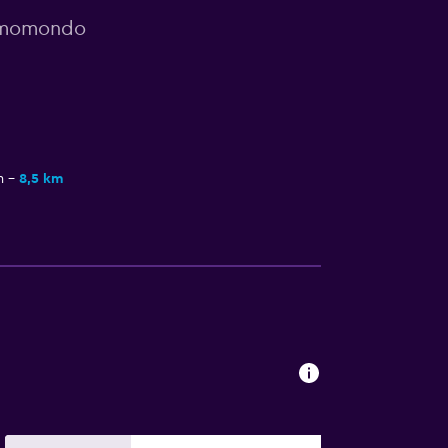
r momondo
m
8,5 km