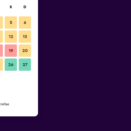
S
D
5
6
12
13
19
20
26
27
rellas