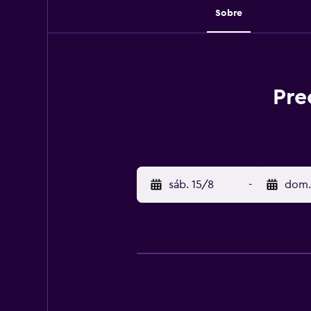
Sobre
Pre
sáb. 15/8
-
dom.