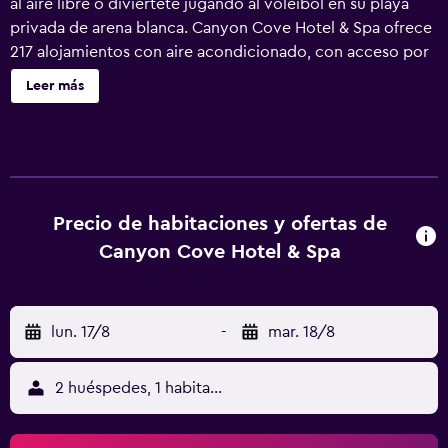
al aire libre o diviértete jugando al vóleibol en su playa
privada de arena blanca. Canyon Cove Hotel & Spa ofrece
217 alojamientos con aire acondicionado, con acceso por
pasillos exteriores y caja fuerte y botella de agua gratuita.
Leer más
Se ofrece televisión por cable. Los baños están equipados
con ducha, zapatillas, bidé y artículos de higiene personal
gratuitos. Los servicios para las personas de negocios
incluyen escritorio y teléfono. Las habitaciones también
incluyen cafetera y tetera y tabla de planchar con plancha.
Se ofrece servicio nocturno de descubierta y servicio de
Precio de habitaciones y ofertas de
limpieza todos los días. En el alojamiento hay piscina al
Canyon Cove Hotel & Spa
aire libre y piscina infantil. Otros servicios de ocio y
esparcimiento incluyen una playa privada. Se pueden
practicar las actividades de ocio y esparcimiento que se
lun. 17/8
-
mar. 18/8
indican más abajo en las instalaciones o cerca del
alojamiento (es posible que se aplique un recargo).
2 huéspedes, 1 habitación