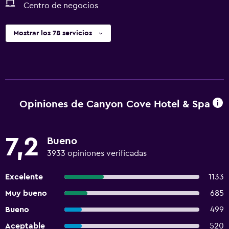
Centro de negocios
Mostrar los 78 servicios
Opiniones de Canyon Cove Hotel & Spa
7,2
Bueno
3933 opiniones verificadas
Excelente
1133
Muy bueno
685
Bueno
499
Aceptable
520