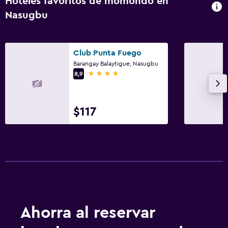
Hoteles favoritos de momondo en
Nasugbu
Club Punta Fuego
Barangay Balaytigue, Nasugbu
4 estrellas
8,9
$117
Ahorra al reservar