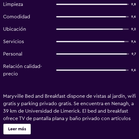
Limpieza
9,8
Comodidad
9,6
Ubicación
9,2
Servicios
9,4
Personal
9,7
Relación calidad-
9,6
precio
Maryville Bed and Breakfast dispone de vistas al jardín, wifi
gratis y parking privado gratis. Se encuentra en Nenagh, a
39 km de Universidad de Limerick. El bed and breakfast
ofrece TV de pantalla plana y baño privado con artículos
de aseo gratuitos, secador de pelo y ducha. En el
Leer más
alojamiento se puede disfrutar de un desayuno buffet, a la