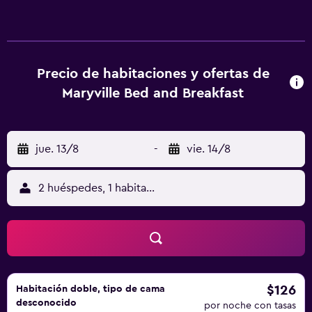
carta o continental. Después de un día de senderismo,
pesca o piragüismo, la clientela puede relajarse en el
jardín o el salón de uso común. Club de golf Castletroy
está a 40 km del alojamiento, y Catedral de Santa María de
Limerick está a 42 km. El aeropuerto (Aeropuerto de
Precio de habitaciones y ofertas de
Shannon) está a 69 km.
Maryville Bed and Breakfast
jue. 13/8
-
vie. 14/8
2 huéspedes, 1 habitación
$126
Habitación doble, tipo de cama
desconocido
por noche con tasas