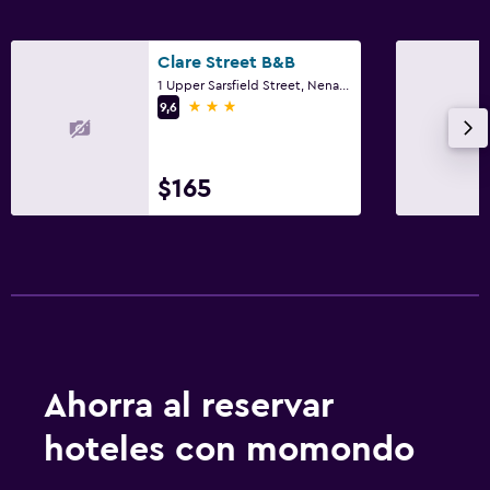
Clare Street B&B
1 Upper Sarsfield Street, Nenagh
3 estrellas
9,6
$165
Ahorra al reservar
hoteles con momondo