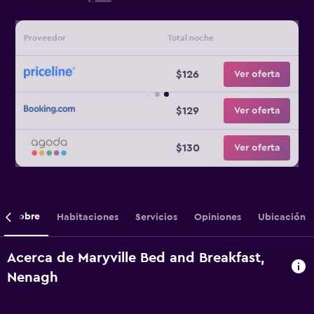
Proveedor
Total noche
$126
Ver oferta
$129
Ver oferta
$130
Ver oferta
Sobre
Habitaciones
Servicios
Opiniones
Ubicación
Acerca de Maryville Bed and Breakfast,
Nenagh