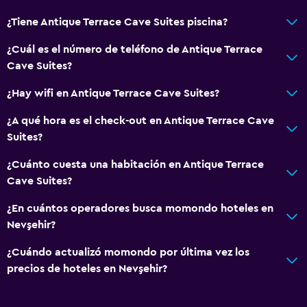
Tina de baño
¿Tiene Antique Terrace Cave Suites piscina?
Secador de pelo
¿Cuál es el número de teléfono de Antique Terrace
Aseo
Cave Suites?
Bañera al aire libre
¿Hay wifi en Antique Terrace Cave Suites?
Papel higiénico
¿A qué hora es el check-out en Antique Terrace Cave
Baño público
Suites?
Baño privado
¿Cuánto cuesta una habitación en Antique Terrace
Cave Suites?
Comedor
¿En cuántos operadores busca momondo hoteles en
Copas
Nevşehir?
Tetera eléctrica
¿Cuándo actualizó momondo por última vez los
Servicio de entrega de comida
precios de hoteles en Nevşehir?
Minibar
Bar/lounge