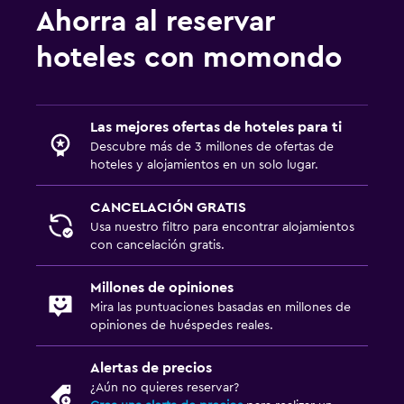
Limpieza diaria
Ahorra al reservar
Botiquín de primeros auxilios
hoteles con momondo
Cámaras CCTV en zonas comunes
Cámaras CCTV en el exterior
Las mejores ofertas de hoteles para ti
Mosquitera
Descubre más de 3 millones de ofertas de
hoteles y alojamientos en un solo lugar.
Estacionamiento y transporte
CANCELACIÓN GRATIS
Estacionamiento en la calle
Usa nuestro filtro para encontrar alojamientos
Traslado al aeropuerto (con cargos)
con cancelación gratis.
Estacionamiento gratuito
Millones de opiniones
Servicio de traslado (cargo adicional)
Mira las puntuaciones basadas en millones de
opiniones de huéspedes reales.
Actividades
Alertas de precios
Ecoturismo
¿Aún no quieres reservar?
Bicicletas