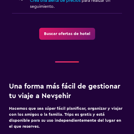
Crea una alerta de precios
para realizar un
seguimiento.
Ciclismo
Paseos a caballo
Buscar ofertas de hotel
Habitación
Enchufe cerca de la cama
Perchero
Armario o clóset
Zona de trabajo
Una forma más fácil de gestionar
Escritorio
tu viaje a Nevşehir
Hacemos que sea súper fácil planificar, organizar y viajar
con los amigos o la familia. Trips es gratis y está
disponible para su uso independientemente del lugar en
el que reserves.