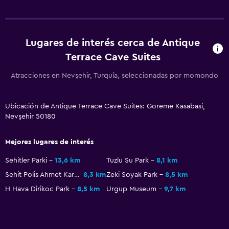
Tetera/cafetera
La comida se puede entregar en el alojamiento
Lugares de interés cerca de Antique
Máquina expendedora (bebidas)
Terrace Cave Suites
Accesibilidad y adecuación
Atracciones en Nevşehir, Turquía, seleccionadas por momondo
Unidad ubicada en la planta baja
Habitaciones para no fumadores disponibles
Ubicación de Antique Terrace Cave Suites: Goreme Kasabasi,
Nevşehir 50180
Mascotas permitidas bajo consulta (pueden aplicar cargos
extra)
Mejores lugares de interés
Estacionamiento accesible
Sehitler Parki
13,6 km
Tuzlu Su Park
8,1 km
Plantas superiores accesibles por escaleras
Sehit Polis Ahmet Kara Park
8,3 km
Zeki Soyak Park
8,5 km
Áreas designadas para fumadores
H Hava Dirikoc Park
8,5 km
Urgup Museum
9,7 km
Entrada privada
Sistema de entretenimiento