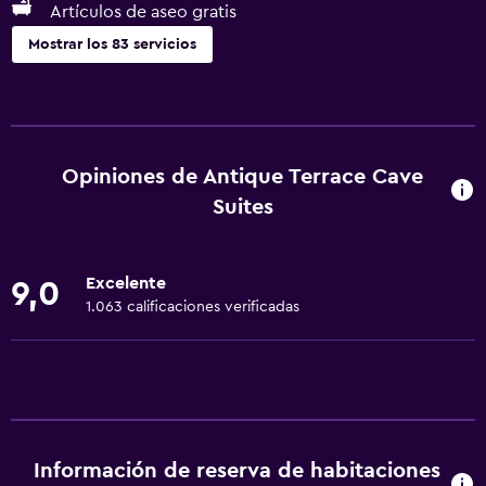
Artículos de aseo gratis
Mostrar los 83 servicios
Servicios y facilidades
Cajero automático/banco
Renta de autos
Opiniones de Antique Terrace Cave
Caja fuerte
Suites
Cambio de divisas
Boletos de transporte público
Excelente
9,0
Servicio de habitaciones
1.063 calificaciones verificadas
Mostrador de información turística
Acceso con llave
Check-out exprés
Botella de agua
Información de reserva de habitaciones
Capilla/templo