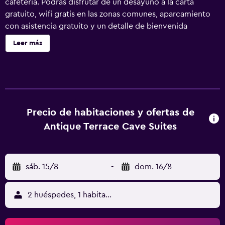
cafetería. Podrás disfrutar de un desayuno a la carta
gratuito, wifi gratis en las zonas comunes, aparcamiento
con asistencia gratuito y un detalle de bienvenida
gratuito. Otras instalaciones incluyen una cafetería, café o
Leer más
té en las zonas comunes y una nevera en una zona común.
Antique Terrace Suites ofrece 12 alojamientos con minibar
y zapatillas. Las camas están vestidas con ropa de cama de
alta calidad. Se ofrece televisión por cable. Los baños
están equipados con artículos de higiene personal
gratuitos y secador de pelo. Este hotel en Nevşehir ofrece
Precio de habitaciones y ofertas de
acceso a Internet wifi gratis. Se ofrece servicio de
Antique Terrace Cave Suites
limpieza todos los días. Se pueden practicar las
actividades de ocio y esparcimiento que se indican más
abajo en las instalaciones o cerca del alojamiento (es
sáb. 15/8
-
dom. 16/8
posible que se aplique un recargo).
2 huéspedes, 1 habitación