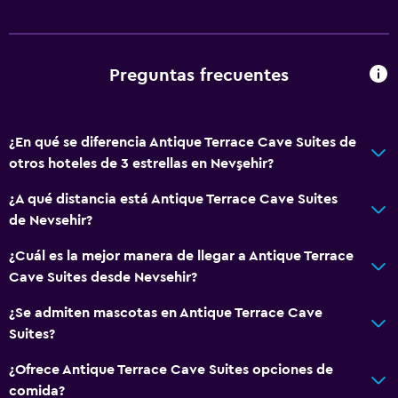
Acondicionador
General
Preguntas frecuentes
Habitaciones familiares
Zona de estar
¿En qué se diferencia Antique Terrace Cave Suites de
Vista al jardín
otros hoteles de 3 estrellas en Nevşehir?
Piso de parquet o madera noble
¿A qué distancia está Antique Terrace Cave Suites
Pantuflas
de Nevsehir?
Insonorización
¿Cuál es la mejor manera de llegar a Antique Terrace
Alfombrado
Cave Suites desde Nevsehir?
Piso de mosaico/mármol
¿Se admiten mascotas en Antique Terrace Cave
Vista a la ciudad
Suites?
Baño
¿Ofrece Antique Terrace Cave Suites opciones de
comida?
Ducha