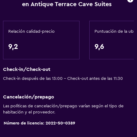
en Antique Terrace Cave Suites
Recepción 24 horas
Servicios básicos
Relación calidad-precio
Puntuación de la ubi
Wifi gratis
Wifi disponible en todas las instalaciones
9,2
9,6
Internet
Ropa de cama
Check-in/Check-out
Toallas
Check-in después de las 13:00 - Check-out antes de las 11:30
Extinguidor
Artículos de aseo gratis
Cancelación/prepago
Champú
Las políticas de cancelación/prepago varían según el tipo de
Calefacción
habitación y el proveedor.
Gel de ducha
Número de licencia: 2022-50-0389
Papeleras