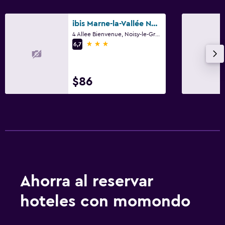
ibis Marne-la-Vallée Noisy
4 Allee Bienvenue, Noisy-le-Grand, Sena-Saint Denis
3 estrellas
6,7
$86
Ahorra al reservar
hoteles con momondo