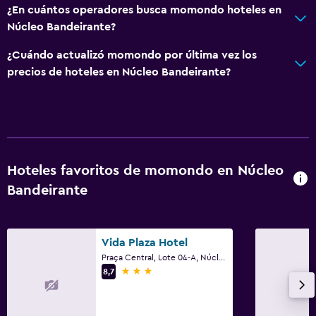
¿En cuántos operadores busca momondo hoteles en
Servicio de planchado
Núcleo Bandeirante?
Servicios de lavandería/tintorería
¿Cuándo actualizó momondo por última vez los
precios de hoteles en Núcleo Bandeirante?
Habitación
Perchero
Enchufe cerca de la cama
Armario o clóset
Hoteles favoritos de momondo en Núcleo
Aire libre
Bandeirante
Terraza
Jardín
Vida Plaza Hotel
Praça Central, Lote 04-A, Núcleo Bandeirante
Zona de trabajo
3 estrellas
8,7
Fax/fotocopiadora
Escritorio