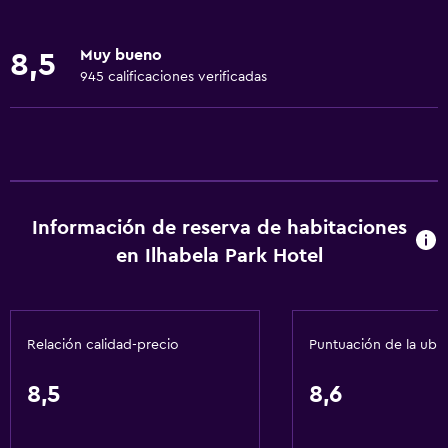
Internet
Gel de ducha
Muy bueno
8,5
Ropa de cama
945 calificaciones verificadas
Toallas
Extinguidor
Aire acondicionado
Papeleras
Información de reserva de habitaciones
General
en Ilhabela Park Hotel
Vista a una calle tranquila
Habitaciones familiares
Relación calidad-precio
Puntuación de la ubi
Casilleros
Teléfono
8,5
8,6
Zona de estar
Vista al jardín