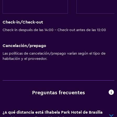
Vista a la ciudad
Baño
Check-in/Check-out
Secador de pelo
Check-in después de las 14:00 - Check-out antes de las 12:00
Aseo
Cancelación/prepago
Papel higiénico
Las políticas de cancelación/prepago varían según el tipo de
Ducha
habitación y el proveedor.
Baño privado
Servicios y facilidades
Servicio de despertador
Preguntas frecuentes
Botella de agua
Instalaciones para reuniones
Servicio de habitaciones
¿A qué distancia está Ilhabela Park Hotel de Brasilia