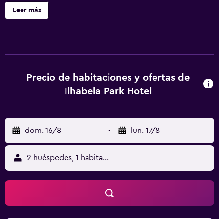
recepción 24 horas y un jardín. Ilhabela Park Hotel ofrece
Leer más
64 alojamientos con aire acondicionado, minibar y
secador de pelo. Se ofrece televisión por cable. Los baños
están equipados con ducha. Los huéspedes pueden
navegar por la web gracias a nuestro acceso a Internet
wifi gratis. Los servicios para las personas de negocios
incluyen escritorio y teléfono. Se ofrece servicio de
Precio de habitaciones y ofertas de
limpieza todos los días.
Ilhabela Park Hotel
dom. 16/8
-
lun. 17/8
2 huéspedes, 1 habitación