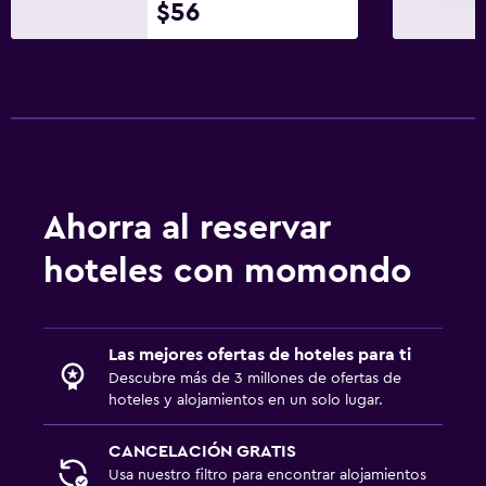
$56
Comedor
Minibar
La comida se puede entregar en el alojamiento
Salud y seguridad
Ahorra al reservar
Limpieza diaria
hoteles con momondo
Las mejores ofertas de hoteles para ti
Descubre más de 3 millones de ofertas de
hoteles y alojamientos en un solo lugar.
CANCELACIÓN GRATIS
Usa nuestro filtro para encontrar alojamientos