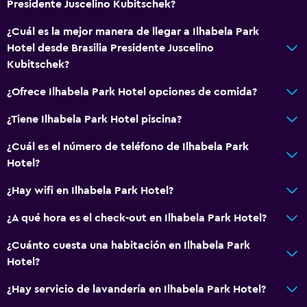
Presidente Juscelino Kubitschek?
Recepción 24 horas
¿Cuál es la mejor manera de llegar a Ilhabela Park
Sistema de entretenimiento
Hotel desde Brasilia Presidente Juscelino
Kubitschek?
TV por cable o vía satélite
TV de pantalla plana
¿Ofrece Ilhabela Park Hotel opciones de comida?
Sala de estar/TV compartida
¿Tiene Ilhabela Park Hotel piscina?
TV
¿Cuál es el número de teléfono de Ilhabela Park
Hotel?
Accesibilidad y adecuación
¿Hay wifi en Ilhabela Park Hotel?
Para no fumadores
Ascensor
¿A qué hora es el check-out en Ilhabela Park Hotel?
Almohada sin plumas
¿Cuánto cuesta una habitación en Ilhabela Park
Hotel?
Lavandería
¿Hay servicio de lavandería en Ilhabela Park Hotel?
Lavandería