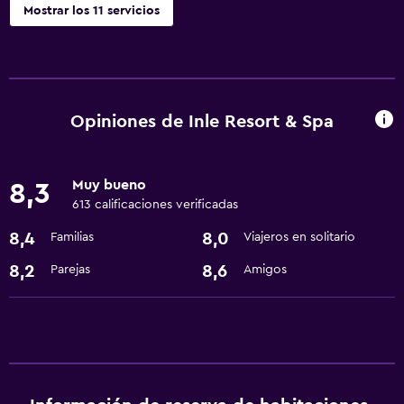
Mostrar los 11 servicios
Servicios y facilidades
Servicio de habitaciones
Centro de negocios
Opiniones de Inle Resort & Spa
Recepción 24 horas
Muy bueno
8,3
Comedor
613 calificaciones verificadas
Restaurante
8,4
8,0
Familias
Viajeros en solitario
Minibar
8,2
8,6
Parejas
Amigos
Estacionamiento y transporte
Traslado aeropuerto
Baño