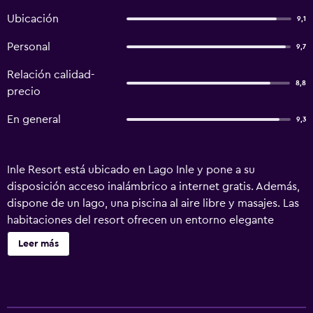
Ubicación
9,1
Personal
9,7
Relación calidad-
8,8
precio
En general
9,3
Inle Resort está ubicado en Lago Inle y pone a su
disposición acceso inalámbrico a internet gratis. Además,
dispone de un lago, una piscina al aire libre y masajes. Las
habitaciones del resort ofrecen un entorno elegante
donde descansar, con multitud de comodidades e
Leer más
instalaciones como minibar. Aquellos que viajan con la
familia o en grupo tienen a su disposición habitaciones
conectadas, que están equipadas específicamente para su
comodidad. El alojamiento tiene un restaurante y un bar,