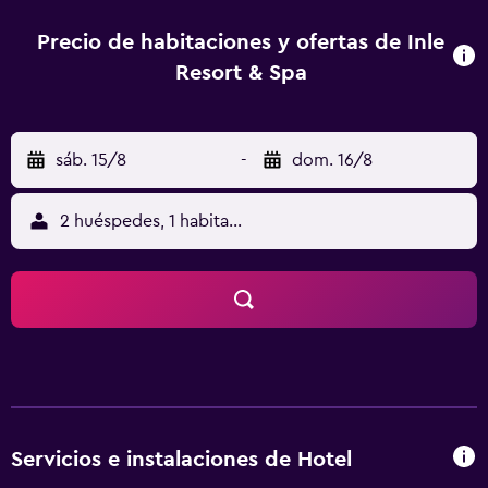
donde los huéspedes pueden cenar o disfrutar de una
copa al final del día. El desayuno se sirve a diario y los
Precio de habitaciones y ofertas de Inle
huéspedes pueden tomarlo en la comodidad de su
Resort & Spa
habitación. El Aeropuerto de Heho está a 55 minutos Inle
Resort. También se pone a su disposición un servicio de
transporte al aeropuerto, bajo petición.
sáb. 15/8
-
dom. 16/8
2 huéspedes, 1 habitación
Servicios e instalaciones de Hotel