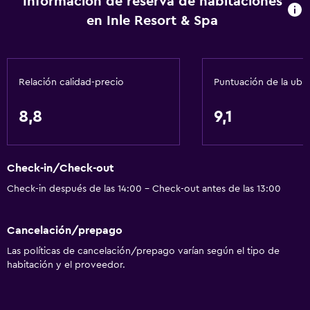
Información de reserva de habitaciones
Secador de pelo
en Inle Resort & Spa
Lavandería
Lavandería
Relación calidad-precio
Puntuación de la ubi
Actividades
8,8
9,1
Bicicletas
General
Check-in/Check-out
Espacio de almacenamiento
Check-in después de las 14:00 - Check-out antes de las 13:00
Servicios básicos
Cancelación/prepago
Wifi gratis
Las políticas de cancelación/prepago varían según el tipo de
habitación y el proveedor.