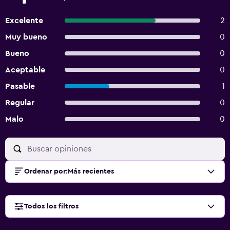
Excelente
2
Muy bueno
0
Bueno
0
Aceptable
0
Pasable
1
Regular
0
Malo
0
Ordenar por
:
Más recientes
Todos los filtros