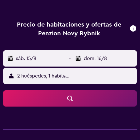
de pantalla plana. Las habitaciones del alojamiento
disponen de baño privado con secador de pelo, y algunas
unidades también disponen de zona de estar. Penzion
Nový Rybník ofrece desayuno buffet o continental. El
Precio de habitaciones y ofertas de
alojamiento ofrece zona de juegos infantil. Se puede jugar
Penzion Novy Rybnik
al ping-pong en este hostal o pensión de 3 estrellas, y la
zona es ideal para practicar senderismo y ciclismo.
Catedral de San Vito está a 47 km del alojamiento, y
sáb. 15/8
-
dom. 16/8
Puente de Carlos está a 48 km. El aeropuerto (Aeropuerto
de Praga Vaclav Havel) está a 57 km.
2 huéspedes, 1 habitación