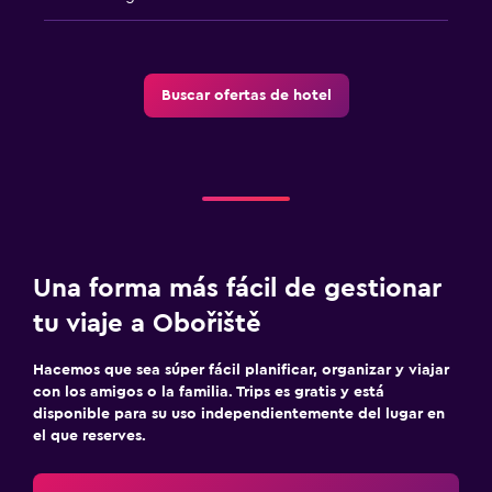
Sofá cama
Armario o clóset
Buscar ofertas de hotel
Comedor
Restaurante
Bar/lounge
Salud y seguridad
Botiquín de primeros auxilios
Una forma más fácil de gestionar
Cámaras CCTV en el exterior
tu viaje a Obořiště
Zona de trabajo
Hacemos que sea súper fácil planificar, organizar y viajar
con los amigos o la familia. Trips es gratis y está
Fax/fotocopiadora
disponible para su uso independientemente del lugar en
el que reserves.
Servicios y facilidades