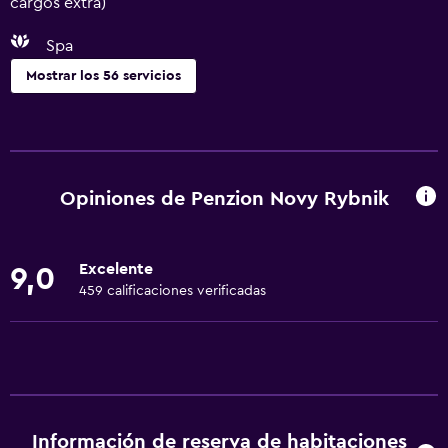
cargos extra)
Spa
Mostrar los 56 servicios
Servicios básicos
Wifi gratis
Wifi disponible en todas las instalaciones
Opiniones de Penzion Novy Rybnik
Internet
Toallas
Excelente
9,0
Champú
459 calificaciones verificadas
Calefacción
Gel de ducha
Aire acondicionado
Papeleras
Información de reserva de habitaciones