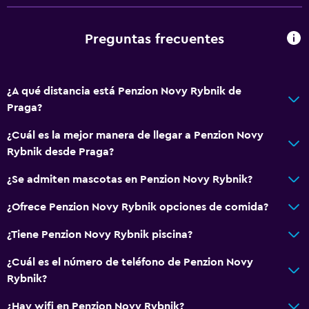
Ducha adaptada para silla de ruedas
Para no fumadores
Preguntas frecuentes
Fregadero bajo
Inodoro con barras de apoyo
Áreas designadas para fumadores
¿A qué distancia está Penzion Novy Rybnik de
Praga?
Actividades
¿Cuál es la mejor manera de llegar a Penzion Novy
Senderismo
Rybnik desde Praga?
Golf
¿Se admiten mascotas en Penzion Novy Rybnik?
Ciclismo
¿Ofrece Penzion Novy Rybnik opciones de comida?
Salón de belleza
¿Tiene Penzion Novy Rybnik piscina?
Ping pong
Instalaciones para deportes acuáticos
¿Cuál es el número de teléfono de Penzion Novy
Rybnik?
General
¿Hay wifi en Penzion Novy Rybnik?