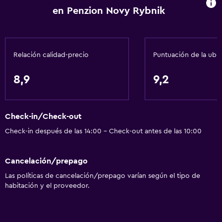
Baño
en Penzion Novy Rybnik
Inodoro adaptado
Ducha
Relación calidad-precio
Puntuación de la ubi
Inodoro con cisterna alta
Tina de baño
8,9
9,2
Secador de pelo
Aseo
Check-in/Check-out
Papel higiénico
Check-in después de las 14:00 - Check-out antes de las 10:00
Baño privado
Cancelación/prepago
Accesibilidad y adecuación
Las políticas de cancelación/prepago varían según el tipo de
Mascotas permitidas bajo consulta (pueden aplicar cargos
habitación y el proveedor.
extra)
Accesibilidad