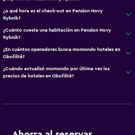
Habitaciones familiares
¿A qué hora es el check-out en Penzion Novy
Chimenea
Rybnik?
Zona de estar
¿Cuánto cuesta una habitación en Penzion Novy
Alfombrado
Rybnik?
¿En cuántos operadores busca momondo hoteles en
Ideal para familias
Obořiště?
Cuna/cama nido disponibles
¿Cuándo actualizó momondo por última vez los
Comidas para niños
precios de hoteles en Obořiště?
Equipo infantil para zona de juegos al aire libre
Parque infantil
Spa
Masajes
Spa
Ahorra al reservar