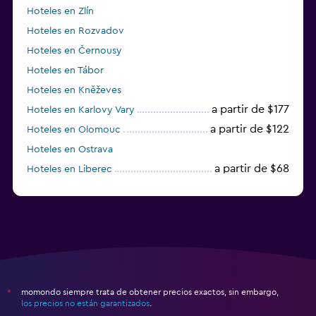
Hoteles en Zlín
Hoteles en Rozvadov
Hoteles en Černousy
Hoteles en Tábor
Hoteles en Kněževes
a partir de $177
Hoteles en Karlovy Vary
a partir de $122
Hoteles en Olomouc
Hoteles en Ostrava
a partir de $68
Hoteles en Liberec
momondo siempre trata de obtener precios exactos, sin embargo,
*
los precios no están garantizados
.