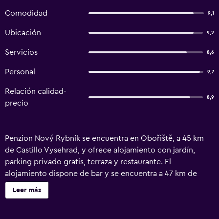
Comodidad
9,1
Ubicación
9,2
Servicios
8,6
Personal
9,7
Relación calidad-
8,9
precio
Penzion Nový Rybník se encuentra en Obořiště, a 45 km
de Castillo Vysehrad, y ofrece alojamiento con jardín,
parking privado gratis, terraza y restaurante. El
alojamiento dispone de bar y se encuentra a 47 km de
Castillo de Praga. El hostal o pensión libre de humo cuenta
Leer más
con wifi gratis en todo el alojamiento. En el hostal o
pensión, todas las habitaciones cuentan con armario y TV