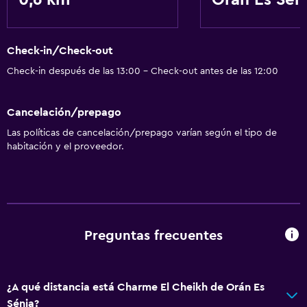
0,6 km
Orán Es Sén
Aire acondicionado
Estacionamiento y transporte
Check-in/Check-out
Traslado aeropuerto
Check-in después de las 13:00 - Check-out antes de las 12:00
Aire libre
Cancelación/prepago
Terraza
Las políticas de cancelación/prepago varían según el tipo de
habitación y el proveedor.
Zona de trabajo
Escritorio
Servicios y facilidades
Preguntas frecuentes
Instalaciones para reuniones
¿A qué distancia está Charme El Cheikh de Orán Es
Sénia?