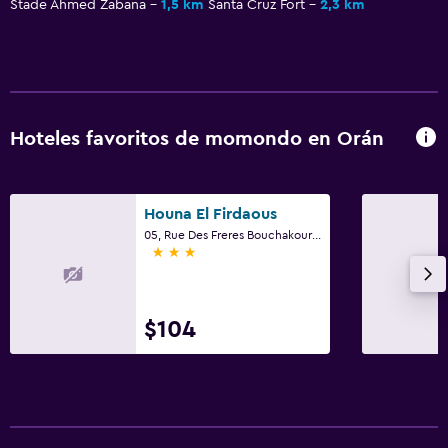
Stade Ahmed Zabana
1,5 km
Santa Cruz Fort
2,3 km
Hoteles favoritos de momondo en Orán
Houna El Firdaous
05, Rue Des Freres Bouchakour Ibn-Sina, Orán
3 estrellas
$104