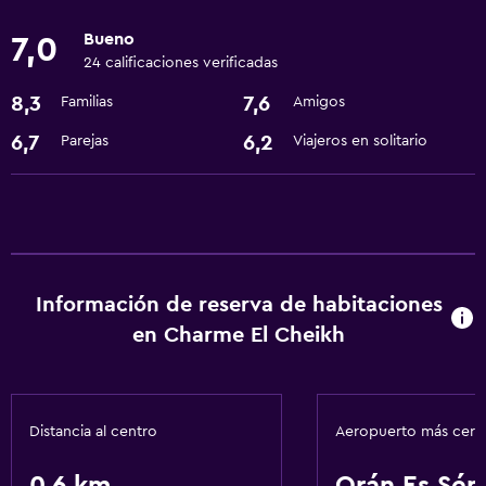
Bueno
7,0
Accesibilidad y adecuación
24 calificaciones verificadas
Ascensor
8,3
7,6
Familias
Amigos
Áreas designadas para fumadores
6,7
6,2
Parejas
Viajeros en solitario
Lavandería
Lavandería
Servicios de lavandería/tintorería
Información de reserva de habitaciones
Salud y seguridad
en Charme El Cheikh
Caja fuerte
Limpieza diaria
Distancia al centro
Aeropuerto más cer
Servicios básicos
Internet