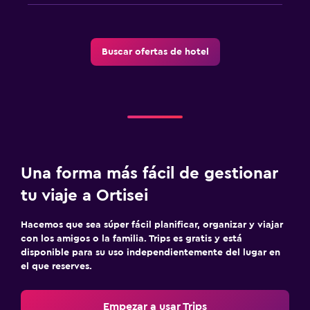
Estacionamiento y transporte
Buscar ofertas de hotel
Traslado al aeropuerto (con cargos)
Estacionamiento gratuito
Estacionamiento privado
Carga de vehículos eléctricos
Aire libre
Una forma más fácil de gestionar
Jardín
tu viaje a Ortisei
Terraza/patio
Hacemos que sea súper fácil planificar, organizar y viajar
Sillas de playa
con los amigos o la familia. Trips es gratis y está
Terraza
disponible para su uso independientemente del lugar en
el que reserves.
Sistema de entretenimiento
Empezar a usar Trips