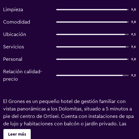
Limpieza
9,8
Comodidad
9,8
Ubicación
9,5
Servicios
9,6
Personal
9,8
Relación calidad-
9,2
precio
El Grones es un pequeño hotel de gestión familiar con
vistas panorámicas a los Dolomitas, situado a 5 minutos a
pie del centro de Ortisei. Cuenta con instalaciones de spa
de lujo y habitaciones con balcón o jardín privado. Las
habitaciones del Hotel Grones están orientadas al sur, al
Leer más
este o al oeste y están equipadas con todas las