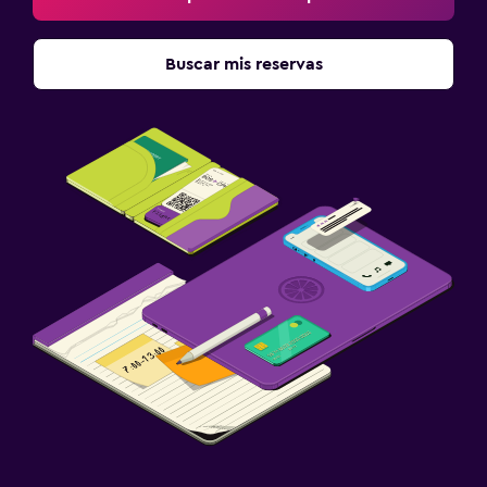
TV de pantalla plana
TV por cable o vía satélite
Buscar mis reservas
TV
Habitación
Almohada de plumas
Enchufe cerca de la cama
Armario o clóset
Salud y seguridad
Limpieza diaria
Botiquín de primeros auxilios
Caja fuerte
Ideal para familias