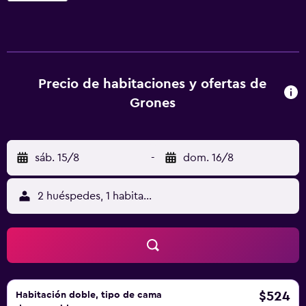
comodidades modernas, como conexión a internet. Todas
las mañanas se sirve un desayuno buffet abundante. El spa
del Hotel Grones incluye piscina, bañera de hidromasaje,
sauna finlandesa, biosauna y baño turco. El restaurante
sirve una amplia variedad de especialidades locales
Precio de habitaciones y ofertas de
caseras. Podrá disfrutar de una excelente cocina local y
Grones
mediterránea. El Grones Hotel está situado en el valle de
Gardena, en pleno Tirol del Sur. Las pistas de esquí más
cercanas están a 300 metros. En invierno se ofrece un
sáb. 15/8
-
dom. 16/8
servicio gratuito de traslado a las pistas de esquí. En
verano se organizan visitas guiadas por la zona.
2 huéspedes, 1 habitación
$524
Habitación doble, tipo de cama