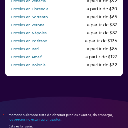
a partir de $92
Hoteles en Venecia
a partir de $20
Hoteles en Florencia
a partir de $65
Hoteles en Sorrento
a partir de $87
Hoteles en Verona
a partir de $87
Hoteles en Nápoles
a partir de $136
Hoteles en Positano
a partir de $86
Hoteles en Bari
a partir de $127
Hoteles en Amalfi
a partir de $32
Hoteles en Bolonia
a partir de $83
Hoteles en Turín
momondo siempre trata de obtener precios exactos, sin embargo,
*
los precios no están garantizados
.
Esta es la razón: