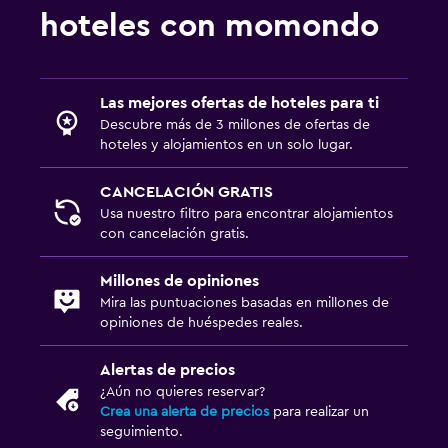
Extinguidor
hoteles con momondo
Artículos de aseo gratis
Alarma de humo
Calefacción
Las mejores ofertas de hoteles para ti
Descubre más de 3 millones de ofertas de
Wifi gratis
hoteles y alojamientos en un solo lugar.
Adaptador
CANCELACIÓN GRATIS
Usa nuestro filtro para encontrar alojamientos
Actividades
con cancelación gratis.
Escuela de esquí
Millones de opiniones
Bicicletas
Mira las puntuaciones basadas en millones de
Juegos de mesa/rompecabezas
opiniones de huéspedes reales.
Ciclismo
Alertas de precios
Esquí
¿Aún no quieres reservar?
Paseos a caballo
Crea una alerta de precios
para realizar un
seguimiento.
Senderismo