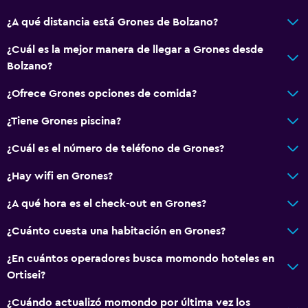
Boletos de transporte público
¿A qué distancia está Grones de Bolzano?
Servicio de habitaciones
Mostrador de información turística
¿Cuál es la mejor manera de llegar a Grones desde
Bolzano?
Acceso con tarjeta
Check-out exprés
¿Ofrece Grones opciones de comida?
Check-in/check-out privado
¿Tiene Grones piscina?
Caja fuerte
¿Cuál es el número de teléfono de Grones?
Botella de agua
¿Hay wifi en Grones?
Comedor
¿A qué hora es el check-out en Grones?
Tetera eléctrica
¿Cuánto cuesta una habitación en Grones?
Almuerzos para llevar
¿En cuántos operadores busca momondo hoteles en
Menús para dietas especiales (bajo petición)
Ortisei?
Restaurante
¿Cuándo actualizó momondo por última vez los
Bar/lounge