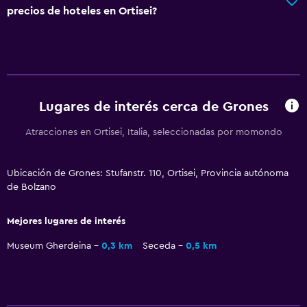
precios de hoteles en Ortisei?
La comida se puede entregar en el alojamiento
Minibar
Bar de tapas
Desayuno en la habitación
Lugares de interés cerca de Grones
Piscina y spa
Atracciones en Ortisei, Italia, seleccionadas por momondo
Piscina climatizada
Spa
Ubicación de Grones: Stufanstr. 110, Ortisei, Provincia autónoma
de Bolzano
Bañera de hidromasaje
Piscina (cubierta)
Mejores lugares de interés
Toallas para piscina
Museum Gherdeina
0,3 km
Seceda
0,5 km
Piscina con vista
Vapor
Sauna