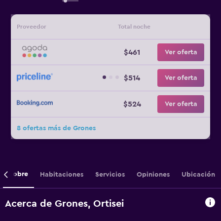
Proveedor
Total noche
$461
Ver oferta
$514
Ver oferta
$524
Ver oferta
8 ofertas más de Grones
Sobre
Habitaciones
Servicios
Opiniones
Ubicación
Acerca de Grones, Ortisei