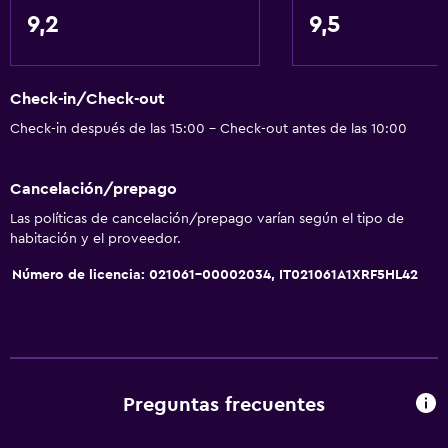
Hipoalergénico
9,2
9,5
Almohada hipoalergénica
Para no fumadores
Check-in/Check-out
Almohada sin plumas
Check-in después de las 15:00 - Check-out antes de las 10:00
Accesibilidad
Ascensor
Cancelación/prepago
Ascensor disponible
Las políticas de cancelación/prepago varían según el tipo de
Estacionamiento accesible
habitación y el proveedor.
Habitación hipoalergénica
Número de licencia: 021061-00002034, IT021061A1XRF5HL42
Plantas superiores accesibles por ascensor
Servicios y facilidades
Servicio de despertador
Preguntas frecuentes
Baño turco