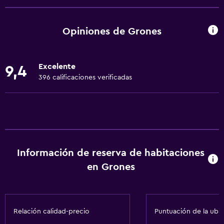
Habitaciones familiares
Vista al jardín
Opiniones de Grones
Vista a la montaña
Bodega de esquí
Excelente
9,4
Espacio de almacenamiento
396 calificaciones verificadas
Zona de estar
Pantuflas
Sofá
Solárium
Información de reserva de habitaciones
Habitaciones insonorizadas
en Grones
Insonorización
Teléfono
Relación calidad-precio
Puntuación de la ubi
Accesibilidad y adecuación