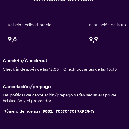
Salud y seguridad
Limpieza diaria
Mosquitera
Relación calidad-precio
Puntuación de la ubi
Caja fuerte
9,6
9,9
Servicios y facilidades
Caja fuerte
Check-in/Check-out
Servicio de habitaciones
Check-in después de las 12:00 - Check-out antes de las 10:30
Check-in/check-out privado
Cancelación/prepago
Baño
Las políticas de cancelación/prepago varían según el tipo de
habitación y el proveedor.
Baño compartido
Baño compartido
Número de licencia: 9882, IT057047C1I7XPEGKY
Estacionamiento y transporte