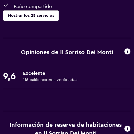
Baño compartido
Mostrar los 25 servicios
Servicios básicos
Wifi gratis
Internet
Opiniones de Il Sorriso Dei Monti
Ropa de cama
Toallas
Excelente
9,6
Calefacción
116 calificaciones verificadas
General
Casilleros
Piso de mosaico/mármol
Espacio de almacenamiento
Información de reserva de habitaciones
en Il Sorriso Dei Monti