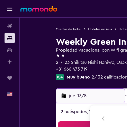
Vuelos
Ofertas de hotel
Hoteles en Asia
Hote
Alojamientos
Weekly Green I
Autos
Propiedad vacacional con Wifi gra
2 estrellas
Planifica con IA
2-7-23 Shikitsu Nishi Naniwa, Osa
+81 666 473 719
Muy bueno
2.432 calificacio
8,4
Trips
Español
jue. 13/8
-
2 huéspedes, 1 habitación