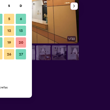
S
D
5
6
12
13
1/22
Lounge
19
20
26
27
rellas