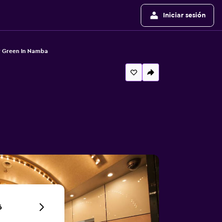
Iniciar sesión
 Green In Namba
6