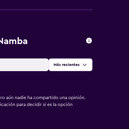
 Namba
Ordenar por
:
Más recientes
ero aún nadie ha compartido una opinión.
bicación para decidir si es la opción