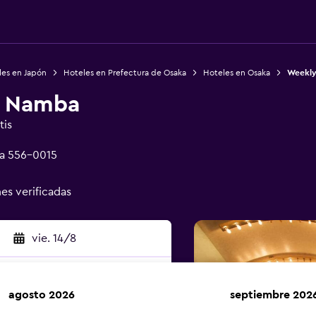
les en Japón
Hoteles en Prefectura de Osaka
Hoteles en Osaka
Weekly
n Namba
tis
ka 556-0015
nes verificadas
vie. 14/8
agosto 2026
septiembre 202