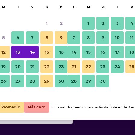
car
M
J
V
S
D
L
M
M
J
V
1
2
1
2
3
4
s barata de precio por noche
5
6
7
8
9
7
8
9
10
11
Recepción
r
Total noche
12
13
14
15
16
14
15
16
17
18
19
20
21
22
23
21
22
23
24
25
$34
Ver oferta
26
27
28
29
30
28
29
30
Fotos
$43
Ver oferta
$47
Ver oferta
Promedio
Más caro
En base a los precios promedio de hoteles de 3 est
Namba