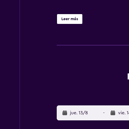
Leer más
jue. 13/8
-
vie. 