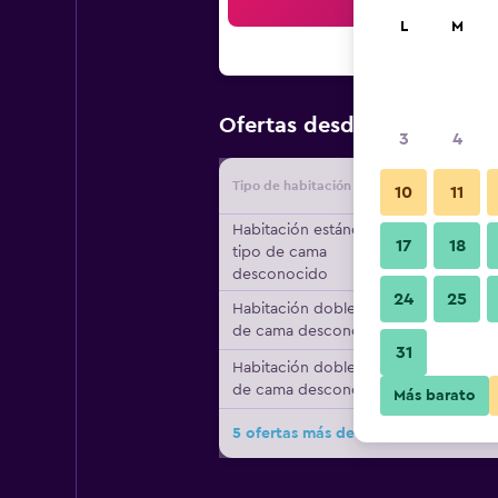
Bus
L
M
$34
Ofertas desde
/
Oferta má
3
4
Tipo de habitación
Proveedo
10
11
Habitación estándar,
17
18
tipo de cama
desconocido
24
25
Habitación doble, tipo
de cama desconocido
31
Habitación doble, tipo
de cama desconocido
Más barato
5 ofertas más de Weekly Green In 