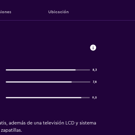
iones
Ubicación
8,3
7,8
9,0
atis, además de una televisión LCD y sistema
zapatillas.