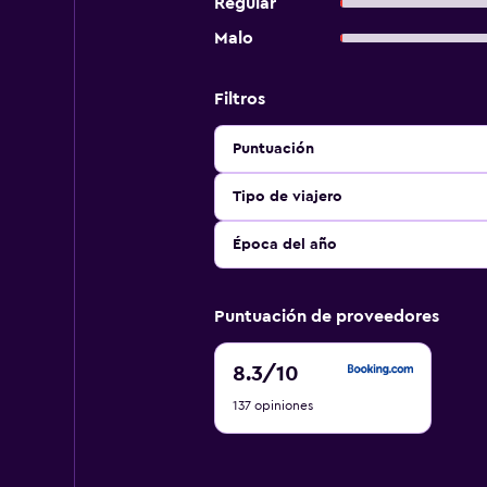
Regular
Malo
Filtros
Puntuación
Tipo de viajero
Época del año
Puntuación de proveedores
8.3
8.3
/10
de
137 opiniones
10