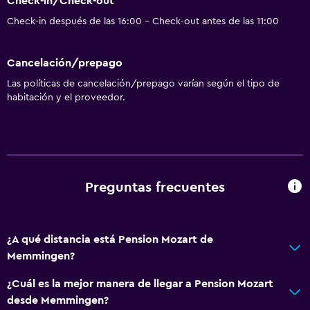
Check-in/Check-out
Aseo
Check-in después de las 16:00 - Check-out antes de las 11:00
Papel higiénico
Baño privado
Cancelación/prepago
Las políticas de cancelación/prepago varían según el tipo de
Aire libre
habitación y el proveedor.
Terraza/patio
Terraza
Chimenea exterior
Jardín
Preguntas frecuentes
Comedor
Tetera eléctrica
¿A qué distancia está Pension Mozart de
Memmingen?
Almuerzos para llevar
Nevera
¿Cuál es la mejor manera de llegar a Pension Mozart
desde Memmingen?
La comida se puede entregar en el alojamiento