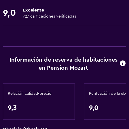
Ropa de cama
Excelente
9,0
Toallas
727 calificaciones verificadas
Ventilador
Extinguidor
Champú
Alarma de humo
Información de reserva de habitaciones
Calefacción
en Pension Mozart
Gel de ducha
Aire acondicionado
Papeleras
Relación calidad-precio
Puntuación de la ubi
Baño
9,3
9,0
Ducha
Secador de pelo