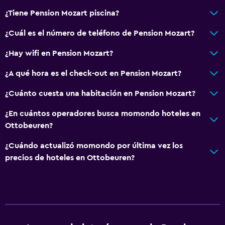
¿Tiene Pension Mozart piscina?
Actividades
¿Cuál es el número de teléfono de Pension Mozart?
Senderismo
¿Hay wifi en Pension Mozart?
Golf
Ciclismo
¿A qué hora es el check-out en Pension Mozart?
Paseos a caballo
¿Cuánto cuesta una habitación en Pension Mozart?
¿En cuántos operadores busca momondo hoteles en
Servicios y facilidades
Ottobeuren?
Cambio de divisas
¿Cuándo actualizó momondo por última vez los
Instalaciones para reuniones
precios de hoteles en Ottobeuren?
Mostrador de información turística
Acceso con llave
Estacionamiento y transporte