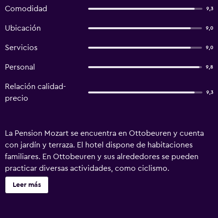
Comodidad
9,3
Ubicación
9,0
Servicios
9,0
Personal
9,8
Relación calidad-
9,3
precio
La Pension Mozart se encuentra en Ottobeuren y cuenta
con jardín y terraza. El hotel dispone de habitaciones
familiares. En Ottobeuren y sus alrededores se pueden
practicar diversas actividades, como ciclismo.
Oberstaufen se encuentra a 47 km del alojamiento,
Leer más
mientras que Kempten está a 23 km. El aeropuerto más
cercano es el de Memmingen, ubicado a 7 km de la
Pension Mozart.