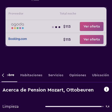
Proveedor
Total noche
$113
Ver oferta
$115
Ver oferta
Sobre
Habitaciones
Servicios
Opiniones
Ubicación
Acerca de Pension Mozart, Ottobeuren
Limpieza
9,6