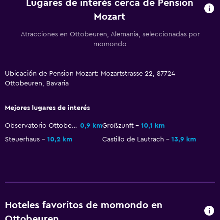
Estacionamiento en la calle
Lugares de interés cerca de Pension
Mozart
Traslado aeropuerto
Estacionamiento gratuito
Atracciones en Ottobeuren, Alemania, seleccionadas por
momondo
Sistema de entretenimiento
Ubicación de Pension Mozart: Mozartstrasse 22, 87724
TV de pantalla plana
Ottobeuren, Bavaria
TV por cable o vía satélite
Mejores lugares de interés
Accesibilidad y adecuación
Observatorio Ottobeuren
0,9 km
Großzunft
10,1 km
Para no fumadores
Steuerhaus
10,2 km
Castillo de Lautrach
13,9 km
Áreas designadas para fumadores
Lavandería
Lavandería
Hoteles favoritos de momondo en
Servicio de planchado
Ottobeuren