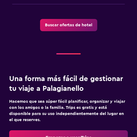
Estacionamiento privado
Sistema de entretenimiento
Buscar ofertas de hotel
Radio
TV de pantalla plana
TV
Aire libre
Una forma más fácil de gestionar
Terraza/patio
tu viaje a Palagianello
Sillas de playa
Jardín
Hacemos que sea súper fácil planificar, organizar y viajar
con los amigos o la familia. Trips es gratis y está
disponible para su uso independientemente del lugar en
Habitación
el que reserves.
Camas extralargas (+2 m)
Enchufe cerca de la cama