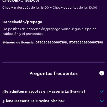
Check-in/Check-out
Secador de pelo
Check-in después de las 16:00 - Check-out antes de las 10:00
Aseo
Papel higiénico
Cancelación/prepago
Baño privado
Las políticas de cancelación/prepago varían según el tipo de
habitación y el proveedor.
General
Número de licencia: 073020B500097198, IT073020B500097198
Habitaciones familiares
Vista al jardín
Vista al patio interior
Insonorización
Preguntas frecuentes
Vista a punto de interés
Piso de mosaico/mármol
¿Se admiten mascotas en Masseria La Gravina?
Vista a la piscina
¿Tiene Masseria La Gravina piscina?
Accesibilidad y adecuación