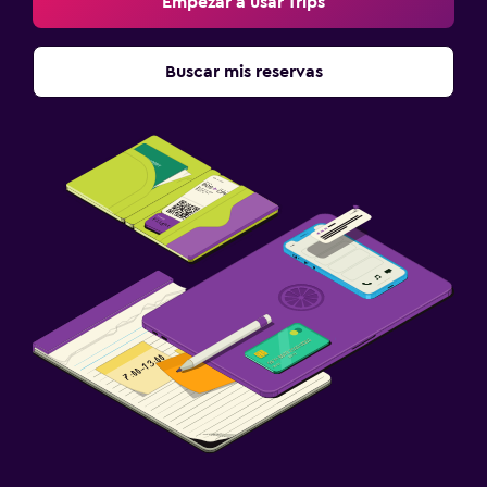
Empezar a usar Trips
Armario o clóset
Buscar mis reservas
Salud y seguridad
Limpieza diaria
Botiquín de primeros auxilios
Cámaras CCTV en el exterior
Zona de trabajo
Fax/fotocopiadora
Escritorio
Servicios y facilidades
Acceso con llave
Ideal para familias