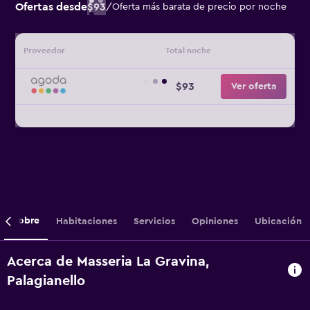
Ofertas desde
$93
/
Oferta más barata de precio por noche
Proveedor
Total noche
$93
Ver oferta
Sobre
Habitaciones
Servicios
Opiniones
Ubicación
Acerca de Masseria La Gravina,
Palagianello