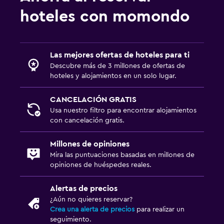
Actividades
hoteles con momondo
Senderismo
Bicicletas
Ciclismo
Las mejores ofertas de hoteles para ti
Paseos a caballo
Descubre más de 3 millones de ofertas de
hoteles y alojamientos en un solo lugar.
Piscina
CANCELACIÓN GRATIS
Piscina en la terraza
Usa nuestro filtro para encontrar alojamientos
con cancelación gratis.
Piscina al aire libre
Toallas para piscina
Millones de opiniones
Mira las puntuaciones basadas en millones de
Piscina con vista
opiniones de huéspedes reales.
Estacionamiento y transporte
Alertas de precios
¿Aún no quieres reservar?
Traslado al aeropuerto (con cargos)
Crea una alerta de precios
para realizar un
Estacionamiento gratuito
seguimiento.