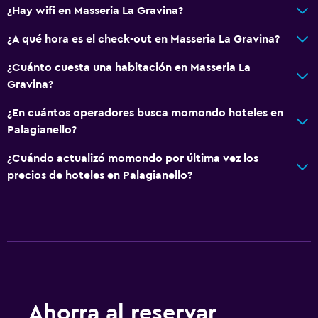
¿Hay wifi en Masseria La Gravina?
Unidad ubicada en la planta baja
¿A qué hora es el check-out en Masseria La Gravina?
Mascotas permitidas bajo consulta (pueden aplicar cargos
extra)
¿Cuánto cuesta una habitación en Masseria La
Para no fumadores
Gravina?
Almohada sin plumas
¿En cuántos operadores busca momondo hoteles en
Áreas designadas para fumadores
Palagianello?
Entrada privada
¿Cuándo actualizó momondo por última vez los
precios de hoteles en Palagianello?
Comedor
Tetera eléctrica
Minibar
Desayuno en la habitación
La comida se puede entregar en el alojamiento
Ahorra al reservar