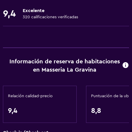
Ropa de cama
Excelente
9,4
Toallas
320 calificaciones verificadas
Artículos de aseo gratis
Champú
Calefacción
Gel de ducha
Información de reserva de habitaciones
Aire acondicionado
en Masseria La Gravina
Papeleras
Baño
Relación calidad-precio
Puntuación de la ubi
Inodoro adaptado
Ducha
9,4
8,8
Gorro de baño
Bidé