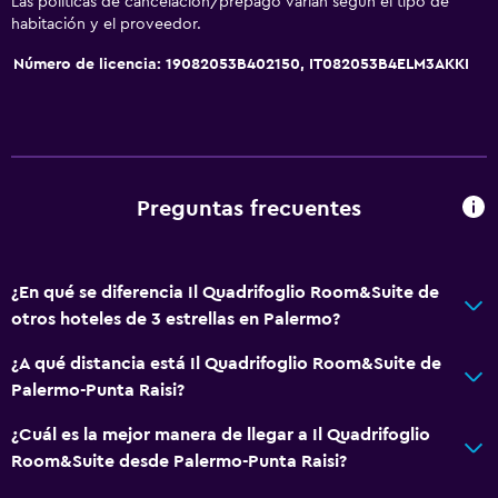
Las políticas de cancelación/prepago varían según el tipo de
Baño privado
habitación y el proveedor.
Número de licencia: 19082053B402150, IT082053B4ELM3AKKI
General
Vista a una calle tranquila
Habitaciones familiares
Vista al patio interior
Preguntas frecuentes
Posibilidad de habitaciones conectadas
Casilleros
¿En qué se diferencia Il Quadrifoglio Room&Suite de
Teléfono
otros hoteles de 3 estrellas en Palermo?
Piso de mosaico/mármol
¿A qué distancia está Il Quadrifoglio Room&Suite de
Vista a la ciudad
Palermo-Punta Raisi?
Accesibilidad y adecuación
¿Cuál es la mejor manera de llegar a Il Quadrifoglio
Room&Suite desde Palermo-Punta Raisi?
Ascensor