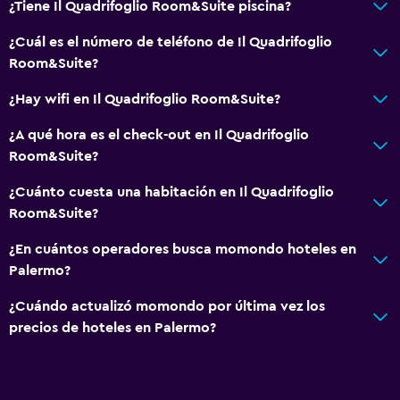
Ascensor disponible
¿Tiene Il Quadrifoglio Room&Suite piscina?
Almohada hipoalergénica
¿Cuál es el número de teléfono de Il Quadrifoglio
Para no fumadores
Room&Suite?
Almohada sin plumas
¿Hay wifi en Il Quadrifoglio Room&Suite?
Plantas superiores accesibles por ascensor
¿A qué hora es el check-out en Il Quadrifoglio
Room&Suite?
Comedor
¿Cuánto cuesta una habitación en Il Quadrifoglio
Tetera eléctrica
Room&Suite?
Minibar
¿En cuántos operadores busca momondo hoteles en
Tetera/cafetera
Palermo?
Tetera
¿Cuándo actualizó momondo por última vez los
Nevera
precios de hoteles en Palermo?
Cafetera
Habitación