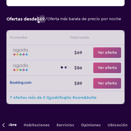
Ofertas desde
$69
/
Oferta más barata de precio por noche
Proveedor
Total noche
$69
Ver oferta
$86
Ver oferta
$89
Ver oferta
7 ofertas más de Il Quadrifoglio Room&Suite
Sobre
Habitaciones
Servicios
Opiniones
Ubicación