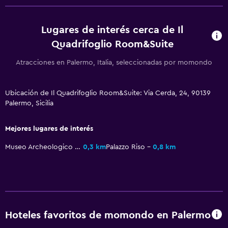
Camas extralargas (+2 m)
Cama plegable
Lugares de interés cerca de Il
Quadrifoglio Room&Suite
Perchero
Armario o clóset
Atracciones en Palermo, Italia, seleccionadas por momondo
Salud y seguridad
Ubicación de Il Quadrifoglio Room&Suite: Via Cerda, 24, 90139
Palermo, Sicilia
Limpieza diaria
Cámaras CCTV en zonas comunes
Mejores lugares de interés
Cámaras CCTV en el exterior
Museo Archeologico Regionale Antonio Salinas
0,3 km
Palazzo Riso
0,8 km
Detector de monóxido de carbono
Servicios y facilidades
Minimercado en las instalaciones
Hoteles favoritos de momondo en Palermo
Acceso con llave