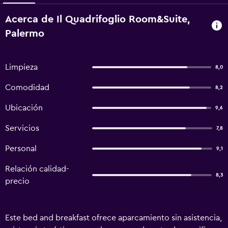
Acerca de Il Quadrifoglio Room&Suite,
Palermo
Limpieza
8,0
Comodidad
8,2
Ubicación
9,6
Servicios
7,8
Personal
9,1
Relación calidad-
8,3
precio
Este bed and breakfast ofrece aparcamiento sin asistencia,