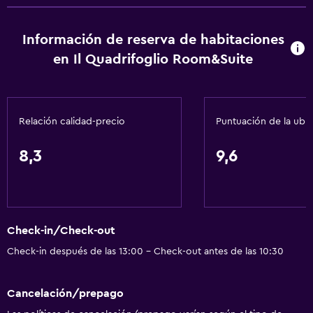
Calefacción
Información de reserva de habitaciones
Gel de ducha
en Il Quadrifoglio Room&Suite
Aire acondicionado
Toallas/ropa de cama (cargo adicional)
Papeleras
Relación calidad-precio
Puntuación de la ubi
Baño
8,3
9,6
Ducha
Gorro de baño
Bidé
Check-in/Check-out
Secador de pelo
Check-in después de las 13:00 - Check-out antes de las 10:30
Aseo
Papel higiénico
Cancelación/prepago
Albornoz