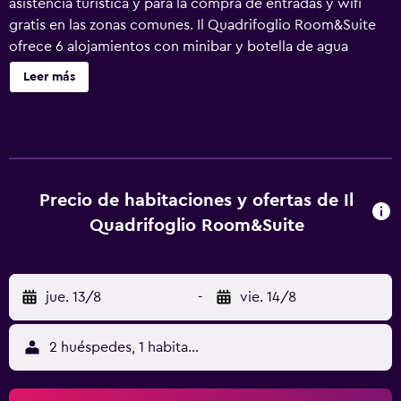
asistencia turística y para la compra de entradas y wifi
gratis en las zonas comunes. Il Quadrifoglio Room&Suite
ofrece 6 alojamientos con minibar y botella de agua
gratuita. Se ofrece una televisión de pantalla plana con
Leer más
canales por cable. Se ofrece frigorífico y cafetera y tetera.
Los baños están equipados con ducha, albornoces, bidé y
artículos de higiene personal gratuitos. Este bed and
breakfast en Palermo ofrece acceso a Internet wifi gratis.
Los servicios para las personas de negocios incluyen
escritorio y teléfono. Se ofrece servicio de limpieza todos
Precio de habitaciones y ofertas de Il
los días. Se pueden practicar las actividades de ocio y
Quadrifoglio Room&Suite
esparcimiento que se indican más abajo en las
instalaciones o cerca del alojamiento (es posible que se
aplique un recargo).
jue. 13/8
-
vie. 14/8
2 huéspedes, 1 habitación