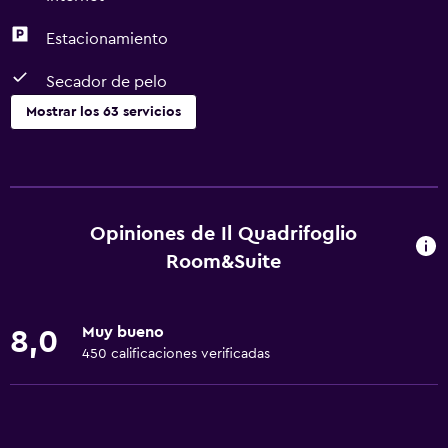
Estacionamiento
Secador de pelo
Mostrar los 63 servicios
Servicios básicos
Wifi gratis
Wifi disponible en todas las instalaciones
Opiniones de Il Quadrifoglio
Internet
Room&Suite
Ropa de cama
Toallas
Muy bueno
8,0
Extinguidor
450 calificaciones verificadas
Artículos de aseo gratis
Champú
Alarma de humo