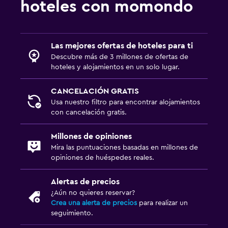
hoteles con momondo
Comedor
Minibar
Las mejores ofertas de hoteles para ti
Descubre más de 3 millones de ofertas de
Desayuno en la habitación
hoteles y alojamientos en un solo lugar.
La comida se puede entregar en el alojamiento
CANCELACIÓN GRATIS
Mesa de comedor
Usa nuestro filtro para encontrar alojamientos
con cancelación gratis.
Salud y seguridad
Millones de opiniones
Limpieza diaria
Mira las puntuaciones basadas en millones de
Botiquín de primeros auxilios
opiniones de huéspedes reales.
Cámaras CCTV en zonas comunes
Alertas de precios
Cámaras CCTV en el exterior
¿Aún no quieres reservar?
Crea una alerta de precios
para realizar un
seguimiento.
Estacionamiento y transporte