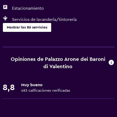
Estacionamiento
Servicios de lavandería/tintorería
Mostrar los 86 servicios
Cocina
Copas
Tetera eléctrica
Opiniones de Palazzo Arone dei Baroni
Lavavajillas
di Valentino
Horno
Microondas
Muy bueno
8,8
Utensilios de cocina
483 calificaciones verificadas
Cocina
Tetera/cafetera
Tostadora