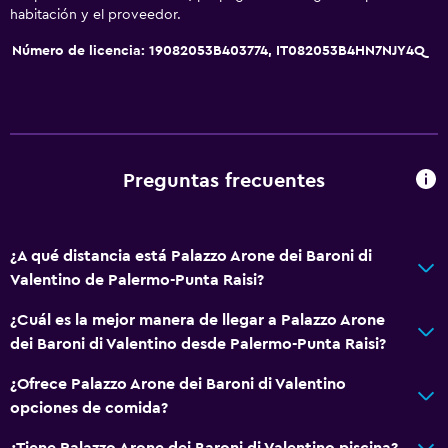
Sofá
habitación y el proveedor.
Habitaciones insonorizadas
Número de licencia: 19082053B403774, IT082053B4HN7NJY4Q
Piso de mosaico/mármol
Vista a la ciudad
Espacio de almacenamiento
Preguntas frecuentes
Servicios básicos
Wifi gratis
¿A qué distancia está Palazzo Arone dei Baroni di
Wifi disponible en todas las instalaciones
Valentino de Palermo-Punta Raisi?
Ropa de cama
¿Cuál es la mejor manera de llegar a Palazzo Arone
Toallas
dei Baroni di Valentino desde Palermo-Punta Raisi?
Extinguidor
¿Ofrece Palazzo Arone dei Baroni di Valentino
Artículos de aseo gratis
opciones de comida?
Champú
¿Tiene Palazzo Arone dei Baroni di Valentino piscina?