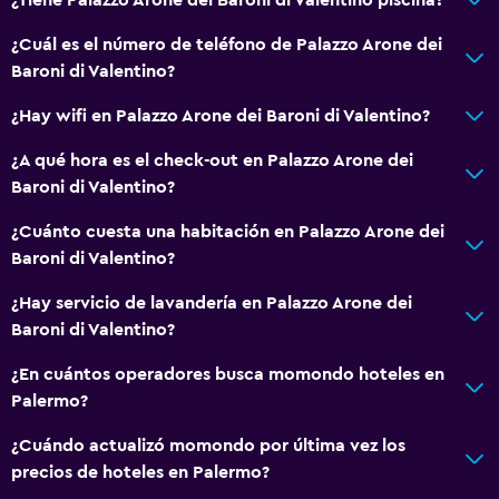
Alarma de humo
Calefacción
¿Cuál es el número de teléfono de Palazzo Arone dei
Baroni di Valentino?
Adaptador
Gel de ducha
¿Hay wifi en Palazzo Arone dei Baroni di Valentino?
Aire acondicionado
¿A qué hora es el check-out en Palazzo Arone dei
Toallas/ropa de cama (cargo adicional)
Baroni di Valentino?
¿Cuánto cuesta una habitación en Palazzo Arone dei
Baño
Baroni di Valentino?
Ducha
¿Hay servicio de lavandería en Palazzo Arone dei
Gorro de baño
Baroni di Valentino?
Bidé
¿En cuántos operadores busca momondo hoteles en
Secador de pelo
Palermo?
Aseo
¿Cuándo actualizó momondo por última vez los
Papel higiénico
precios de hoteles en Palermo?
Cepillo de dientes