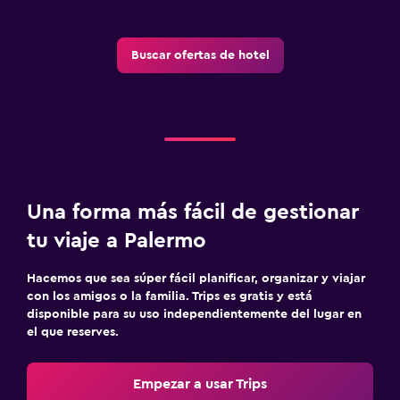
Estacionamiento
Traslado al aeropuerto (con cargos)
Buscar ofertas de hotel
Estacionamiento privado
Accesibilidad y adecuación
Plantas superiores accesibles por escaleras
Entrada privada
Una forma más fácil de gestionar
Aire libre
tu viaje a Palermo
Terraza
Muebles de exterior
Hacemos que sea súper fácil planificar, organizar y viajar
con los amigos o la familia. Trips es gratis y está
disponible para su uso independientemente del lugar en
Actividades
el que reserves.
Bicicletas
Empezar a usar Trips
Clases de cocina