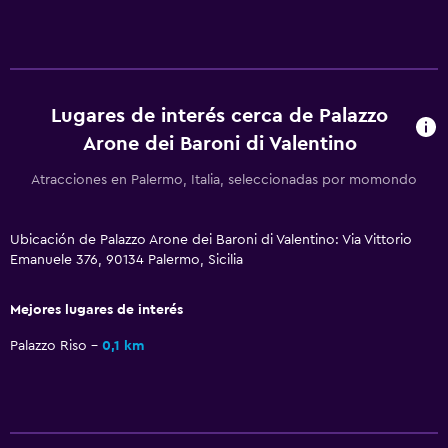
Albornoz
Baño privado
Lugares de interés cerca de Palazzo
Servicios y facilidades
Arone dei Baroni di Valentino
Servicio de conserjería
Atracciones en Palermo, Italia, seleccionadas por momondo
Caja fuerte
Servicio de habitaciones
Ubicación de Palazzo Arone dei Baroni di Valentino: Via Vittorio
Acceso con llave
Emanuele 376, 90134 Palermo, Sicilia
Botella de agua
Mejores lugares de interés
Check-in/check-out privado
Palazzo Riso
0,1 km
Lavandería
Lavandería
Servicio de planchado