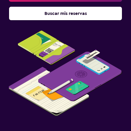
Zona de trabajo
Buscar mis reservas
Escritorio
Ideal para familias
Cuna/cama nido disponibles