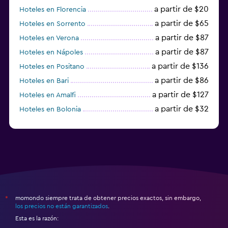
a partir de $20
Hoteles en Florencia
a partir de $65
Hoteles en Sorrento
a partir de $87
Hoteles en Verona
a partir de $87
Hoteles en Nápoles
a partir de $136
Hoteles en Positano
a partir de $86
Hoteles en Bari
a partir de $127
Hoteles en Amalfi
a partir de $32
Hoteles en Bolonia
a partir de $83
Hoteles en Turín
momondo siempre trata de obtener precios exactos, sin embargo,
*
los precios no están garantizados
.
Esta es la razón: