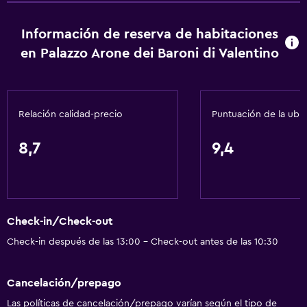
Nevera
Información de reserva de habitaciones
Cafetera
en Palazzo Arone dei Baroni di Valentino
Comedor
Cocina
Relación calidad-precio
Puntuación de la ubi
General
Acceso al salón ejecutivo
8,7
9,4
Habitaciones familiares
Chimenea
Zona de estar
Check-in/Check-out
Piso de parquet o madera noble
Check-in después de las 13:00 - Check-out antes de las 10:30
Pantuflas
Vista al patio interior
Cancelación/prepago
Posibilidad de habitaciones conectadas
Las políticas de cancelación/prepago varían según el tipo de