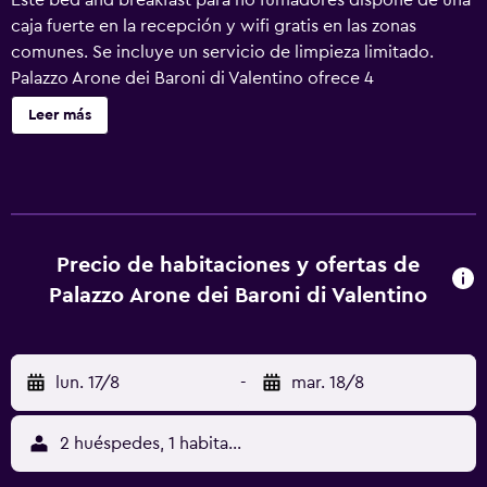
Este bed and breakfast para no fumadores dispone de una
caja fuerte en la recepción y wifi gratis en las zonas
comunes. Se incluye un servicio de limpieza limitado.
Palazzo Arone dei Baroni di Valentino ofrece 4
alojamientos con chimenea y zapatillas. Estos alojamientos
Leer más
con decoraciones diferentes incluyen escritorio. Se
ofrece una televisión de pantalla plana con canales
digitales. Los baños están equipados con ducha y bidé.
Este bed and breakfast en Palermo ofrece acceso a
Internet wifi gratis. Se ofrece servicio de limpieza todos
los días y es posible solicitar secador de pelo. Se ofrece
Precio de habitaciones y ofertas de
servicio de limpieza de forma limitada. Se pueden
Palazzo Arone dei Baroni di Valentino
practicar las actividades de ocio y esparcimiento que se
indican más abajo en las instalaciones o cerca del
alojamiento (es posible que se aplique un recargo).
lun. 17/8
-
mar. 18/8
2 huéspedes, 1 habitación