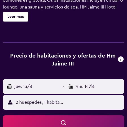
comunes es gratuita. Otras instalaciones incluyen un bar o
lounge, una sauna y servicios de spa. HM Jaime III Hotel
ofrece 88 alojamientos con aire acondicionado, minibar y
Leer más
caja fuerte (cabe un portátil). Cabe destacar que este
alojamiento permite a sus clientes elegir el tipo de
almohada. Se ofrece una televisión de pantalla plana de 91
cm con canales por satélite. Los baños están equipados
con artículos de higiene personal gratuitos y secador de
pelo. Los huéspedes pueden navegar por la web gracias a
Precio de habitaciones y ofertas de Hm
nuestro acceso a Internet wifi gratis. Los servicios para las
Jaime III
personas de negocios incluyen escritorio y teléfono. Las
habitaciones también incluyen tabla de planchar con
plancha y cortinas opacas. Se ofrece servicio de limpieza
jue. 13/8
-
vie. 14/8
todos los días. Los servicios de ocio y esparcimiento en
este hotel incluyen sauna y gimnasio. Se pueden practicar
las actividades de ocio y esparcimiento que se indican
2 huéspedes, 1 habitación
más abajo en las instalaciones o cerca del alojamiento (es
posible que se aplique un recargo).