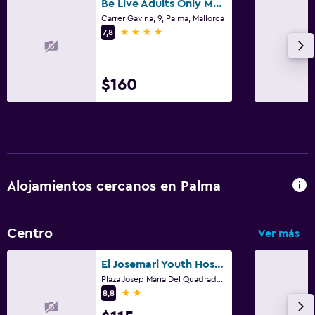
Be Live Adults Only Marivent
Carrer Gavina, 9, Palma, Mallorca
4 estrellas
7,8
$160
Alojamientos cercanos en Palma
Centro
Ver más
El Josemari Youth Hostel - Albergue Juvenil
Plaza Josep Maria Del Quadrado, 2, Palma, Mallorca
2 estrellas
8,8