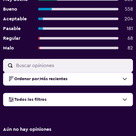
Bueno
558
Aceptable
204
Pasable
181
Regular
68
Malo
82
Ordenar por
:
Más recientes
Todos los filtros
Aún no hay opiniones