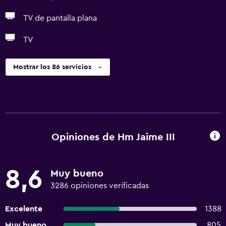
TV de pantalla plana
TV
Mostrar los 86 servicios
Opiniones de Hm Jaime III
8,6
Muy bueno
3286 opiniones verificadas
Excelente
1388
Muy bueno
805