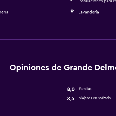
Instalaciones para 
rería
Lavandería
Servicios básicos
Wifi gratis
Aire acondicionado
Artículos de aseo gratis
Opiniones de Grande Delm
Comedor
8,0
Familias
Bar/lounge
8,5
Viajeros en solitario
Cafetera