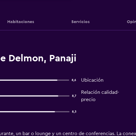
Habitaciones
Servicios
Opin
e Delmon, Panaji
Ubicación
8,6
Relación calidad-
8,7
precio
8,3
urante, un bar o lounge y un centro de conferencias. La conex