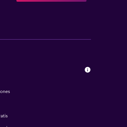
iones
atis