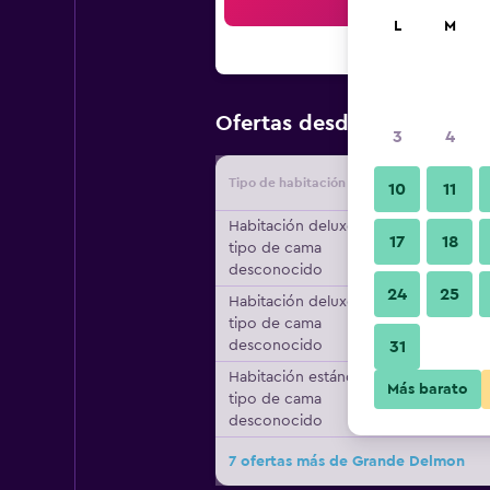
Bus
L
M
$39
Ofertas desde
/
Oferta má
3
4
Tipo de habitación
Proveedo
10
11
Habitación deluxe,
17
18
tipo de cama
desconocido
24
25
Habitación deluxe,
tipo de cama
desconocido
31
Habitación estándar,
Más barato
tipo de cama
desconocido
7 ofertas más de Grande Delmon