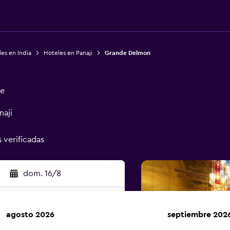
es en India
Hoteles en Panaji
Grande Delmon
ge
aji
s verificadas
dom. 16/8
agosto 2026
septiembre 202