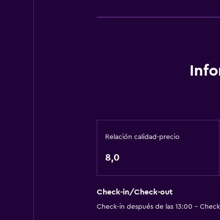
Estacionamiento y transporte
Traslado aeropuerto
Zona de trabajo
Escritorio
Inf
General
Espacio de almacenamiento
Relación calidad-precio
8,0
Check-in/Check-out
Check-in después de las 13:00 - Check-