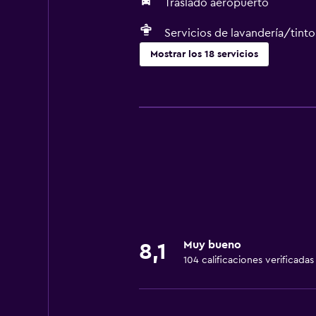
Traslado aeropuerto
Servicios de lavandería/tinto
Mostrar los 18 servicios
Servicios y facilidades
Servicio de habitaciones
Centro de negocios
Check-out exprés
Instalaciones para reuniones
Recepción 24 horas
Lavandería
Muy bueno
8,1
104 calificaciones verificadas
Lavandería
Servicios de lavandería/tintorería