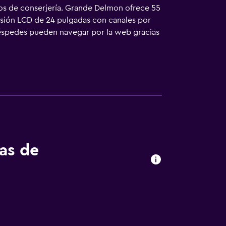
ios de conserjería. Grande Delmon ofrece 55
visión LCD de 24 pulgadas con canales por
huéspedes pueden navegar por la web gracias
ritorio y teléfono. Las habitaciones también
osible solicitar tabla de planchar con
tas de