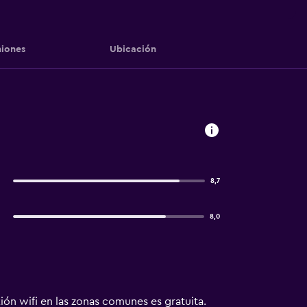
iones
Ubicación
8,7
8,0
ión wifi en las zonas comunes es gratuita.