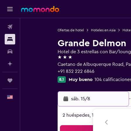
Vuelos
Ofertas de hotel
Hoteles en Asia
Hotel
Alojamientos
Grande Delmon
Autos
Hotel de 3 estrellas con Bar/loun
3 estrellas
Planifica con IA
Caetano de Albuquerque Road, Pan
+91 832 222 6846
Muy bueno
104 calificacione
8,1
Trips
Español
sáb. 15/8
-
2 huéspedes, 1 habitación