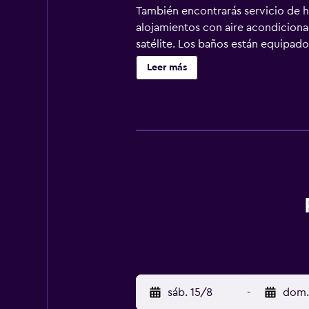
También encontrarás servicio de h
alojamientos con aire acondicionad
satélite. Los baños están equipad
a nuestro acceso a Internet wifi gr
Leer más
incluyen cafetera y tetera y cortin
plancha.
sáb. 15/8
-
dom.