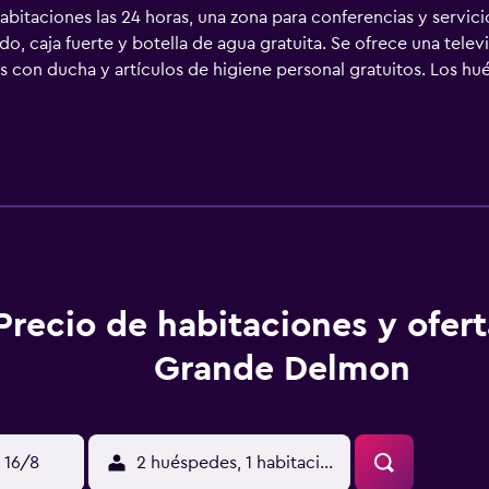
abitaciones las 24 horas, una zona para conferencias y servic
o, caja fuerte y botella de agua gratuita. Se ofrece una tele
os con ducha y artículos de higiene personal gratuitos. Los 
atis. Los servicios para las personas de negocios incluyen esc
as opacas. Se ofrece servicio de limpieza todos los días y es p
Precio de habitaciones y ofer
Grande Delmon
 16/8
2 huéspedes, 1 habitación