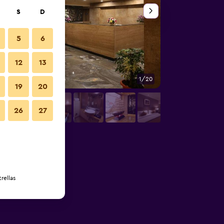
S
D
5
6
12
13
1/20
Habitación
19
20
26
27
rellas