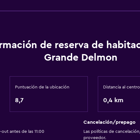
Accesibilidad y adecuac
Ascensor
Actividades
Compras
ormación de reserva de habita
Grande Delmon
Salud y seguridad
Limpieza diaria
Puntuación de la ubicación
Distancia al centro
8,7
0,4 km
Cancelación/prepago
out antes de las 11:00
Las políticas de cancelación
proveedor.