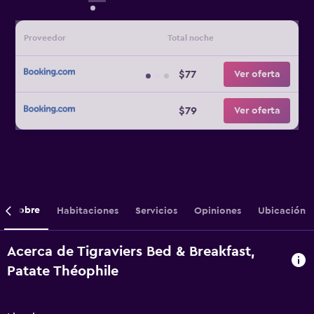
Proveedor
Total noche
$77
Ver oferta
$79
Ver oferta
Sobre
Habitaciones
Servicios
Opiniones
Ubicación
Acerca de Tigraviers Bed & Breakfast,
Patate Théophile