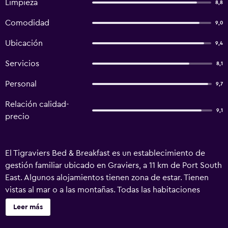
Limpieza
8,8
Comodidad
9,0
Ubicación
9,4
Servicios
8,1
Personal
9,7
Relación calidad-
9,1
precio
El Tigraviers Bed & Breakfast es un establecimiento de
gestión familiar ubicado en Graviers, a 11 km de Port South
East. Algunos alojamientos tienen zona de estar. Tienen
vistas al mar o a las montañas. Todas las habitaciones
incluyen baño privado con zapatillas y artículos de aseo
Leer más
gratuitos. En la zona se pueden practicar diversas
actividades, como snorkel, windsurf y pesca.