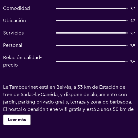
Comodidad
9,7
Ubicación
9,7
Servicios
9,7
Personal
9,8
Relación calidad-
9,6
precio
Le Tambourinet está en Belvès, a 33 km de Estación de
tren de Sarlat-la-Canéda, y dispone de alojamiento con
jardín, parking privado gratis, terraza y zona de barbacoa.
El hostal o pensión tiene wifi gratis y está a unos 50 km de
Lascaux y a 7,6 km de Gold de Lolivarie. Este alojamiento
Leer más
libre de humo se encuentra a 50 km de Estación de tren
de Bergerac. En el hostal o pensión, las habitaciones