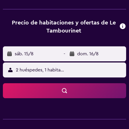
tienen armario y TV de pantalla plana. Las habitaciones
disponen de hervidor y baño privado con ducha y
artículos de aseo gratuitos. Algunas habitaciones también
cuentan con cocina con nevera. En Le Tambourinet, todas
Precio de habitaciones y ofertas de Le
las habitaciones tienen ropa de cama y toallas. En el
Tambourinet
alojamiento se puede disfrutar de un desayuno
continental. Castillo de Castelnaud está a 19 km del
alojamiento, y Gouffre de Proumeyssac está a 20 km. El
sáb. 15/8
-
dom. 16/8
aeropuerto (Aeropuerto de Bergerac Dordogne Périgord)
está a 48 km.
2 huéspedes, 1 habitación