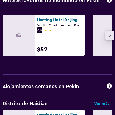
Hoteles favoritos de momondo en Pekín
Hanting Hotel Beijing West Railway Station North Square
No. 120-2 East Lianhuachi Road, Pekín
2 estrellas
6,9
$52
Alojamientos cercanos en Pekín
Distrito de Haidian
Ver más
Hanting Hotel Beijing West Railway Station North Square