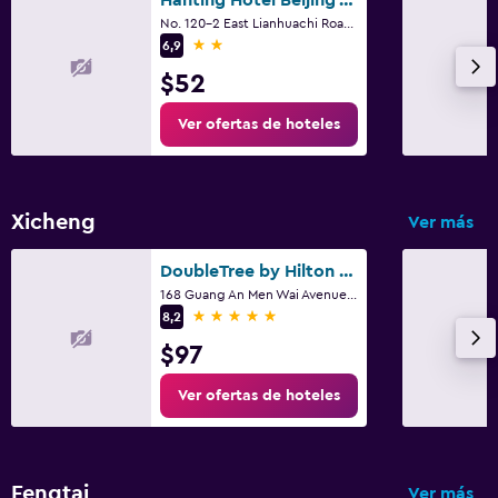
No. 120-2 East Lianhuachi Road, Pekín
2 estrellas
6,9
$52
Ver ofertas de hoteles
Xicheng
Ver más
DoubleTree by Hilton Beijing
168 Guang An Men Wai Avenue., Pekín
5 estrellas
8,2
$97
Ver ofertas de hoteles
Fengtai
Ver más