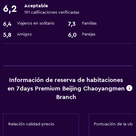
Aceptable
6,2
Recepción 24 horas
191 calificaciones verificadas
6,4
7,3
Viajeros en solitario
Familias
Baño
5,8
6,0
Amigos
Parejas
Secador de pelo
Lavandería
Servicios de lavandería/tintorería
General
Información de reserva de habitaciones
en 7days Premium Beijing Chaoyangmen
Espacio de almacenamiento
Branch
Salud y seguridad
Caja fuerte
Relación calidad-precio
Puntuación de la ubi
Servicios básicos