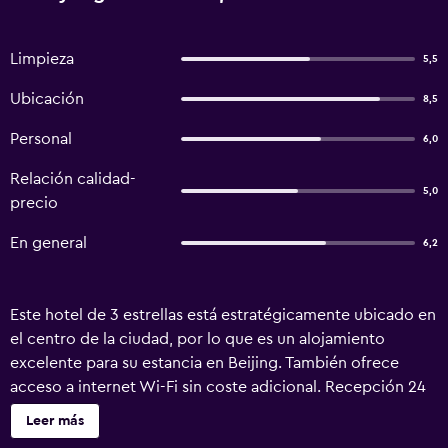
Limpieza
5,5
Ubicación
8,5
Personal
6,0
Relación calidad-
5,0
precio
En general
6,2
Este hotel de 3 estrellas está estratégicamente ubicado en
el centro de la ciudad, por lo que es un alojamiento
excelente para su estancia en Beijing. También ofrece
acceso a internet Wi-Fi sin coste adicional. Recepción 24
horas, registros de entrada y salida exprés y conserje son
Leer más
solo algunos de los servicios que pone a su disposición 7