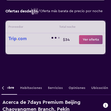
Ofertas desde
$34
/
Oferta más barata de precio por noche
Proveedor
Total noche
$34
Ver oferta
Sobre
Habitaciones
Servicios
Opiniones
Ubicación
Acerca de 7days Premium Beijing
Chaoyangmen Branch, Pekín