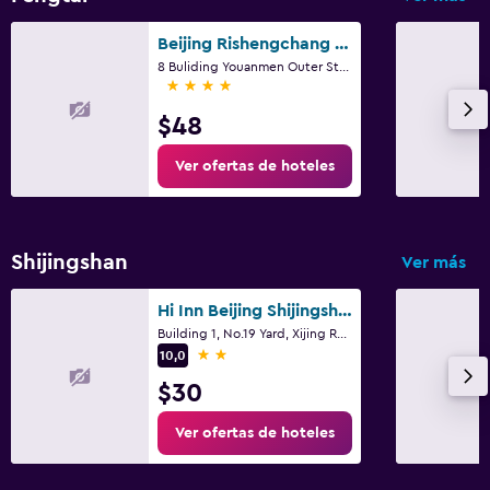
Beijing Rishengchang Hotel
8 Buliding Youanmen Outer Street, Pekín
4 estrellas
$48
Ver ofertas de hoteles
Shijingshan
Ver más
Hi Inn Beijing Shijingshan Pingguo Yuan Metro Station
Building 1, No.19 Yard, Xijing Road, Pekín
2 estrellas
10,0
$30
Ver ofertas de hoteles