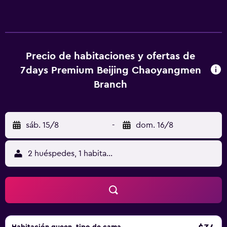
Days Inn Beijing Chaoyangmen. Asimismo, el personal
multilingüe está disponible para proporcionarte
información sobre la zona. Equipadas para que disfrutes
de una estancia cómoda, las habitaciones tienen agua
embotellada, una tetera/cafetera y unas zapatillas. Entre
Precio de habitaciones y ofertas de
las instalaciones y servicios de sus habitaciones también
7days Premium Beijing Chaoyangmen
se incluyen un secador de pelo y un teléfono. 7 Days Inn
Branch
Beijing Chaoyangmen está cerca de la Estación de Dongsi,
por lo que los huéspedes lo tienen fácil para salir a
descubrir Beijing y la zona de los alrededores. Plaza de
sáb. 15/8
-
dom. 16/8
Tiananmen, Ciudad Prohibida y el Zoo de Pekín están
apenas a un cómodo trayecto conduciendo del hotel.
2 huéspedes, 1 habitación