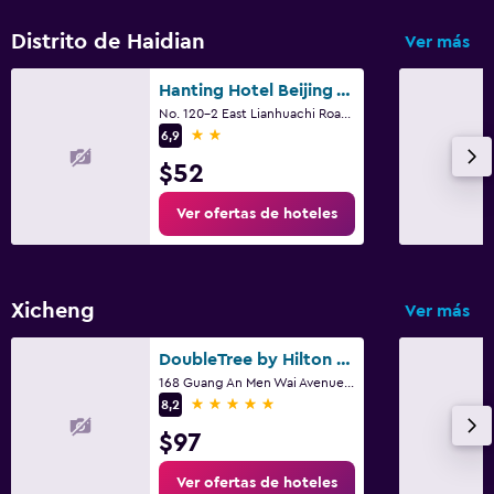
Distrito de Haidian
Ver más
Hanting Hotel Beijing West Railway Station North Square
No. 120-2 East Lianhuachi Road, Pekín
2 estrellas
6,9
$52
Ver ofertas de hoteles
Xicheng
Ver más
DoubleTree by Hilton Beijing
168 Guang An Men Wai Avenue., Pekín
5 estrellas
8,2
$97
Ver ofertas de hoteles