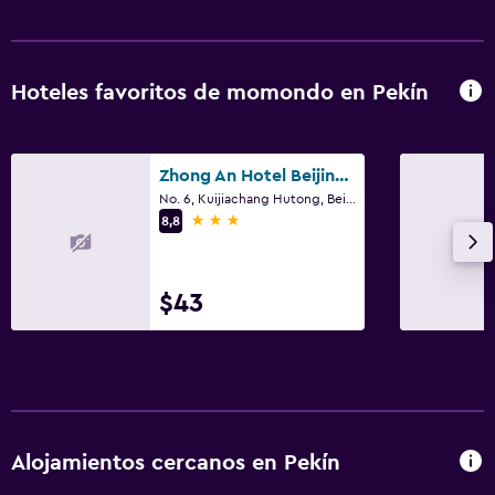
Hoteles favoritos de momondo en Pekín
Zhong An Hotel Beijing Former Residence of Journalist Edgar Snow
No. 6, Kuijiachang Hutong, Beijing Train Station East Avenue, Pekín
3 estrellas
8,8
$43
Alojamientos cercanos en Pekín