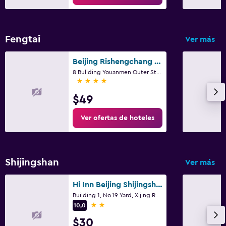
Fengtai
Ver más
Beijing Rishengchang Hotel
8 Buliding Youanmen Outer Street, Pekín
4 estrellas
$49
Ver ofertas de hoteles
Shijingshan
Ver más
Hi Inn Beijing Shijingshan Pingguo Yuan Metro Station
Building 1, No.19 Yard, Xijing Road, Pekín
2 estrellas
10,0
$30