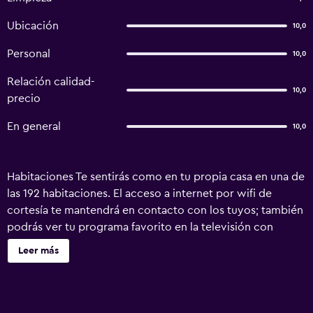
Ubicación
10,0
Personal
10,0
Relación calidad-
10,0
precio
En general
10,0
Habitaciones Te sentirás como en tu propia casa en una de
las 192 habitaciones. El acceso a internet por wifi de
cortesía te mantendrá en contacto con los tuyos; también
podrás ver tu programa favorito en la televisión con
canales por cable. El baño privado con ducha dispone de
Leer más
artículos de tocador gratuitos y pantuflas. Las
comodidades incluyen caja de seguridad, escritorio y
teléfono. Servicios Aprovecha los prácticos servicios que
se te ofrecen, como acceso a internet por wifi gratuito o