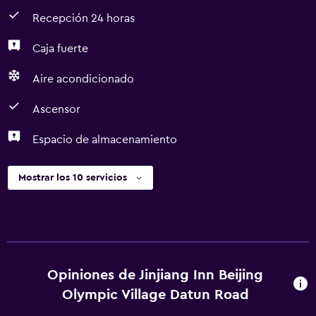
huéspedes al momento de su llegada. Check-Out El
Recepción 24 horas
Checkout se realiza a las 12:00 Mascotas No se aceptan
mascotas No se aceptan animales de servicio
Caja fuerte
Instrucciones Generales Sin camas plegables/extra
disponibles Sin cunas disponibles Solo trabajadores
Aire acondicionado
esenciales: NO La propiedad se limpia con desinfectante
Ascensor
El personal usa equipo de protección personal Se
proporciona gel para manos gratis a los huéspedes Se
Espacio de almacenamiento
implementan medidas de distanciamiento social en la
propiedad La propiedad asegura que está implementando
medidas para reforzar la limpieza La propiedad asegura
Mostrar los 10 servicios
que está implementando medidas de seguridad para los
huéspedes
Opiniones de Jinjiang Inn Beijing
Olympic Village Datun Road