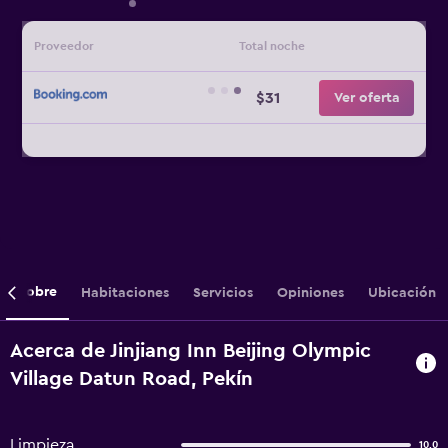
Proveedor
Total noche
$31
Ver oferta
Sobre
Habitaciones
Servicios
Opiniones
Ubicación
Acerca de Jinjiang Inn Beijing Olympic
Village Datun Road, Pekín
Limpieza
10,0