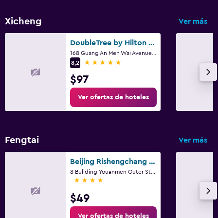
Xicheng
Ver más
DoubleTree by Hilton Beijing
168 Guang An Men Wai Avenue., Pekín
5 estrellas
8,2
$97
Ver ofertas de hoteles
Fengtai
Ver más
Beijing Rishengchang Hotel
8 Buliding Youanmen Outer Street, Pekín
4 estrellas
$49
Ver ofertas de hoteles