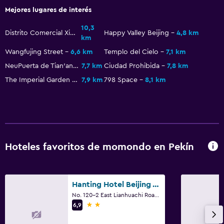
Mejores lugares de interés
10,3
Distrito Comercial Xidan
Happy Valley Beijing
4,8 km
km
Wangfujing Street
6,6 km
Templo del Cielo
7,1 km
NeuPuerta de Tian'anmen
7,7 km
Ciudad Prohibida
7,8 km
The Imperial Garden of The Palace Museum
7,9 km
798 Space
8,1 km
Hoteles favoritos de momondo en Pekín
Hanting Hotel Beijing West Railway Station North Square
No. 120-2 East Lianhuachi Road, Pekín
2 estrellas
6,9