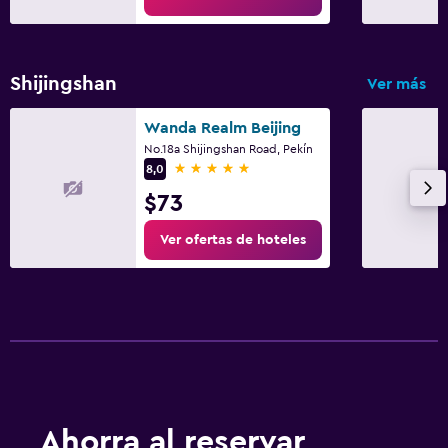
Shijingshan
Ver más
Wanda Realm Beijing
No.18a Shijingshan Road, Pekín
5 estrellas
8,0
$73
Ver ofertas de hoteles
Ahorra al reservar