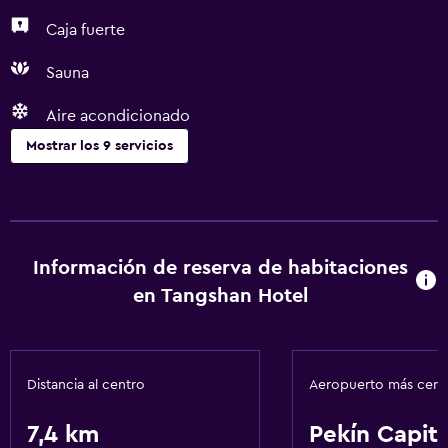
Caja fuerte
Sauna
Aire acondicionado
Mostrar los 9 servicios
Servicios y facilidades
Servicio de habitaciones
Centro de negocios
Información de reserva de habitaciones
Instalaciones para reuniones
en Tangshan Hotel
Servicios básicos
Wifi gratis
Distancia al centro
Aeropuerto más cer
Aire acondicionado
7,4 km
Pekín Capita