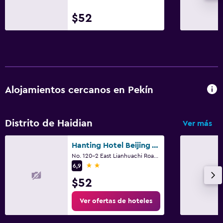
$52
Alojamientos cercanos en Pekín
Distrito de Haidian
Ver más
Hanting Hotel Beijing West Railway Station North Square
No. 120-2 East Lianhuachi Road, Pekín
2 estrellas
6,9
$52
Ver ofertas de hoteles