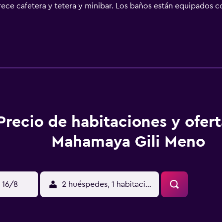
frece cafetera y tetera y minibar. Los baños están equipados c
os días y es posible solicitar masajes en la habitación. Tambié
iscinas al aire libre además de una playa privada. No se permit
n adulto. No se permite la entrada a la piscina a huéspedes me
o que se indican más abajo en las instalaciones o cerca del a
Precio de habitaciones y ofer
Mahamaya Gili Meno
 16/8
2 huéspedes, 1 habitación