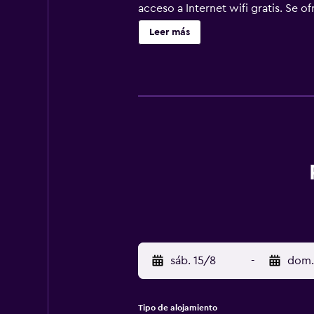
acceso a Internet wifi gratis. Se o
ofrece servicio de limpieza todos l
Leer más
clientes. En el alojamiento hay 2 p
de 16 años sin la supervisión de u
actividades de ocio y esparcimient
recargo).
sáb. 15/8
-
dom.
Tipo de alojamiento