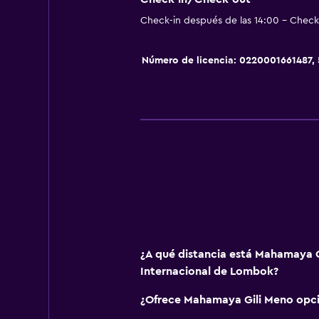
La comida se puede entregar en el
Check-in después de las 14:00 - Check-
Cafetera
Número de licencia: 0220001661487, 
Aire libre
Terraza/patio
Sillas de playa
Toallas de playa
Terraza
Playa privada
Jardín
Salud y seguridad
¿A qué distancia está Mahamaya G
Limpieza diaria
Internacional de Lombok?
Botiquín de primeros auxilios
¿Ofrece Mahamaya Gili Meno opc
Cámaras CCTV en zonas comunes