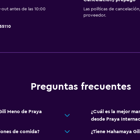
 alojamiento
Vista a la piscina
out antes de las 10:00
Las políticas de cancelación
proveedor.
55110
Actividades
Ecoturismo
Bicicletas
Pesca
Canotaje
Buceo
Preguntas frecuentes
Paseos a caballo
Servicios y facilidades
ili Meno de Praya
¿Cuál es la mejor ma
Servicio de despertador
desde Praya Interna
Servicio de conserjería
iones de comida?
¿Tiene Mahamaya Gili
Caja fuerte