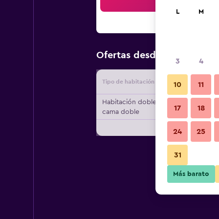
Bus
L
M
$99
Ofertas desde
/
Oferta má
3
4
Tipo de habitación
Proveedo
10
11
Habitación doble, 1
17
18
cama doble
24
25
31
Más barato