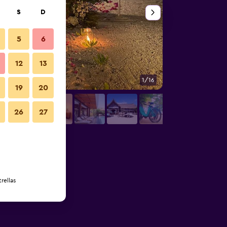
S
D
5
6
12
13
1/16
Otros
19
20
26
27
rellas