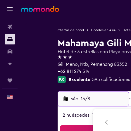
Vuelos
Ofertas de hotel
Hoteles en Asia
Hotel
Alojamientos
Mahamaya Gili 
Autos
Hotel de 3 estrellas con Playa priv
3 estrellas
Planifica con IA
Gili Meno, Ntb, Pemenang 83352
+62 811 274 514
Excelente
595 calificaciones
9,0
Trips
Español
sáb. 15/8
-
2 huéspedes, 1 habitación