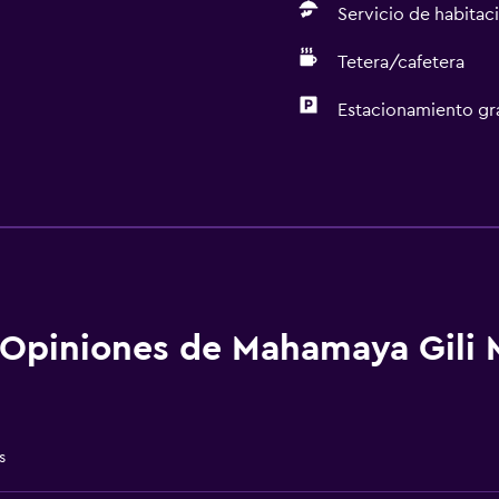
Servicio de habitac
Tetera/cafetera
Estacionamiento gr
Baño
Ducha
aciones
Secador de pelo
Aseo
Papel higiénico
Opiniones de Mahamaya Gili
Cepillo de dientes
Albornoz
Baño privado
s
Ducha italiana