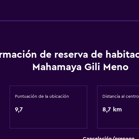
onal)
ormación de reserva de habita
Mahamaya Gili Meno
General
Habitaciones familiares
Vista al mar
Puntuación de la ubicación
Distancia al centro
Zona de estar
9,7
8,7 km
Vista al jardín
Pantuflas
Sofá
Cancelación/prepago