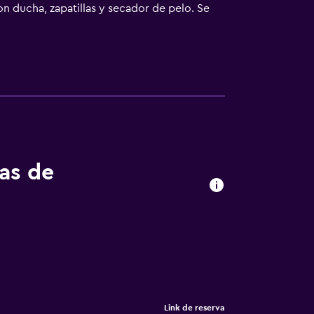
on ducha, zapatillas y secador de pelo. Se
n hay cunas gratuitas a disposición de los
e la entrada a la piscina de niños menores
nores de 18 años. Se pueden practicar las
lojamiento (es posible que se aplique un
tas de
Link de reserva