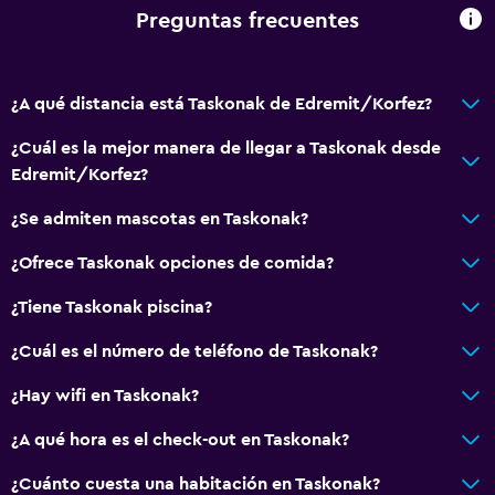
Piso de mosaico/mármol
Preguntas frecuentes
Vista a la ciudad
¿A qué distancia está Taskonak de Edremit/Korfez?
Accesibilidad y adecuación
Unidad ubicada en la planta baja
¿Cuál es la mejor manera de llegar a Taskonak desde
Edremit/Korfez?
Habitaciones para no fumadores disponibles
Mascotas permitidas bajo consulta (pueden aplicar cargos
¿Se admiten mascotas en Taskonak?
extra)
¿Ofrece Taskonak opciones de comida?
Almohada hipoalergénica
¿Tiene Taskonak piscina?
Almohada sin plumas
Plantas superiores accesibles por escaleras
¿Cuál es el número de teléfono de Taskonak?
Áreas designadas para fumadores
¿Hay wifi en Taskonak?
¿A qué hora es el check-out en Taskonak?
Baño
Inodoro adaptado
¿Cuánto cuesta una habitación en Taskonak?