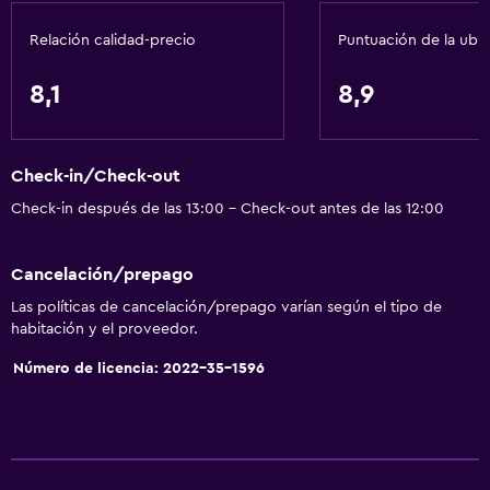
Aire acondicionado
Relación calidad-precio
Puntuación de la ubi
Papeleras
8,1
8,9
General
Vista a una calle tranquila
Check-in/Check-out
Habitaciones familiares
Check-in después de las 13:00 - Check-out antes de las 12:00
Zona de estar
Vista al jardín
Cancelación/prepago
Piso de parquet o madera noble
Las políticas de cancelación/prepago varían según el tipo de
Pantuflas
habitación y el proveedor.
Posibilidad de habitaciones conectadas
Número de licencia: 2022-35-1596
Insonorización
Vista a punto de interés
Vista a la montaña