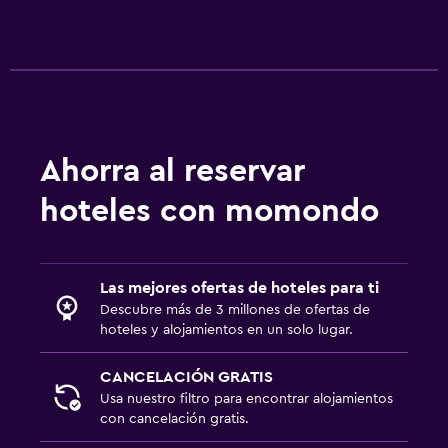
Bar/lounge
La comida se puede entregar en el alojamiento
Salud y seguridad
Limpieza diaria
Ahorra al reservar
Cámaras CCTV en zonas comunes
Cámaras CCTV en el exterior
hoteles con momondo
Mosquitera
Las mejores ofertas de hoteles para ti
Ideal para familias
Descubre más de 3 millones de ofertas de
Cuna/cama nido disponibles
hoteles y alojamientos en un solo lugar.
Libros, DVD, música para niños
CANCELACIÓN GRATIS
Comidas para niños
Usa nuestro filtro para encontrar alojamientos
Periquera
con cancelación gratis.