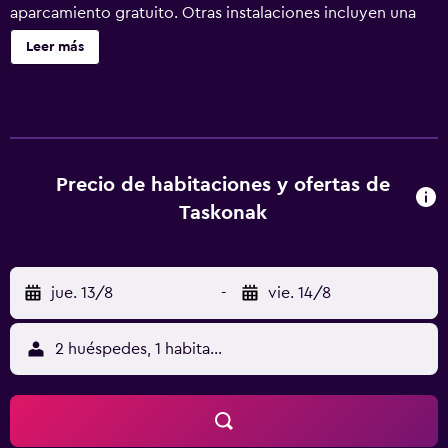
aparcamiento gratuito. Otras instalaciones incluyen una
cafetería, una biblioteca y periódicos gratuitos. Se incluye
Leer más
un servicio de limpieza limitado. Bergama Tas Konak
ofrece 6 alojamientos con aire acondicionado, zapatillas y
secador de pelo. Estos alojamientos ofrecen una zona de
estar separada. Las camas están vestidas con ropa de
cama de alta calidad. Este hotel en Bergama ofrece
acceso a Internet wifi gratis. Los baños están equipados
Precio de habitaciones y ofertas de
con ducha y artículos de higiene personal gratuitos. Se
Taskonak
ofrece servicio de limpieza todos los días y es posible
solicitar tabla de planchar con plancha. Se ofrece servicio
de limpieza de forma limitada.
jue. 13/8
-
vie. 14/8
2 huéspedes, 1 habitación