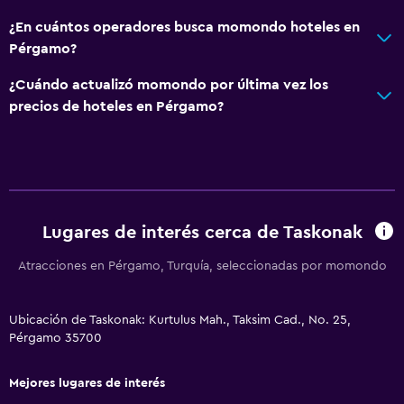
Ducha
¿En cuántos operadores busca momondo hoteles en
Secador de pelo
Pérgamo?
Aseo
¿Cuándo actualizó momondo por última vez los
Papel higiénico
precios de hoteles en Pérgamo?
Baño privado
Sistema de entretenimiento
TV de pantalla plana
Lugares de interés cerca de Taskonak
Biblioteca
Atracciones en Pérgamo, Turquía, seleccionadas por momondo
Sala de estar/TV compartida
TV por cable o vía satélite
Ubicación de Taskonak: Kurtulus Mah., Taksim Cad., No. 25,
TV
Pérgamo 35700
Habitación
Mejores lugares de interés