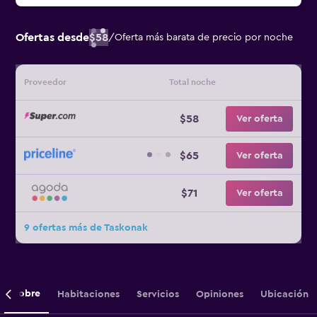
Ofertas desde
$58
/
Oferta más barata de precio por noche
Proveedor
Total noche
$58
Ver oferta
$65
Ver oferta
$71
Ver oferta
9 ofertas más de Taskonak
Sobre
Habitaciones
Servicios
Opiniones
Ubicación