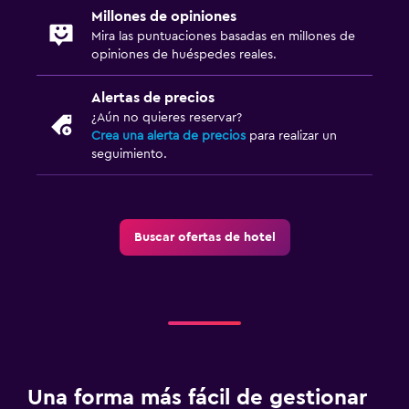
Millones de opiniones
Aire libre
Mira las puntuaciones basadas en millones de
Terraza/patio
opiniones de huéspedes reales.
Terraza
Alertas de precios
Jardín
¿Aún no quieres reservar?
Crea una alerta de precios
para realizar un
seguimiento.
Servicios y facilidades
Servicio de despertador
Acceso con llave
Buscar ofertas de hotel
Botella de agua
Lavandería
Plancha y tabla de planchar
Secadora
Una forma más fácil de gestionar