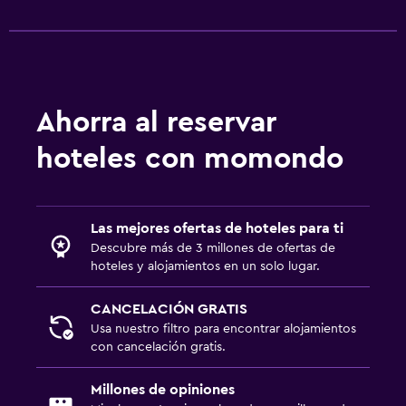
Aire libre
Terraza
Muebles de exterior
Ahorra al reservar
Jardín
hoteles con momondo
Comedor
Restaurante
Las mejores ofertas de hoteles para ti
Bar/lounge
Descubre más de 3 millones de ofertas de
hoteles y alojamientos en un solo lugar.
Mesa de comedor
CANCELACIÓN GRATIS
Salud y seguridad
Usa nuestro filtro para encontrar alojamientos
con cancelación gratis.
Cámaras CCTV en zonas comunes
Mosquitera
Millones de opiniones