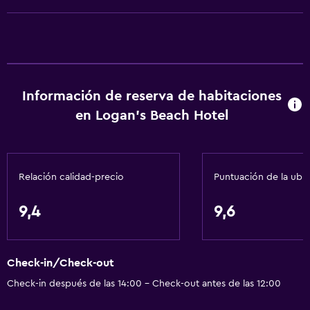
Artículos de aseo gratis
Champú
Calefacción
Gel de ducha
Información de reserva de habitaciones
Aire acondicionado
en Logan's Beach Hotel
Papeleras
General
Relación calidad-precio
Puntuación de la ubi
Acceso a la playa
Habitaciones familiares
9,4
9,6
Vista al mar
Zona de estar
Check-in/Check-out
Teléfono
Check-in después de las 14:00 - Check-out antes de las 12:00
Piso de mosaico/mármol