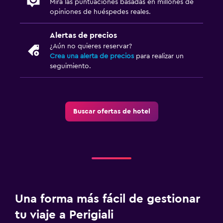
Caja fuerte
Mira las puntuaciones basadas en millones de
opiniones de huéspedes reales.
Habitación
Alertas de precios
Perchero
¿Aún no quieres reservar?
Crea una alerta de precios
para realizar un
Armario o clóset
seguimiento.
Estacionamiento y transporte
Estacionamiento gratuito
Buscar ofertas de hotel
Zona de trabajo
Fax/fotocopiadora
Actividades
Bicicletas
Una forma más fácil de gestionar
tu viaje a Perigiali
Ideal para familias