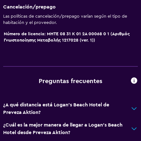
Cancelación/prepago
Cocina
Las políticas de cancelación/prepago varían según el tipo de
Tetera eléctrica
habitación y el proveedor.
Utensilios de cocina
Número de licencia: MHTE 08 31 K 01 2A 00068 0 1 (Αριθμός
Cocina
Γνωστοποίησης Μεταβολής 1217028 (ver. 1))
Nevera
Cocineta
Servicios y facilidades
Preguntas frecuentes
Renta de autos
Servicio de despertador
¿A qué distancia está Logan's Beach Hotel de
Caja fuerte
Preveza Aktion?
Acceso con llave
¿Cuál es la mejor manera de llegar a Logan's Beach
Recepción 24 horas
Hotel desde Preveza Aktion?