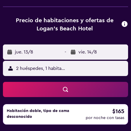
del alojamiento, y Cascadas Dimosari está a 2,2 km. El
aeropuerto (Aeropuerto de Aktion) está a 34 km.
Precio de habitaciones y ofertas de
Logan's Beach Hotel
jue. 13/8
-
vie. 14/8
2 huéspedes, 1 habitación
$165
Habitación doble, tipo de cama
desconocido
por noche con tasas