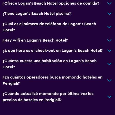
Baño
¿Ofrece Logan's Beach Hotel opciones de comida?
Secador de pelo
¿Tiene Logan's Beach Hotel piscina?
Aseo
¿Cuál es el número de teléfono de Logan's Beach
Papel higiénico
Hotel?
Baño privado
¿Hay wifi en Logan's Beach Hotel?
Sistema de entretenimiento
¿A qué hora es el check-out en Logan's Beach Hotel?
Radio
¿Cuánto cuesta una habitación en Logan's Beach
TV de pantalla plana
Hotel?
TV
¿En cuántos operadores busca momondo hoteles en
Perigiali?
Accesibilidad y adecuación
¿Cuándo actualizó momondo por última vez los
Ascensor
precios de hoteles en Perigiali?
Ascensor disponible
Plantas superiores accesibles por ascensor