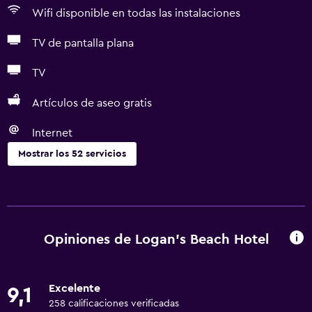
Wifi disponible en todas las instalaciones
TV de pantalla plana
TV
Artículos de aseo gratis
Internet
Mostrar los 52 servicios
Servicios básicos
Wifi gratis
Wifi disponible en todas las instalaciones
Opiniones de Logan's Beach Hotel
Internet
Ropa de cama
Excelente
9,1
Toallas
258 calificaciones verificadas