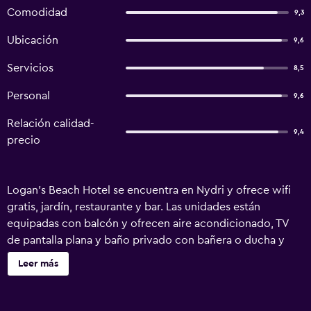
Comodidad
9,3
Ubicación
9,6
Servicios
8,5
Personal
9,6
Relación calidad-
9,4
precio
Logan's Beach Hotel se encuentra en Nydri y ofrece wifi
gratis, jardín, restaurante y bar. Las unidades están
equipadas con balcón y ofrecen aire acondicionado, TV
de pantalla plana y baño privado con bañera o ducha y
artículos de aseo gratuitos. Algunas unidades también
Leer más
tienen una cocina americana equipada con fogones. Hay
servicio de alquiler de bicicletas y servicio de alquiler de
coches en el apartahotel. Playa de Pasas está a 4 min a pie