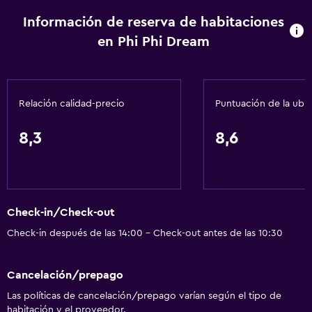
Papeleras
Información de reserva de habitaciones
Actividades
en Phi Phi Dream
Acceso a la playa
Pesca
Relación calidad-precio
Puntuación de la ubi
Canotaje
Submarinismo
8,3
8,6
Buceo
Buceo
Servicios y facilidades
Check-in/Check-out
Cajero automático/banco
Check-in después de las 14:00 - Check-out antes de las 10:30
Caja fuerte
Cancelación/prepago
Minimercado en las instalaciones
Las políticas de cancelación/prepago varían según el tipo de
Mostrador de información turística
habitación y el proveedor.