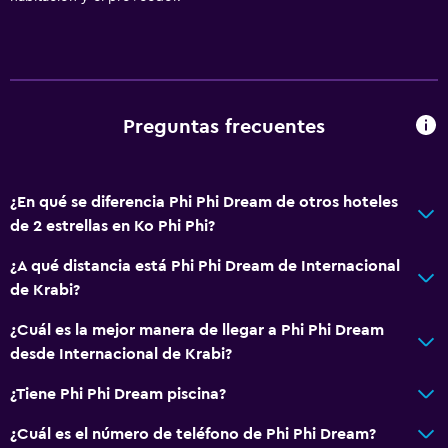
Accesibilidad y adecuación
Para no fumadores
Solo adultos
Preguntas frecuentes
Áreas designadas para fumadores
Baño
¿En qué se diferencia Phi Phi Dream de otros hoteles
Aseo
de 2 estrellas en Ko Phi Phi?
Ducha
¿A qué distancia está Phi Phi Dream de Internacional
Baño privado
de Krabi?
¿Cuál es la mejor manera de llegar a Phi Phi Dream
Salud y seguridad
desde Internacional de Krabi?
Cámaras CCTV en el exterior
¿Tiene Phi Phi Dream piscina?
Caja fuerte
¿Cuál es el número de teléfono de Phi Phi Dream?
Cámaras CCTV en zonas comunes