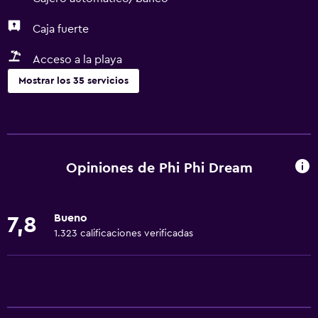
Caja fuerte
Acceso a la playa
Mostrar los 35 servicios
Servicios básicos
Wifi gratis
Internet
Opiniones de Phi Phi Dream
Gel de ducha
Toallas
Bueno
7,8
Ventilador
1.323 calificaciones verificadas
Extinguidor
Aire acondicionado
Alarma de humo