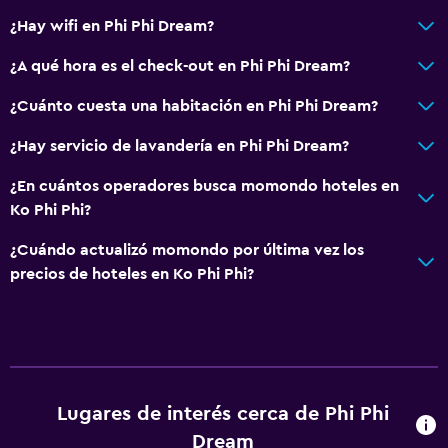
¿Hay wifi en Phi Phi Dream?
General
¿A qué hora es el check-out en Phi Phi Dream?
Piso de parquet o madera noble
¿Cuánto cuesta una habitación en Phi Phi Dream?
Espacio de almacenamiento
¿Hay servicio de lavandería en Phi Phi Dream?
Estacionamiento y transporte
¿En cuántos operadores busca momondo hoteles en
Traslado aeropuerto
Ko Phi Phi?
¿Cuándo actualizó momondo por última vez los
Sistema de entretenimiento
precios de hoteles en Ko Phi Phi?
TV por cable o vía satélite
Lavandería
Servicios de lavandería/tintorería
Lugares de interés cerca de Phi Phi
Habitación
Dream