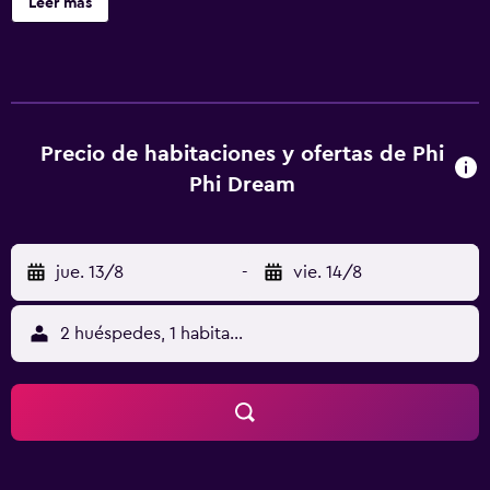
Leer más
hotel en Ko Phi Phi ofrece acceso a Internet wifi gratis. Los
baños están equipados con ducha. Se pueden practicar las
actividades de ocio y esparcimiento que se indican más
abajo en las instalaciones o cerca del alojamiento (es
posible que se aplique un recargo).
Precio de habitaciones y ofertas de Phi
Phi Dream
jue. 13/8
-
vie. 14/8
2 huéspedes, 1 habitación