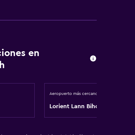
ciones en
ch
Aeropuerto más cercano
Lorient Lann Bihoue