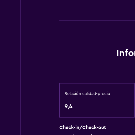
Alarma de humo
Calefacción
Gel de ducha
Papeleras
Actividades
Inf
Senderismo
Golf
Canotaje
Ciclismo
Relación calidad-precio
Submarinismo
9,4
Buceo
Windsurf
Check-in/Check-out
Aire libre