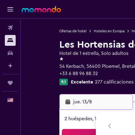
Vuelos
Ofertas de hotel
Hoteles en Europa
Ho
Alojamientos
Les Hortensias 
Autos
Hotel de 1 estrella, Solo adultos
1 estrella
Planifica con IA
54 Kerbach, 56400 Ploemel, Breta
+33 6 88 96 88 32
Excelente
277 calificaciones
9,1
Trips
Español
jue. 13/8
-
2 huéspedes, 1 habitación