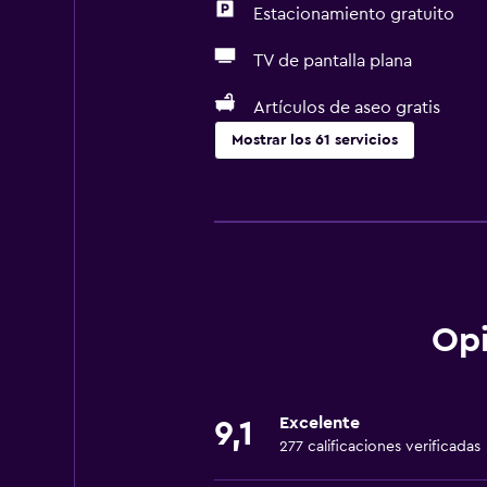
Estacionamiento gratuito
TV de pantalla plana
Artículos de aseo gratis
Mostrar los 61 servicios
Servicios básicos
Wifi gratis
Wifi disponible en todas las instal
Internet
Ropa de cama
Opi
Toallas
Extinguidor
Excelente
9,1
Artículos de aseo gratis
277 calificaciones verificadas
Champú