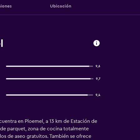
iones
Ubicación
l
9,6
9,7
9,4
encuentra en Ploemel, a 13 km de Estación de
o de parquet, zona de cocina totalmente
os de aseo gratuitos. También se ofrece