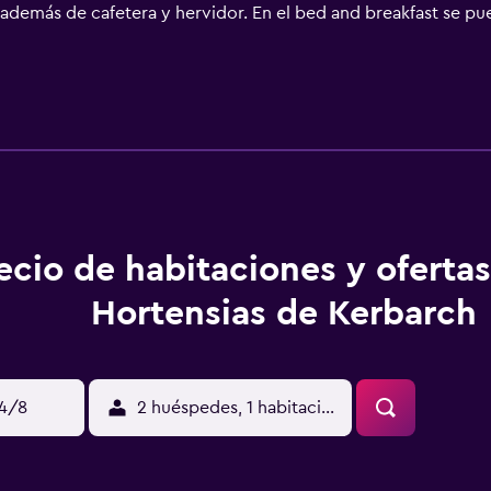
además de cafetera y hervidor. En el bed and breakfast se pue
acticar senderismo y ciclismo en los alrededores o disfrutar d
 Artes, Vannes La Cohue está a 23 km. El aeropuerto (Aeropue
ecio de habitaciones y ofertas
Hortensias de Kerbarch
14/8
2 huéspedes, 1 habitación