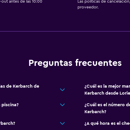
out antes de las 10:00
Las políticas de cancelación
proveedor.
Zona de estar
Vista al jardín
Piso de parquet o mader
Sofá
Habitaciones insonoriza
Preguntas frecuentes
Habitación
Enchufe cerca de la cam
Perchero
ias de Kerbarch de
¿Cuál es la mejor man
Armario o clóset
Kerbarch desde Lorie
 piscina?
¿Cuál es el número d
Kerbarch?
Sistema de entretenimi
rbarch?
¿A qué hora es el ch
TV de pantalla plana