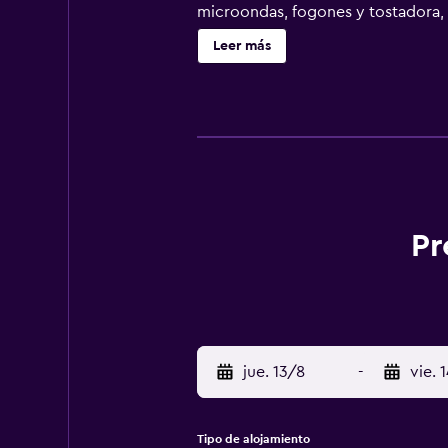
microondas, fogones y tostadora, 
clientela del alojamiento puede pr
Leer más
alojamiento, y Museo de las Bellas
Pr
jue. 13/8
-
vie. 
Tipo de alojamiento