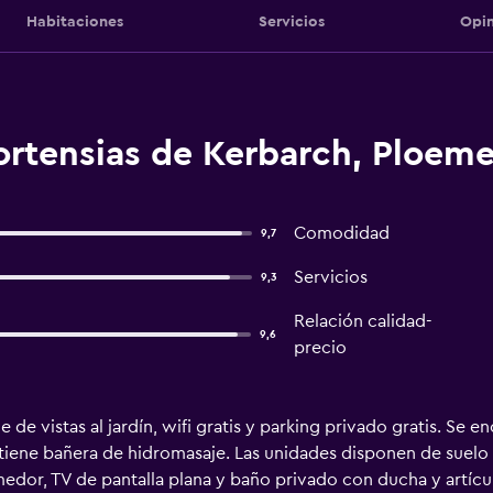
Habitaciones
Servicios
Opin
ortensias de Kerbarch, Ploeme
Comodidad
9,7
Servicios
9,3
Relación calidad-
9,6
precio
de vistas al jardín, wifi gratis y parking privado gratis. Se 
o tiene bañera de hidromasaje. Las unidades disponen de suel
dor, TV de pantalla plana y baño privado con ducha y artícul