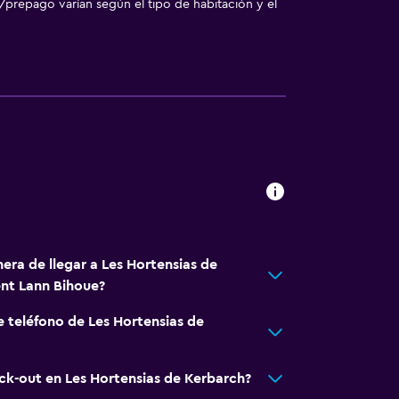
/prepago varían según el tipo de habitación y el
a noble
das
a
era de llegar a Les Hortensias de
nt Lann Bihoue?
e teléfono de Les Hortensias de
ento
eck-out en Les Hortensias de Kerbarch?