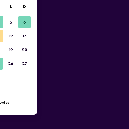
S
D
5
6
12
13
19
20
26
27
rellas