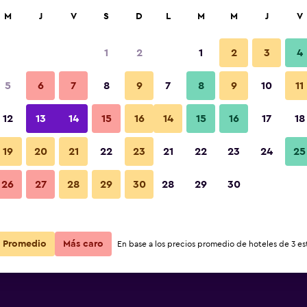
car
M
J
V
S
D
L
M
M
J
V
1
2
1
2
3
4
s barata de precio por noche
5
6
7
8
9
7
8
9
10
11
r
Total noche
12
13
14
15
16
14
15
16
17
18
$92
Ver oferta
19
20
21
22
23
21
22
23
24
25
26
27
28
29
30
28
29
30
Promedio
Más caro
En base a los precios promedio de hoteles de 3 est