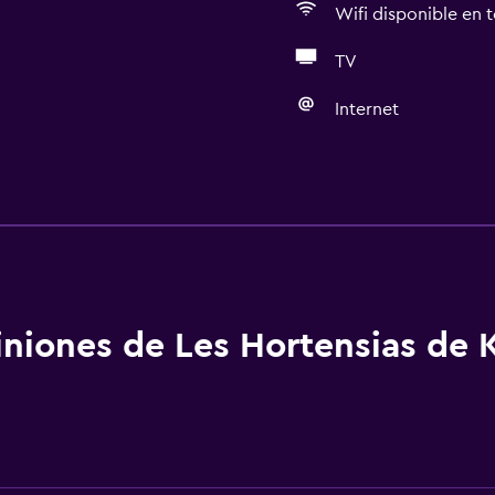
Wifi disponible en t
TV
Internet
Cocina
Copas
aciones
Tetera eléctrica
Microondas
Utensilios de cocina
niones de Les Hortensias de 
Cocina
Tetera/cafetera
Tostadora
Nevera