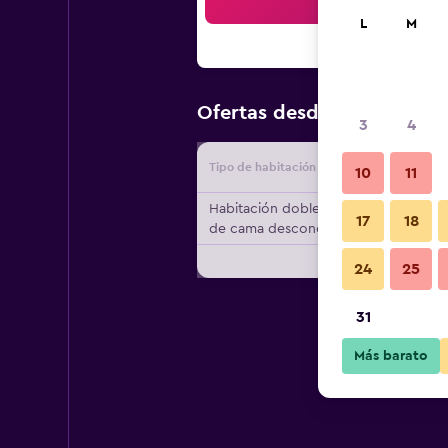
Bus
L
M
$92
Ofertas desde
/
Oferta má
3
4
Tipo de habitación
Proveedo
10
11
Habitación doble, tipo
17
18
de cama desconocido
24
25
31
Más barato