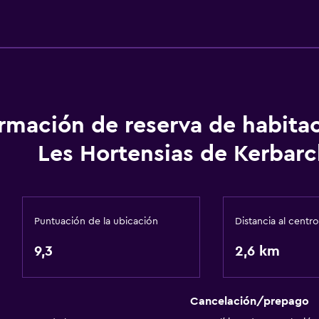
Cafetera
Comedor
Cocineta
Baño
ormación de reserva de habita
Ducha
Les Hortensias de Kerbar
Bañera de hidromasaje
Secador de pelo
Aseo
Puntuación de la ubicación
Distancia al centro
Papel higiénico
9,3
2,6 km
Baño privado
Cancelación/prepago
General