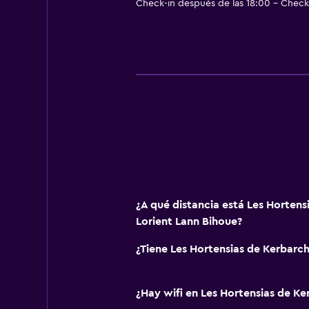
Check-in después de las 18:00 - Check-
Sillas de playa
Comedor al aire libre
Muebles de exterior
Área de picnic
Jardín
Accesibilidad y adecuación
Solo adultos
Para no fumadores
¿A qué distancia está Les Hortens
Almohada sin plumas
Lorient Lann Bihoue?
Entrada privada
¿Tiene Les Hortensias de Kerbarch
Estacionamiento y transporte
¿Hay wifi en Les Hortensias de Ke
Estacionamiento gratuito