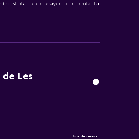
de disfrutar de un desayuno continental. La
el jardín. Puerto de Vannes está a 23 km del
rto de Lorient Bretagne Sud) está a 45 km.
 de Les
Link de reserva