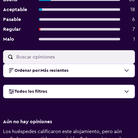
Aceptable
18
Pasable
6
Regular
7
Malo
1
Ordenar por
:
Más recientes
Todos los filtros
Aún no hay opiniones
Los huéspedes calificaron este alojamiento, pero aún