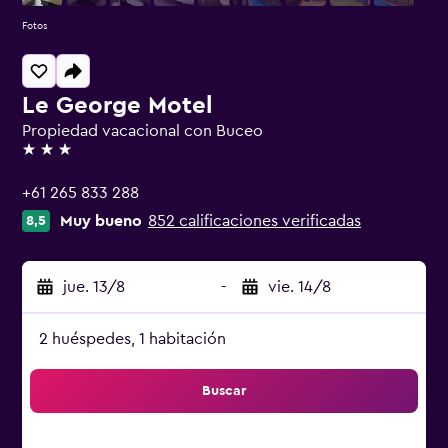
Fotos
Le George Motel
Propiedad vacacional con Buceo
3 estrellas
+61 265 833 288
Muy bueno
852 calificaciones verificadas
8,5
jue. 13/8
-
vie. 14/8
2 huéspedes, 1 habitación
Buscar