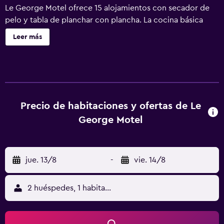
Le George Motel ofrece 15 alojamientos con secador de
pelo y tabla de planchar con plancha. La cocina básica
está dotada de microondas y utensilios de cocina. Los
Leer más
baños están equipados con ducha y artículos de higiene
personal gratuitos. Los huéspedes pueden navegar por la
web gracias a nuestro acceso a Internet wifi gratis
(velocidad: 25 Mbps o más). Se ofrece servicio de limpieza
todos los días. Los servicios de ocio y esparcimiento en
este motel incluyen una piscina al aire libre.
Precio de habitaciones y ofertas de Le
George Motel
jue. 13/8
-
vie. 14/8
2 huéspedes, 1 habitación