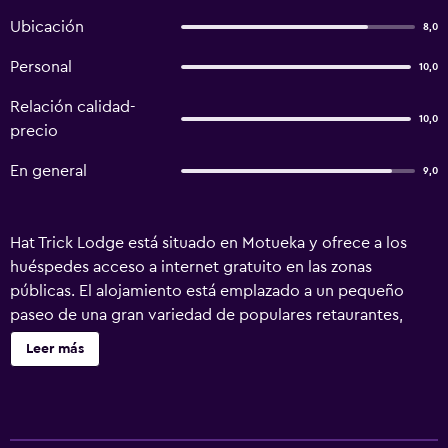
Ubicación
8,0
Personal
10,0
Relación calidad-
10,0
precio
En general
9,0
Hat Trick Lodge está situado en Motueka y ofrece a los
huéspedes acceso a internet gratuito en las zonas
públicas. El alojamiento está emplazado a un pequeño
paseo de una gran variedad de populares retaurantes,
bares y discotecas. Los huéspedes del hostal pueden
Leer más
disfrutar de los jardines de la propiedad. También se
ofrecen instalaciones de lavandería. Hat Trick Lodge
cuenta con 15 habitaciones agradables que son ideales
para mochileros que viajan con un presupuesto limitado.