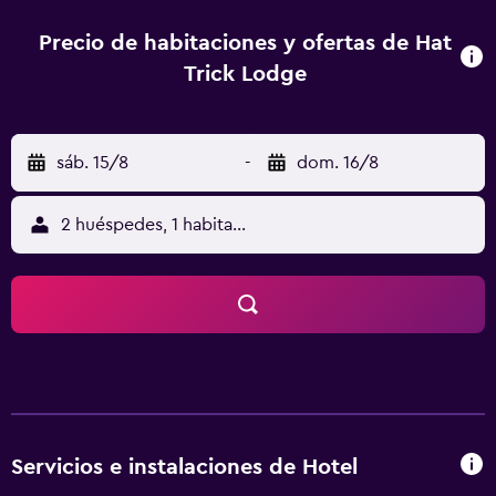
Los huéspedes que se hospedan en las habitaciones
también tienen acceso a un cuarto de baño compartido. El
Precio de habitaciones y ofertas de Hat
hostal se encuentra junto a los lugares de interés turístico
Trick Lodge
más populares de Motueka, y a tan solo diez minutos a pie
de Memorial Park. Kaiteriteri y Mapua también están a un
breve trayecto en coche desde la propiedad.
sáb. 15/8
-
dom. 16/8
2 huéspedes, 1 habitación
Servicios e instalaciones de Hotel