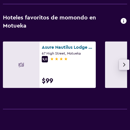
Hoteles favoritos de momondo en
Motueka
Asure Nautilus Lodge Motel
67 High Street, Motueka
4 estrellas
9,0
$99