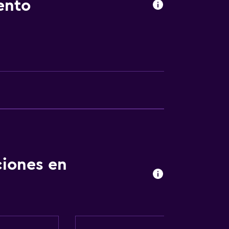
ento
ones conectadas
ciones en
ión
nta baja
madores disponibles
 consulta (pueden aplicar cargos extra)