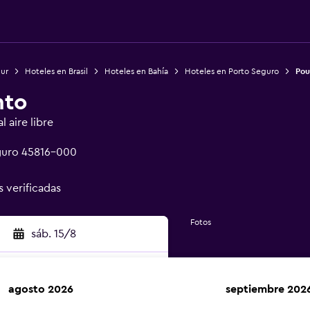
Sur
Hoteles en Brasil
Hoteles en Bahía
Hoteles en Porto Seguro
Pou
nto
 aire libre
guro 45816-000
s verificadas
Fotos
sáb. 15/8
agosto 2026
septiembre 202