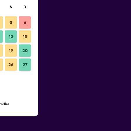
S
D
5
6
12
13
19
20
26
27
rellas