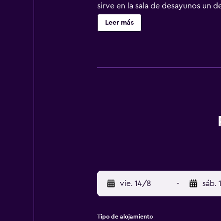
sirve en la sala de desayunos un de
establecimiento Arraial dajuda Po
Leer más
Ecoparque y a 8,5 km del aeropuer
vie. 14/8
-
sáb. 
Tipo de alojamiento