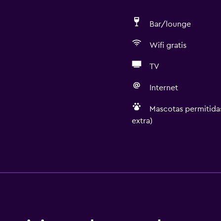
Bar/lounge
Wifi gratis
TV
Internet
Mascotas permitidas
extra)
General
Habitaciones familiares
Vista al mar
Vista al jardín