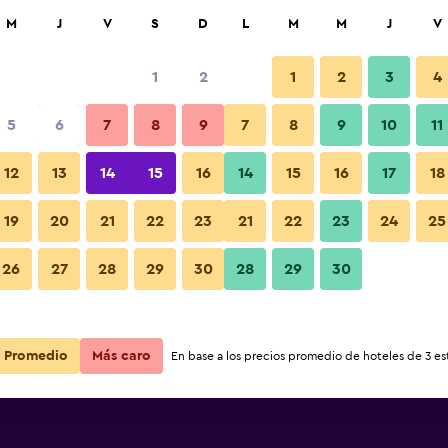
car
M
J
V
S
D
L
M
M
J
V
1
2
1
2
3
4
s barata de precio por noche
5
6
7
8
9
7
8
9
10
11
r
Total noche
12
13
14
15
16
14
15
16
17
18
$58
Ver oferta
19
20
21
22
23
21
22
23
24
25
26
27
28
29
30
28
29
30
$84
Ver oferta
$143
Ver oferta
Promedio
Más caro
En base a los precios promedio de hoteles de 3 est