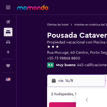
Vuelos
Ofertas de hotel
Hoteles en América del 
Alojamientos
Pousada Catave
Autos
Propiedad vacacional con Piscina al
3 estrellas
Planifica con IA
Rua Mucuge, 40 Centro, Porto Se
+55 73 98868 8800
Muy bueno
445 calificacione
8,8
Trips
Español
vie. 14/8
-
2 huéspedes, 1 habitación