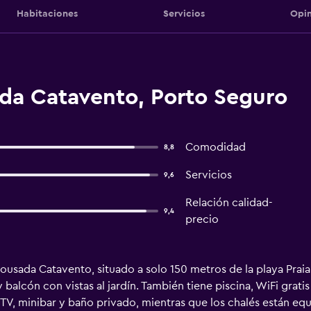
Habitaciones
Servicios
Opin
da Catavento, Porto Seguro
Comodidad
8,8
Servicios
9,6
Relación calidad-
9,4
precio
 Pousada Catavento, situado a solo 150 metros de la playa Pra
 balcón con vistas al jardín. También tiene piscina, WiFi grat
 TV, minibar y baño privado, mientras que los chalés están e