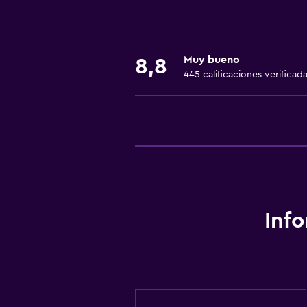
Toallas
Ventilador
Extinguidor
Muy bueno
8,8
Artículos de aseo gratis
445 calificaciones verificad
Champú
Alarma de humo
Adaptador
Gel de ducha
Aire acondicionado
Papeleras
Inf
Cocina
Copas
Utensilios de cocina
Cocina