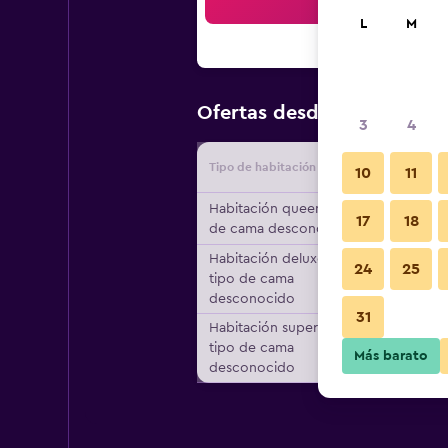
Bus
L
M
$58
Ofertas desde
/
Oferta má
3
4
Tipo de habitación
Proveedo
10
11
Habitación queen, tipo
17
18
de cama desconocido
Habitación deluxe,
24
25
tipo de cama
desconocido
31
Habitación superior,
tipo de cama
Más barato
desconocido