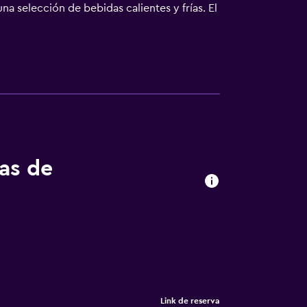
na selección de bebidas calientes y frías. El
antes, a 250 metros del parque acuático
tas de
Link de reserva