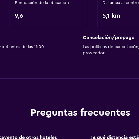
Puntuación de la ubicación
Distancia al centro
Estacionamiento accesib
9,6
5,1 km
Almohada sin plumas
Áreas designadas para 
Cancelación/prepago
out antes de las 11:00
Las políticas de cancelación
proveedor.
Baño
Ducha
Secador de pelo
Aseo
Papel higiénico
Baño privado
Preguntas frecuentes
Habitación
tavento de otros hoteles
¿A qué distancia es