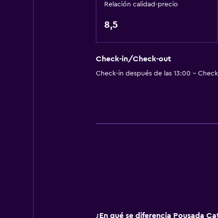
Relación calidad-precio
Tostadora
8,5
Nevera
Comedor
Cocina
Check-in/Check-out
Check-in después de las 13:00 - Check-
Servicios y facilidades
Caja fuerte
Servicio de habitaciones
Acceso con llave
Botella de agua
Check-in/check-out privado
Recepción 24 horas
Aire libre
¿En qué se diferencia Pousada Ca