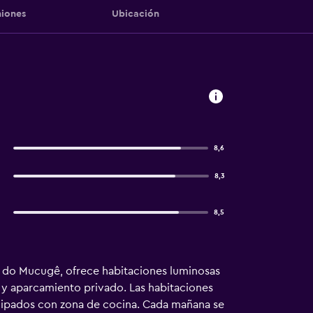
iones
Ubicación
8,6
8,3
8,5
ia do Mucugê, ofrece habitaciones luminosas
is y aparcamiento privado. Las habitaciones
quipados con zona de cocina. Cada mañana se