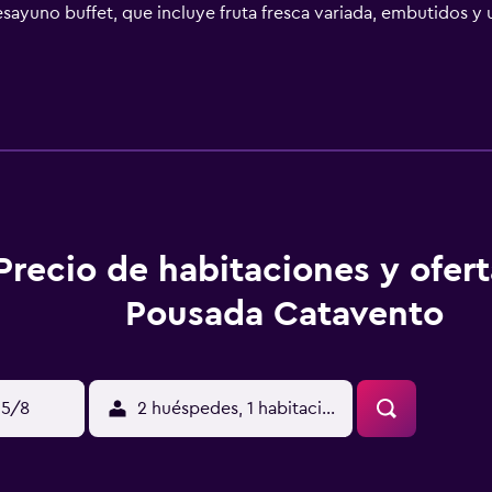
sayuno buffet, que incluye fruta fresca variada, embutidos y u
usada Catavento se encuentra a 100 metros de bares y restaur
to de Porto Seguro y de su terminal de autobuses.
Precio de habitaciones y ofer
Pousada Catavento
15/8
2 huéspedes, 1 habitación