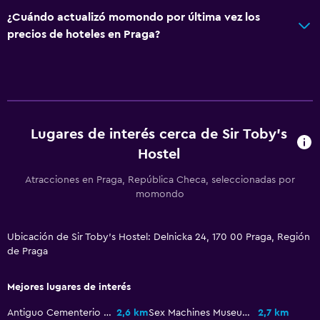
Juegos de mesa/rompecabezas
¿Cuándo actualizó momondo por última vez los
precios de hoteles en Praga?
Sala de juegos
Dardos
Entretenimiento nocturno
Karaoke
Lugares de interés cerca de Sir Toby's
Accesibilidad y adecuación
Hostel
Ascensor
Atracciones en Praga, República Checa, seleccionadas por
Estacionamiento accesible
momondo
Para no fumadores
Ubicación de Sir Toby's Hostel: Delnicka 24, 170 00 Praga, Región
Almohada sin plumas
de Praga
Áreas designadas para fumadores
Mejores lugares de interés
Estacionamiento y transporte
Antiguo Cementerio Judío
2,6 km
Sex Machines Museum
2,7 km