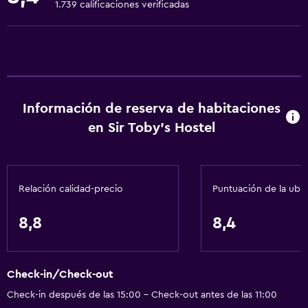
1.739 calificaciones verificadas
Extinguidor
Alarma de humo
Calefacción
Toallas/ropa de cama (cargo adicional)
Información de reserva de habitaciones
Papeleras
en Sir Toby's Hostel
General
Habitaciones familiares
Relación calidad-precio
Puntuación de la ubi
Zona de estar
Piso de parquet o madera noble
8,8
8,4
Posibilidad de habitaciones conectadas
Casilleros
Check-in/Check-out
Cortina
Check-in después de las 15:00 - Check-out antes de las 11:00
Espacio de almacenamiento