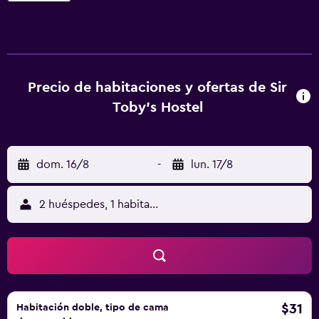
instalaciones, tales como recepción 24 horas, traslados al
aeropuerto y Wi-Fi gratis. Los huéspedes pueden disfrutar
de las instalaciones de ocio que se ofrecen, como una
zona de barbacoa/picnic y alquiler de bicicletas. En el
hostal hay 26 habitaciones, y todas ellas ofrecen lo
Precio de habitaciones y ofertas de Sir
esencial para una estancia confortable. La propiedad
Toby's Hostel
cuenta con un un bar, donde los huéspedes pueden tomar
una copa en el interior o si lo prefieren al aire libre, en la
terraza. Desde Sir Toby's Hostel se puede acceder
cómodamente New Town, Plaza Wenceslas y Puente de
dom. 16/8
-
lun. 17/8
Carlos. Zizkov está cerca de la propiedad.
2 huéspedes, 1 habitación
$31
Habitación doble, tipo de cama