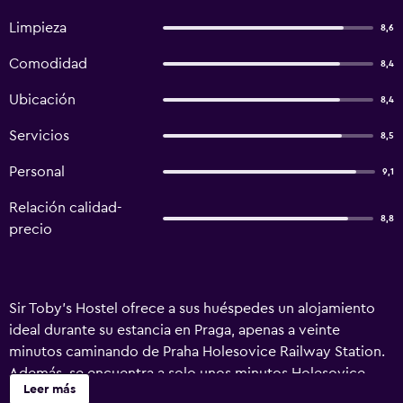
Limpieza
8,6
Comodidad
8,4
Ubicación
8,4
Servicios
8,5
Personal
9,1
Relación calidad-
8,8
precio
Sir Toby's Hostel ofrece a sus huéspedes un alojamiento
ideal durante su estancia en Praga, apenas a veinte
minutos caminando de Praha Holesovice Railway Station.
Además, se encuentra a solo unos minutos Holesovice.
Leer más
Los huéspedes disponen de muchas comodidades e