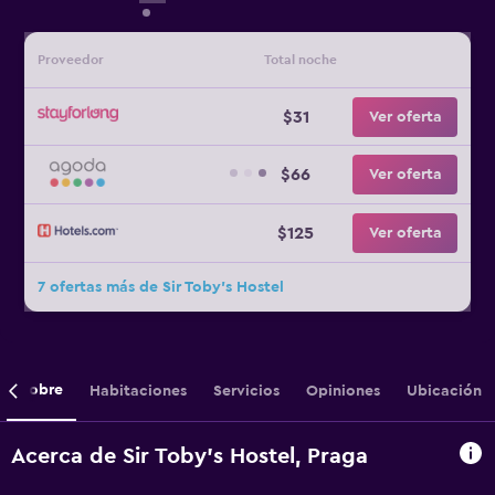
Proveedor
Total noche
$31
Ver oferta
$66
Ver oferta
$125
Ver oferta
7 ofertas más de Sir Toby's Hostel
Sobre
Habitaciones
Servicios
Opiniones
Ubicación
Acerca de Sir Toby's Hostel, Praga