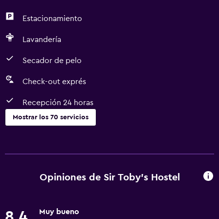
Estacionamiento
Lavandería
Secador de pelo
Check-out exprés
Recepción 24 horas
Mostrar los 70 servicios
Servicios básicos
Wifi gratis
Internet
Opiniones de Sir Toby's Hostel
Ropa de cama
Toallas
Muy bueno
8,4
Ventilador