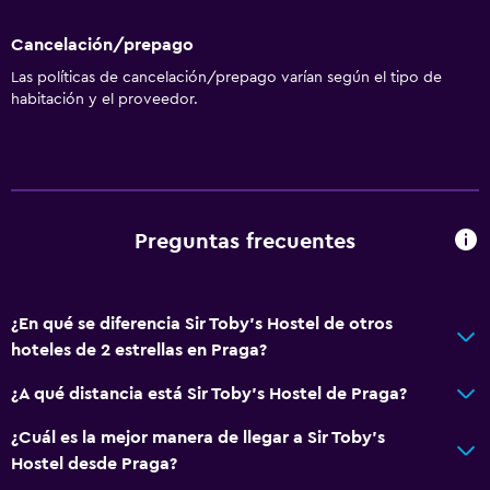
Cancelación/prepago
Salud y seguridad
Las políticas de cancelación/prepago varían según el tipo de
Limpieza diaria
habitación y el proveedor.
Botiquín de primeros auxilios
Cámaras CCTV en zonas comunes
Cámaras CCTV en el exterior
Detector de monóxido de carbono
Preguntas frecuentes
Seguridad las 24 horas
Caja fuerte
¿En qué se diferencia Sir Toby's Hostel de otros
hoteles de 2 estrellas en Praga?
Servicios y facilidades
Caja fuerte
¿A qué distancia está Sir Toby's Hostel de Praga?
Instalaciones para reuniones
¿Cuál es la mejor manera de llegar a Sir Toby's
Mostrador de información turística
Hostel desde Praga?