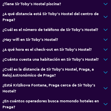
Acceso con tarjeta
¿Tiene Sir Toby's Hostel piscina?
Check-out exprés
¿A qué distancia está Sir Toby's Hostel del centro de
Check-in/check-out privado
Praga?
Recepción 24 horas
¿Cuál es el número de teléfono de Sir Toby's Hostel?
Baño
¿Hay wifi en Sir Toby's Hostel?
Baño compartido
¿A qué hora es el check-out en Sir Toby's Hostel?
Ducha
¿Cuánto cuesta una habitación en Sir Toby's Hostel?
Secador de pelo
¿Cuál es la distancia de Sir Toby's Hostel, Praga, a
Aseo
Reloj Astronómico de Praga?
Papel higiénico
¿Está Krizikova Fontana, Praga cerca de Sir Toby's
Baño privado
Hostel?
Actividades
¿En cuántos operadores busca momondo hoteles en
Praga?
Bicicletas