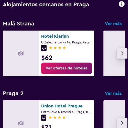
Alojamientos cercanos en Praga
Malá Strana
Ver más
Hotel Klarinn
U Zelezne Lavky 14, Praga, Región de Praga
4 estrellas
7,3
$62
Ver ofertas de hoteles
Praga 2
Ver más
Union Hotel Prague
Ostrcilovo Namesti 4, Praga, Región de Praga
4 estrellas
7,7
$71