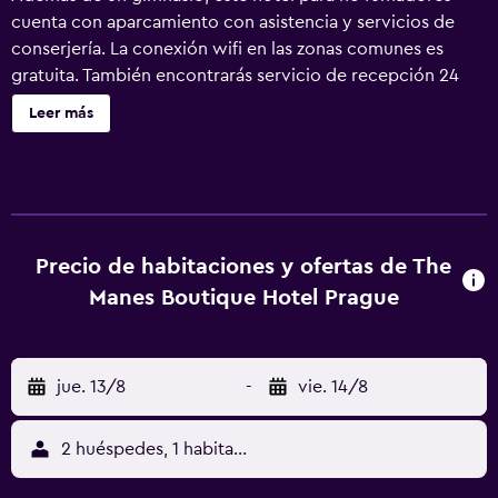
cuenta con aparcamiento con asistencia y servicios de
conserjería. La conexión wifi en las zonas comunes es
gratuita. También encontrarás servicio de recepción 24
horas, asistencia turística y para la compra de entradas y
Leer más
una caja fuerte en la recepción. THE MANES Boutique
Hotel Prague ofrece 50 alojamientos con aire
acondicionado, minibar y caja fuerte. Se ofrece una
televisión de pantalla plana con canales por cable. Los
baños están dotados de albornoces, zapatillas, artículos
de higiene personal gratuitos y secador de pelo. Este
Precio de habitaciones y ofertas de The
hotel en Praga ofrece acceso a Internet wifi gratis con una
Manes Boutique Hotel Prague
velocidad de 250 Mbps o más (de 3 a 5 personas, o hasta
10 dispositivos). Los servicios para personas de negocios
incluyen escritorio y sillas de oficina. Las habitaciones
jue. 13/8
-
vie. 14/8
también incluyen cafetera y tetera y cortinas opacas. Es
posible solicitar juegos de cama hipoalergénicos y tabla
de planchar con plancha. Se ofrece servicio de limpieza
2 huéspedes, 1 habitación
todos los días. Los servicios de ocio y esparcimiento en