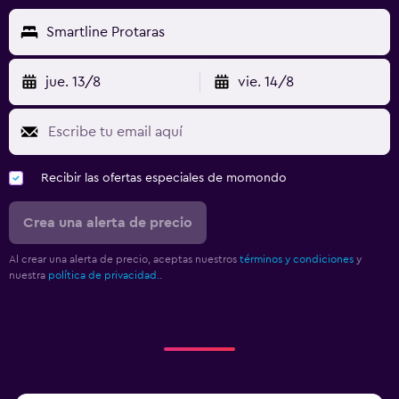
Traslado aeropuerto
Smartline Protaras
Gimnasio
jue. 13/8
vie. 14/8
Gimnasio
Tenis
Recibir las ofertas especiales de momondo
Crea una alerta de precio
Al crear una alerta de precio, aceptas nuestros
términos y condiciones
y
nuestra
política de privacidad.
.