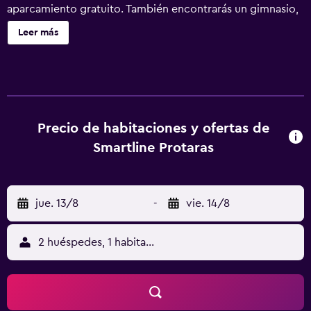
aparcamiento gratuito. También encontrarás un gimnasio,
un bar o lounge y un bar junto a la piscina. Papouis
Leer más
Protaras Hotel ofrece 137 alojamientos con aire
acondicionado, caja fuerte (cabe un portátil) y cafetera y
tetera. Las habitaciones disponen de balcón amueblado.
Se ofrece una televisión de pantalla plana de 43 pulgadas
con canales digitales y Netflix. Los baños están equipados
con ducha, artículos de higiene personal gratuitos y
Precio de habitaciones y ofertas de
secador de pelo. Este hotel en Paralimni ofrece acceso a
Smartline Protaras
Internet wifi gratis. Los servicios para las personas de
negocios incluyen escritorio y teléfono. Se ofrece servicio
de limpieza todos los días y es posible solicitar tabla de
jue. 13/8
-
vie. 14/8
planchar con plancha. En el alojamiento hay 2 piscinas al
aire libre además de piscina infantil. Otros servicios de
ocio y esparcimiento incluyen un parque acuático de
2 huéspedes, 1 habitación
acceso gratuito, sauna y gimnasio. Se pueden practicar las
actividades de ocio y esparcimiento que se indican más
abajo en las instalaciones o cerca del alojamiento (es
posible que se aplique un recargo).