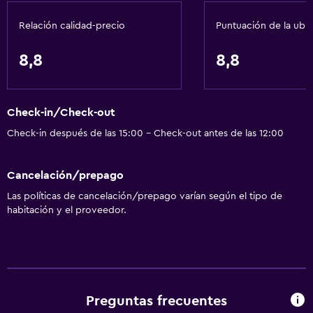
Ping pong
Relación calidad-precio
Puntuación de la ubi
Parque acuático
Mesa de billar
8,8
8,8
Cancha de básquetbol
Check-in/Check-out
Servicios básicos
Check-in después de las 15:00 - Check-out antes de las 12:00
Wifi disponible en todas las instalaciones
Internet
Cancelación/prepago
Extinguidor
Las políticas de cancelación/prepago varían según el tipo de
Artículos de aseo gratis
habitación y el proveedor.
Alarma de humo
Calefacción
Aire acondicionado
Wifi gratis
Preguntas frecuentes