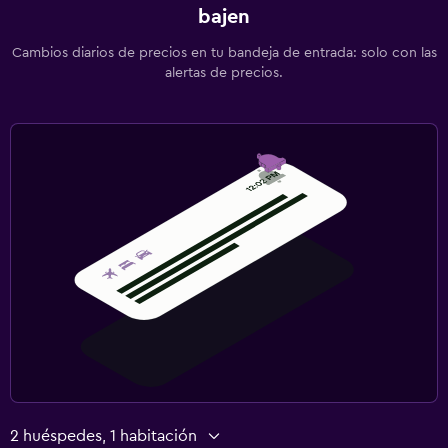
bajen
Servicio de planchado
Servicios de lavandería/tintorería
Cambios diarios de precios en tu bandeja de entrada: solo con las
alertas de precios.
Habitación
Enchufe cerca de la cama
Sofá cama
Armario o clóset
Zona de trabajo
Fax/fotocopiadora
Caja fuerte para laptops
Escritorio
Estacionamiento y transporte
2 huéspedes, 1 habitación
Estacionamiento gratuito