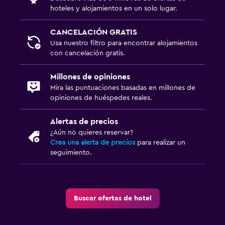
Secador de pelo
hoteles y alojamientos en un solo lugar.
Baño privado
CANCELACIÓN GRATIS
Inodoro adaptado
Usa nuestro filtro para encontrar alojamientos
Ducha
con cancelación gratis.
Aseo
Millones de opiniones
Papel higiénico
Mira las puntuaciones basadas en millones de
Ducha italiana
opiniones de huéspedes reales.
Alertas de precios
General
¿Aún no quieres reservar?
Habitaciones familiares
Crea una alerta de precios
para realizar un
seguimiento.
Vista a la piscina
Espacio de almacenamiento
Teléfono
Buscar ofertas de hotel
Piso de mosaico/mármol
Vista a la ciudad