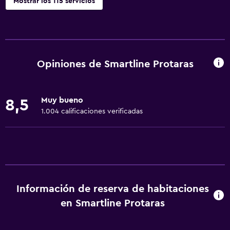
Mostrar los 115 servicios
Actividades
Tienda de regalos
Acceso a la playa
Opiniones de Smartline Protaras
Bicicletas
Juegos de mesa/rompecabezas
Muy bueno
8,5
Sala de juegos
1.004 calificaciones verificadas
Dardos
Submarinismo
Buceo
Buceo
Información de reserva de habitaciones
Bingo
en Smartline Protaras
Entretenimiento nocturno
Karaoke