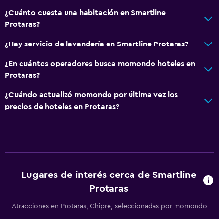
Check-out exprés
¿Cuánto cuesta una habitación en Smartline
Recepción 24 horas
Protaras?
Salas de conferencia
¿Hay servicio de lavandería en Smartline Protaras?
Caja fuerte
Botella de agua
¿En cuántos operadores busca momondo hoteles en
Protaras?
Comedor
¿Cuándo actualizó momondo por última vez los
Tetera eléctrica
precios de hoteles en Protaras?
Almuerzos para llevar
Menús para dietas especiales (bajo petición)
Restaurante
Bar/lounge
Lugares de interés cerca de Smartline
Minibar
Protaras
Bar de tapas
Atracciones en Protaras, Chipre, seleccionadas por momondo
Desayuno en la habitación