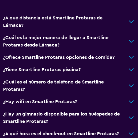
Toallas
Champú
¿A qué distancia está Smartline Protaras de
Gel de ducha
Lárnaca?
Papeleras
¿Cuál es la mejor manera de llegar a Smartline
Acondicionador
Protaras desde Lárnaca?
¿Ofrece Smartline Protaras opciones de comida?
Servicios y facilidades
Renta de autos
¿Tiene Smartline Protaras piscina?
Personal de entretenimiento
¿Cuál es el número de teléfono de Smartline
Cambio de divisas
Protaras?
Instalaciones para reuniones
¿Hay wifi en Smartline Protaras?
Servicio de habitaciones
¿Hay un gimnasio disponible para los huéspedes de
Mostrador de información turística
Smartline Protaras?
Acceso con tarjeta
¿A qué hora es el check-out en Smartline Protaras?