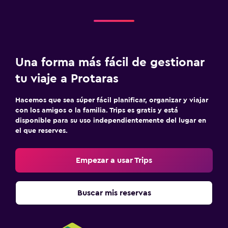
Sistema de entretenimiento
TV de pantalla plana
TV por cable o vía satélite
Una forma más fácil de gestionar
Servicio de streaming
tu viaje a Protaras
Sala de estar/TV compartida
Hacemos que sea súper fácil planificar, organizar y viajar
TV
con los amigos o la familia. Trips es gratis y está
disponible para su uso independientemente del lugar en
el que reserves.
Salud y seguridad
Limpieza diaria
Empezar a usar Trips
Cámaras CCTV en zonas comunes
Seguridad las 24 horas
Buscar mis reservas
Botiquín de primeros auxilios
Caja fuerte