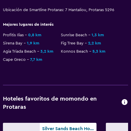
Tetera/cafetera
Ubicación de Smartline Protaras: 7 Mantaliou, Protaras 5296
Nevera
Mejores lugares de interés
Cafetera
Profitis Ilias
0,8 km
Sunrise Beach
1,3 km
Accesibilidad y adecuación
Sirena Bay
1,9 km
Fig Tree Bay
2,2 km
Unidad accesible para personas en silla de ruedas
Agia Triada Beach
3,2 km
Konnos Beach
5,3 km
Cape Greco
7,7 km
Para no fumadores
Fregadero bajo
Áreas designadas para fumadores
Accesibilidad
Hoteles favoritos de momondo en
Ducha adaptada para silla de ruedas
Protaras
Ascensor
Ascensor disponible
Estacionamiento accesible
Silver Sands Beach Hotel