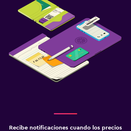
Piscina y spa
Piscina al aire libre
Masajes
Sauna
Tobogán acuático
Aire libre
Jardín
Terraza/patio
Sillas de playa
Terraza
Lavandería
Lavandería
Recibe notificaciones cuando los precios