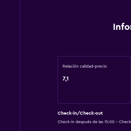
Renta de autos
Caja fuerte
Cambio de divisas
Inf
Servicio de habitaciones
Mostrador de información turístic
Recepción 24 horas
Relación calidad-precio
Salud y seguridad
Botiquín de primeros auxilios
7,1
Cámaras CCTV en zonas comunes
Cámaras CCTV en el exterior
Seguridad las 24 horas
Check-in/Check-out
Caja fuerte
Check-in después de las 15:00 - Check-