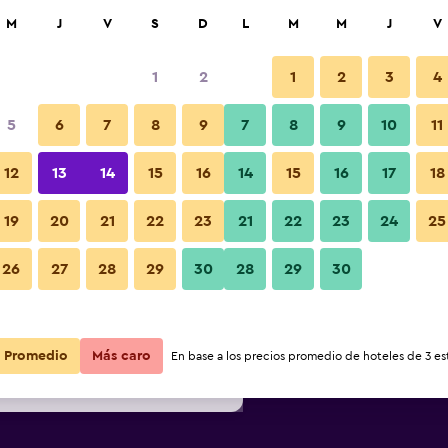
car
M
J
V
S
D
L
M
M
J
V
1
2
1
2
3
4
s barata de precio por noche
5
6
7
8
9
7
8
9
10
11
Otros
r
Total noche
12
13
14
15
16
14
15
16
17
18
19
20
21
22
23
21
22
23
24
25
$67
Ver oferta
Fotos
26
27
28
29
30
28
29
30
$83
Ver oferta
$91
Ver oferta
Promedio
Más caro
En base a los precios promedio de hoteles de 3 est