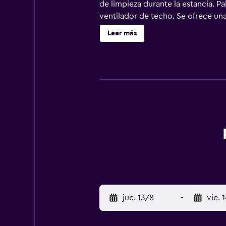
de limpieza durante la estancia. P
ventilador de techo. Se ofrece un
Puerto Vallarta ofrece acceso a Int
Leer más
esparcimiento en este hotel incluye
supervisión de un adulto.
jue. 13/8
-
vie. 