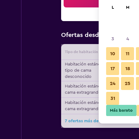
Bus
L
M
$67
Ofertas desde
/
Oferta má
3
4
Tipo de habitación
Proveedo
10
11
Habitación estándar,
17
18
tipo de cama
desconocido
24
25
Habitación estándar, 1
cama extragrande
31
Habitación estándar, 1
cama extragrande
Más barato
7 ofertas más de Paloma del Mar