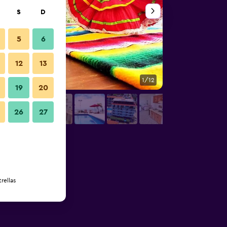
S
D
5
6
12
13
1/12
Otros
19
20
26
27
rellas