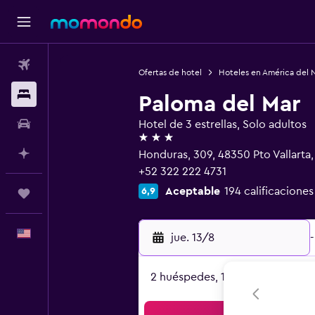
Vuelos
Ofertas de hotel
Hoteles en América del 
Alojamientos
Paloma del Mar
Autos
Hotel de 3 estrellas, Solo adultos
3 estrellas
Planifica con IA
Honduras, 309, 48350 Pto Vallarta, 
+52 322 222 4731
Aceptable
194 calificaciones
6,9
Trips
Español
jue. 13/8
-
2 huéspedes, 1 habitación