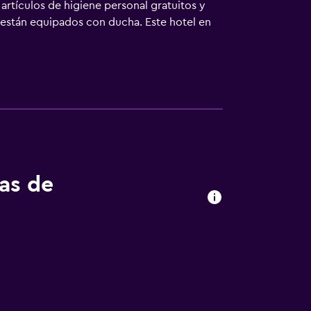
artículos de higiene personal gratuitos y
 están equipados con ducha. Este hotel en
stancia. Los servicios de ocio y
ina de niños menores de 12 años sin la
tas de