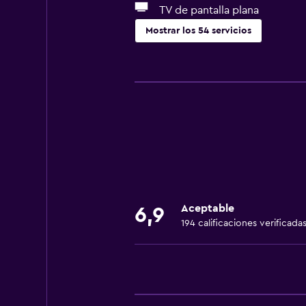
TV de pantalla plana
Mostrar los 54 servicios
Servicios básicos
Wifi gratis
Wifi disponible en todas las instal
Internet
Toallas
Ventilador
Extinguidor
Aceptable
6,9
Artículos de aseo gratis
194 calificaciones verificada
Alarma de humo
Aire acondicionado
Servicios y facilidades