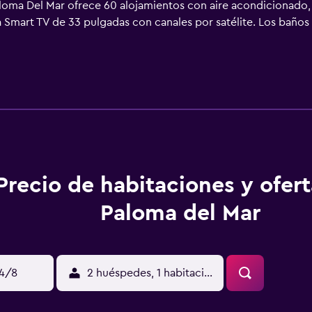
aloma Del Mar ofrece 60 alojamientos con aire acondicionado, 
a Smart TV de 33 pulgadas con canales por satélite. Los baños
ernet wifi gratis. Se ofrece servicio de limpieza una vez por e
n una piscina al aire libre. No se permite la entrada a la pisc
Precio de habitaciones y ofer
Paloma del Mar
14/8
2 huéspedes, 1 habitación