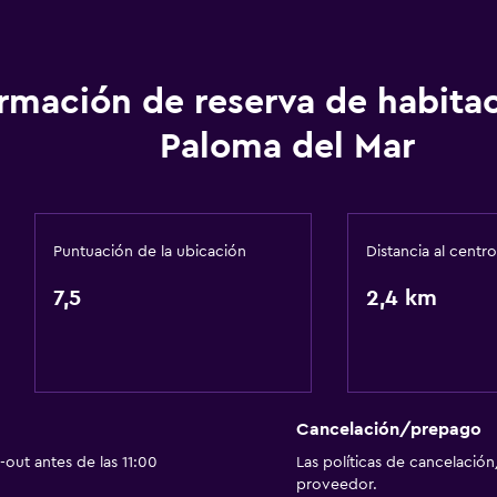
Vista al mar
Casilleros
Vista a la ciudad
ormación de reserva de habita
Vista a la piscina
Paloma del Mar
a
Espacio de almacenamie
Puntuación de la ubicación
Distancia al centro
Baño
7,5
Ducha
2,4 km
Aseo
Papel higiénico
Baño privado
Cancelación/prepago
out antes de las 11:00
Las políticas de cancelación
proveedor.