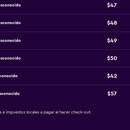
$47
esconocido
$48
esconocido
$49
esconocido
$50
esconocido
$42
sconocido
$57
esconocido
as e impuestos locales a pagar al hacer check-out.