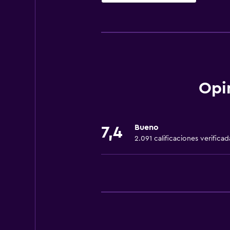
Accesibilidad y adecuación
Para no fumadores
Unidad accesible para personas en 
Mascotas permitidas bajo consulta
Accesibilidad
Opi
Ducha adaptada para silla de rued
Lavabo bajo
Bueno
7,4
Fregadero bajo
2.091 calificaciones verificad
Ascensor
Almohada sin plumas
Inodoro con barras de apoyo
Ascensor disponible
Plantas superiores accesibles por