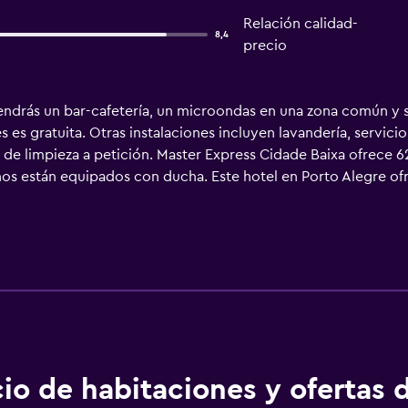
Relación calidad-
8,4
precio
ndrás un bar-cafetería, un microondas en una zona común y ser
 es gratuita. Otras instalaciones incluyen lavandería, servici
 de limpieza a petición. Master Express Cidade Baixa ofrece 6
años están equipados con ducha. Este hotel en Porto Alegre ofre
io de sábanas. Se ofrece servicio de limpieza a petición.
io de habitaciones y ofertas 