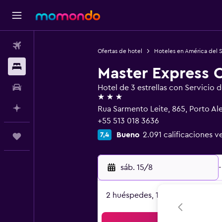
Vuelos
Ofertas de hotel
Hoteles en América del 
Alojamientos
Master Express 
Autos
Hotel de 3 estrellas con Servicio 
3 estrellas
Planifica con IA
Rua Sarmento Leite, 865, Porto Al
+55 513 018 3636
Bueno
2.091 calificaciones v
7,4
Trips
sáb. 15/8
-
2 huéspedes, 1 habitación