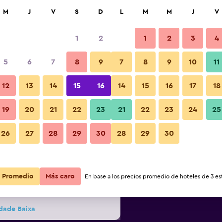
car
M
J
V
S
D
L
M
M
J
V
1
2
1
2
3
4
s barata de precio por noche
5
6
7
8
9
7
8
9
10
11
Otros
r
Total noche
12
13
14
15
16
14
15
16
17
18
19
20
21
22
23
21
22
23
24
25
$29
Ver oferta
Fotos
26
27
28
29
30
28
29
30
$42
Ver oferta
Promedio
Más caro
En base a los precios promedio de hoteles de 3 est
$45
Ver oferta
idade Baixa