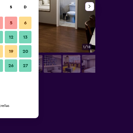
S
D
5
6
12
13
1/18
Habitación
19
20
26
27
rellas