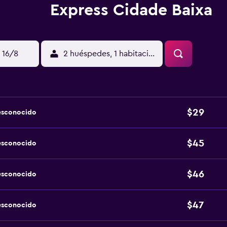
Express Cidade Baixa
 16/8
2 huéspedes, 1 habitación
$29
esconocido
$45
esconocido
$46
esconocido
$47
esconocido