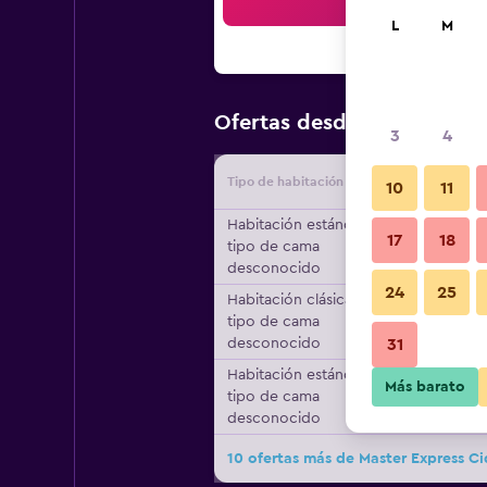
Bus
L
M
$29
Ofertas desde
/
Oferta má
3
4
Tipo de habitación
Proveedo
10
11
Habitación estándar,
17
18
tipo de cama
desconocido
24
25
Habitación clásica,
tipo de cama
desconocido
31
Habitación estándar,
Más barato
tipo de cama
desconocido
10 ofertas más de Master Express C