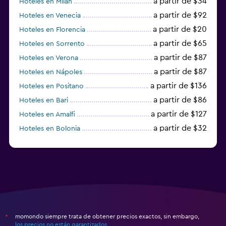
a partir de $34
Hoteles en Milán
a partir de $92
Hoteles en Venecia
a partir de $20
Hoteles en Florencia
a partir de $65
Hoteles en Sorrento
a partir de $87
Hoteles en Verona
a partir de $87
Hoteles en Nápoles
a partir de $136
Hoteles en Positano
a partir de $86
Hoteles en Bari
a partir de $127
Hoteles en Amalfi
a partir de $32
Hoteles en Bolonia
a partir de $83
Hoteles en Turín
momondo siempre trata de obtener precios exactos, sin embargo,
*
los precios no están garantizados
.