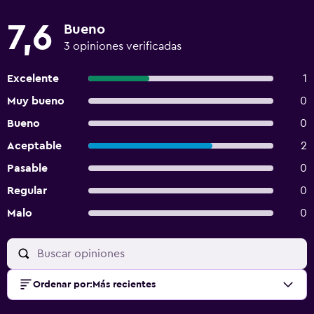
7,6
Bueno
3 opiniones verificadas
Excelente
1
Muy bueno
0
Bueno
0
Aceptable
2
Pasable
0
Regular
0
Malo
0
Ordenar por
:
Más recientes