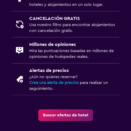
hoteles y alojamientos en un solo lugar.
Aseo
Papel higiénico
CANCELACIÓN GRATIS
Usa nuestro filtro para encontrar alojamientos
Baño privado
con cancelación gratis.
Ducha italiana
Millones de opiniones
Mira las puntuaciones basadas en millones de
Comedor
opiniones de huéspedes reales.
Menús para dietas especiales (bajo petición)
Alertas de precios
Desayuno en la habitación
¿Aún no quieres reservar?
La comida se puede entregar en el alojamiento
Crea una alerta de precios
para realizar un
seguimiento.
Mesa de comedor
Sistema de entretenimiento
Buscar ofertas de hotel
TV de pantalla plana
Sala de estar/TV compartida