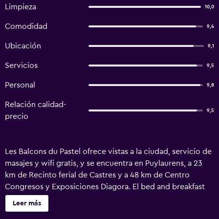
Limpieza
10,0
Comodidad
9,4
Ubicación
9,1
Servicios
9,5
Personal
9,8
Relación calidad-
9,5
precio
Les Balcons du Pastel ofrece vistas a la ciudad, servicio de
masajes y wifi gratis, y se encuentra en Puylaurens, a 23
km de Recinto ferial de Castres y a 48 km de Centro
Congresos y Exposiciones Diagora. El bed and breakfast
ofrece TV de pantalla plana y baño privado con artículos
Leer más
de aseo gratuitos, secador de pelo y ducha. Algunas