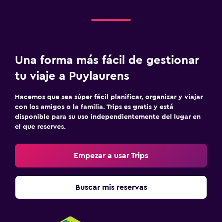
TV
Aire libre
Terraza/patio
Una forma más fácil de gestionar
Comedor al aire libre
tu viaje a Puylaurens
Muebles de exterior
Hacemos que sea súper fácil planificar, organizar y viajar
con los amigos o la familia. Trips es gratis y está
Lavandería
disponible para su uso independientemente del lugar en
Plancha y tabla de planchar
el que reserves.
Tendedero
Empezar a usar Trips
Lavadora
Ideal para familias
Buscar mis reservas
Cuna/cama nido disponibles
Libros, DVD, música para niños