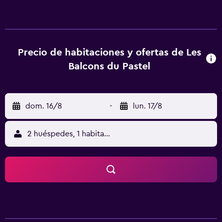
unidades también tienen una cocina equipada con nevera,
lavavajillas y horno. Hay un salón de uso común en este
alojamiento, y en la zona se puede practicar senderismo.
Museo Goya está a 21 km del alojamiento, y Cité de
l'Espace está a 46 km. El aeropuerto (Aeropuerto de
Precio de habitaciones y ofertas de Les
Castres - Mazamet) está a 27 km.
Balcons du Pastel
dom. 16/8
-
lun. 17/8
2 huéspedes, 1 habitación