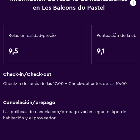
en Les Balcons du Pastel
Cafetera
Comedor
Cocina
Relación calidad-precio
Puntuación de la ubi
Cocineta
9,5
9,1
Servicios básicos
Wifi gratis
Check-in/Check-out
Internet
Check-in después de las 17:00 - Check-out antes de las 10:00
Ropa de cama
Toallas
Cancelación/prepago
Ventilador
Las políticas de cancelación/prepago varían según el tipo de
Artículos de aseo gratis
habitación y el proveedor.
Champú
Alarma de humo