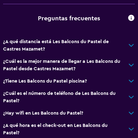
Calefacción
Gel de ducha
Preguntas frecuentes
Aire acondicionado
Papeleras
¿A qué distancia está Les Balcons du Pastel de
Castres Mazamet?
General
¿Cuál es la mejor manera de llegar a Les Balcons du
Vista a una calle tranquila
Pastel desde Castres Mazamet?
Acceso al salón ejecutivo
¿Tiene Les Balcons du Pastel piscina?
Habitaciones familiares
Vista al jardín
¿Cuál es el número de teléfono de Les Balcons du
Pastel?
Piso de parquet o madera noble
Insonorización
¿Hay wifi en Les Balcons du Pastel?
Vista a punto de interés
¿A qué hora es el check-out en Les Balcons du
Vista a la montaña
Pastel?