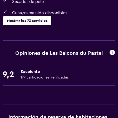
Secador de pelo
Cuna/cama nido disponibles
Mostrar los 73 servicios
Cocina
Copas
Tetera eléctrica
Opiniones de Les Balcons du Pastel
Lavavajillas
Horno
Excelente
9,2
Microondas
177 calificaciones verificadas
Utensilios de cocina
Cocina
Tetera/cafetera
Tostadora
Información de reserva de habitaciones
Nevera