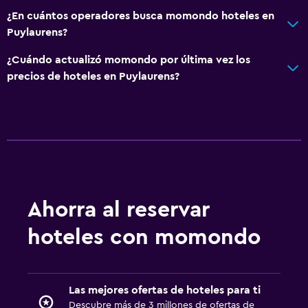
Vista a la ciudad
¿En cuántos operadores busca momondo hoteles en
Puylaurens?
Accesibilidad y adecuación
¿Cuándo actualizó momondo por última vez los
Unidad ubicada en la planta baja
precios de hoteles en Puylaurens?
Hipoalergénico
Almohada hipoalergénica
Para no fumadores
Almohada sin plumas
Plantas superiores accesibles por escaleras
Entrada privada
Ahorra al reservar
hoteles con momondo
Baño
Ducha
Baño pequeño adicional
Las mejores ofertas de hoteles para ti
Descubre más de 3 millones de ofertas de
Secador de pelo