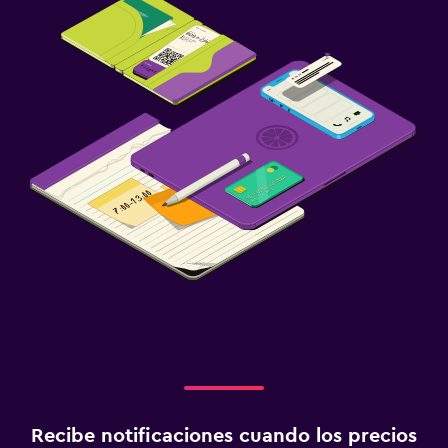
Periquera
Habitación
Enchufe cerca de la cama
Armario o clóset
Actividades
Senderismo
Juegos de mesa/rompecabezas
Servicios y facilidades
Acceso con llave
Botella de agua
Recibe notificaciones cuando los precios
Estacionamiento y transporte