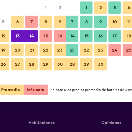
1
2
1
2
3
4
5
6
7
8
9
7
8
9
10
11
12
13
14
15
16
14
15
16
17
18
Ver precios
ension
19
20
21
22
23
21
22
23
24
25
26
27
28
29
30
28
29
30
Ver precios
ension
Ver precios
ension
Promedio
Más caro
En base a los precios promedio de hoteles de 3 est
Habitaciones
Opiniones