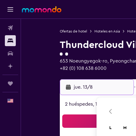
Vuelos
Ofertas de hotel
Hoteles en Asia
Hotel
Alojamientos
Thundercloud Vi
Categoría 2
Autos
653 Noeungyegok-ro, Pyeongcha
Planifica con IA
+82 (0) 108 638 6000
Trips
jue. 13/8
-
Español
2 huéspedes, 1 habitación
Bus
L
M