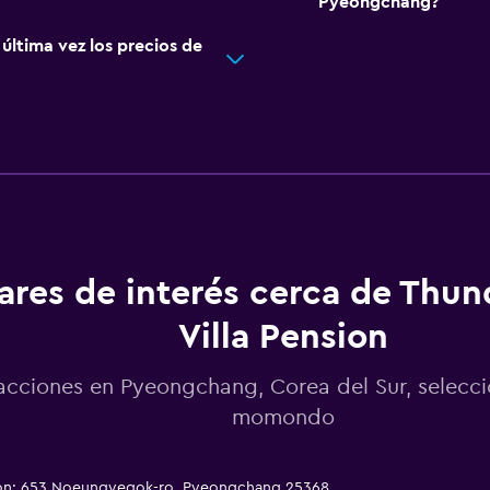
Pyeongchang?
ltima vez los precios de
ares de interés cerca de Thu
Villa Pension
acciones en Pyeongchang, Corea del Sur, selecc
momondo
sion: 653 Noeungyegok-ro, Pyeongchang 25368