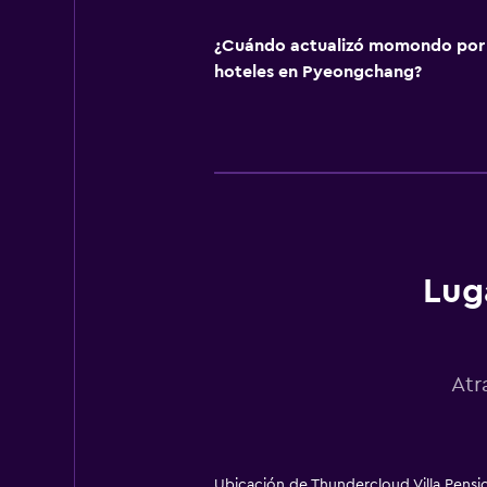
¿Cuándo actualizó momondo por ú
hoteles en Pyeongchang?
Lug
Atr
Ubicación de Thundercloud Villa Pen