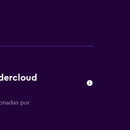
ndercloud
ionadas por