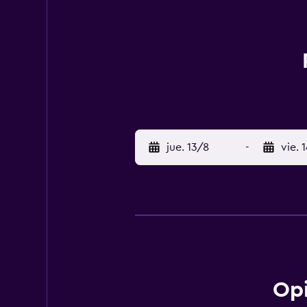
jue. 13/8
-
vie. 
Opi