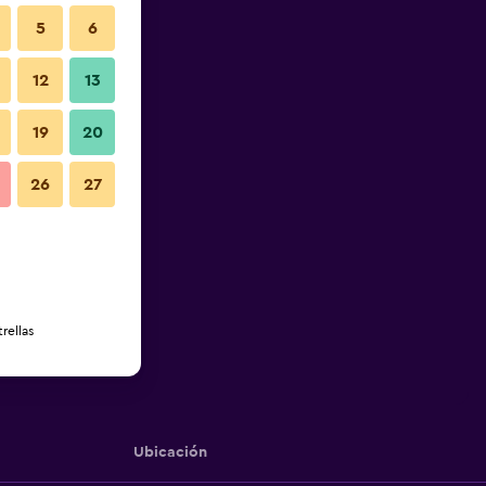
5
6
12
13
19
20
26
27
rellas
Ubicación