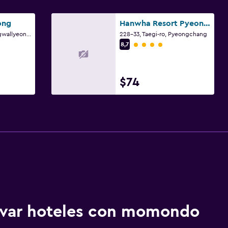
ong
Hanwha Resort Pyeongchang
715, Olympic-ro, Daegwallyeong-Myeon, Pyeongchang
228-33, Taegi-ro, Pyeongchang
Categoría 4
8,7
$74
ervar hoteles con momondo