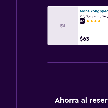
Mona Yongpye
Categoría 4
8,3
$63
Ahorra al res