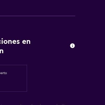
ciones en
n
uerto