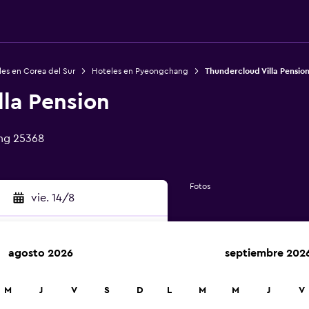
es en Corea del Sur
Hoteles en Pyeongchang
Thundercloud Villa Pensio
lla Pension
ng 25368
Fotos
vie. 14/8
agosto 2026
septiembre 202
car
M
J
V
S
D
L
M
M
J
V