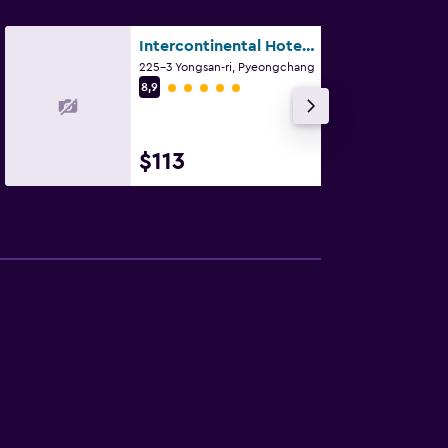
Intercontinental Hotels Alpensia Pyeongchang Resort By IHG
225-3 Yongsan-ri, Pyeongchang
Categoría 5
8,9
$113