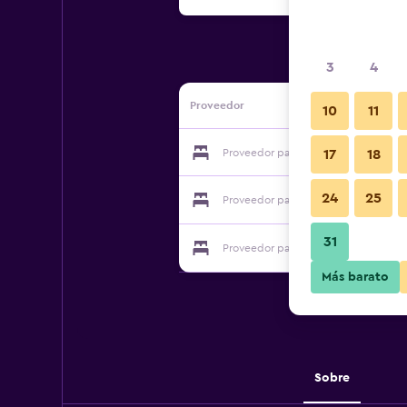
3
4
Proveedor
10
11
Proveedor para Thundercloud Villa P
17
18
24
25
Proveedor para Thundercloud Villa P
31
Proveedor para Thundercloud Villa P
Más barato
Sobre