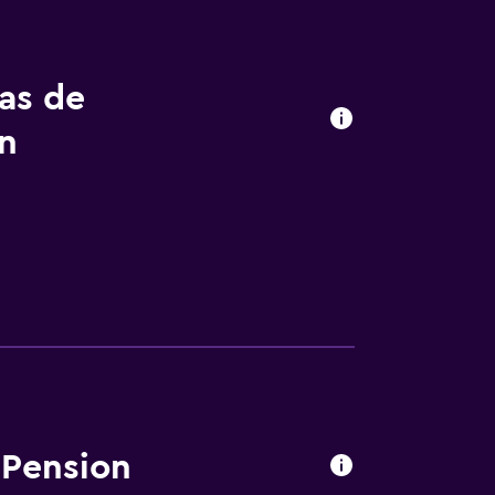
tas de
n
 Pension