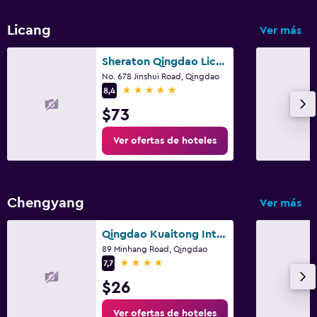
Licang
Ver más
Sheraton Qingdao Licang Hotel
No. 678 Jinshui Road, Qingdao
5 estrellas
8,4
$73
Ver ofertas de hoteles
Chengyang
Ver más
Qingdao Kuaitong International Hotel
89 Minhang Road, Qingdao
4 estrellas
7,7
$26
Ver ofertas de hoteles