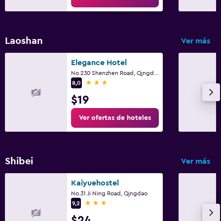
Laoshan
Ver más
Elegance Hotel
No.230 Shenzhen Road, Qingdao
3 estrellas
8,0
$19
Ver ofertas de hoteles
Shibei
Ver más
Kaiyuehostel
No.31 Ji Ning Road, Qingdao
3 estrellas
9,2
$24