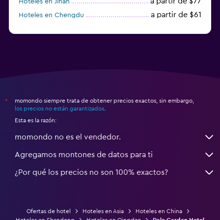
a partir de $77
Hoteles en Jinan
a partir de $61
Hoteles en Chengdu
Hoteles en Nantong
momondo siempre trata de obtener precios exactos, sin embargo,
*
los precios no están garantizados
.
Esta es la razón:
momondo no es el vendedor.
Agregamos montones de datos para ti
¿Por qué los precios no son 100% exactos?
Ofertas de hotel
Hoteles en Asia
Hoteles en China
Hoteles en Shandong
Hoteles en Qingdao
Dale Garden Hotel