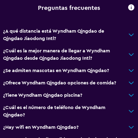
Preguntas frecuentes
General
Habitaciones familiares
¿A qué distancia está Wyndham Qingdao de
Vista al jardín
Qingdao Jiaodong Intl?
Vista al lago
¿Cuál es la mejor manera de llegar a Wyndham
Vista a la montaña
Qingdao desde Qingdao Jiaodong Intl?
Espacio de almacenamiento
¿Se admiten mascotas en Wyndham Qingdao?
Pantuflas
Habitaciones insonorizadas
¿Ofrece Wyndham Qingdao opciones de comida?
Teléfono
¿Tiene Wyndham Qingdao piscina?
Alfombrado
¿Cuál es el número de teléfono de Wyndham
Vista a la ciudad
Qingdao?
¿Hay wifi en Wyndham Qingdao?
Baño