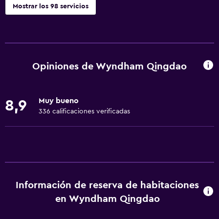
Mostrar los 98 servicios
Servicios y facilidades
Centro de negocios
Servicio de conserjería
Opiniones de Wyndham Qingdao
Cambio de divisas
Instalaciones para reuniones
Muy bueno
8,9
Servicio de habitaciones
336 calificaciones verificadas
Mostrador de información turística
Acceso con tarjeta
Check-out exprés
Check-in/check-out privado
Información de reserva de habitaciones
Recepción 24 horas
en Wyndham Qingdao
Salas de conferencia
Caja fuerte