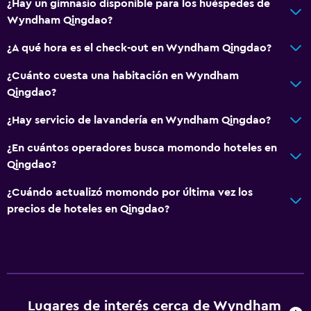
Secador de pelo
¿Hay un gimnasio disponible para los huéspedes de
Wyndham Qingdao?
Albornoz
Baño privado
¿A qué hora es el check-out en Wyndham Qingdao?
Ducha
¿Cuánto cuesta una habitación en Wyndham
Gorro de baño
Qingdao?
Tina de baño
¿Hay servicio de lavandería en Wyndham Qingdao?
Aseo
¿En cuántos operadores busca momondo hoteles en
Papel higiénico
Qingdao?
Cepillo de dientes
¿Cuándo actualizó momondo por última vez los
precios de hoteles en Qingdao?
Ideal para familias
Libros, DVD, música para niños
Comidas para niños
Buffet infantil
Lugares de interés cerca de Wyndham
Carriolas