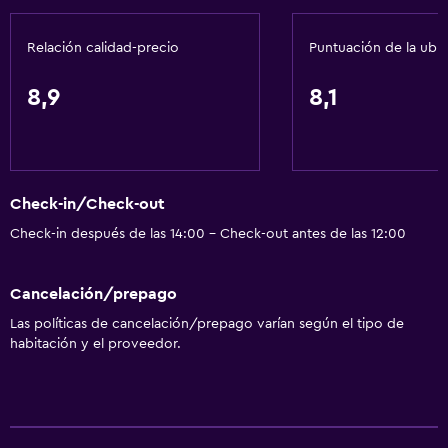
Relación calidad-precio
Puntuación de la ubi
Servicios básicos
Wifi disponible en todas las instalaciones
8,9
8,1
Internet
Extinguidor
Artículos de aseo gratis
Check-in/Check-out
Alarma de humo
Check-in después de las 14:00 - Check-out antes de las 12:00
Calefacción
Aire acondicionado
Cancelación/prepago
Wifi gratis
Las políticas de cancelación/prepago varían según el tipo de
Champú
habitación y el proveedor.
Gel de ducha
Papeleras
Acondicionador