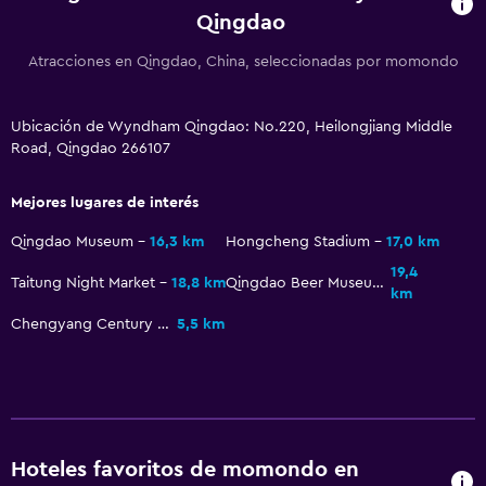
Qingdao
Zona cubierta de juegos
Atracciones en Qingdao, China, seleccionadas por momondo
Club infantil
Equipo infantil para zona de juegos al aire libre
Ubicación de Wyndham Qingdao: No.220, Heilongjiang Middle
Parque infantil
Road, Qingdao 266107
Juguetes para piscina
Mejores lugares de interés
Accesibilidad y adecuación
Qingdao Museum
16,3 km
Hongcheng Stadium
17,0 km
Para no fumadores
19,4
Taitung Night Market
18,8 km
Qingdao Beer Museum
km
Áreas designadas para fumadores
Chengyang Century Park
5,5 km
Mascotas permitidas bajo consulta (pueden aplicar cargos
extra)
Accesibilidad
Ascensor
Estacionamiento accesible
Hoteles favoritos de momondo en