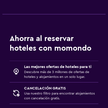
Gimnasio
Gimnasio
Squash
Tennis a puerta cerrada
Ahorra al reservar
hoteles con momondo
Estacionamiento y transporte
Traslado al aeropuerto gratuito
Estacionamiento gratuito
Las mejores ofertas de hoteles para ti
Descubre más de 3 millones de ofertas de
Aire libre
hoteles y alojamientos en un solo lugar.
Jardín
CANCELACIÓN GRATIS
Sillas de playa
Usa nuestro filtro para encontrar alojamientos
con cancelación gratis.
Zona de trabajo