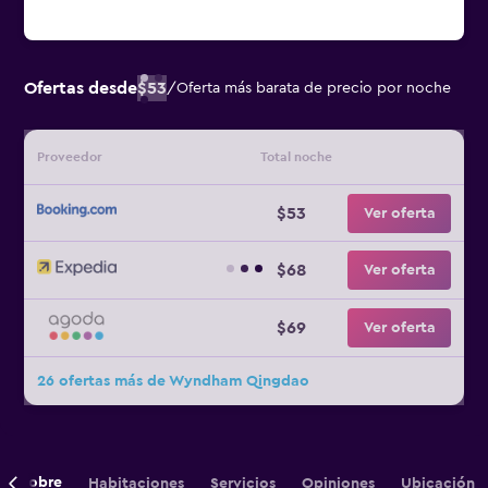
Ofertas desde
$53
/
Oferta más barata de precio por noche
Proveedor
Total noche
$53
Ver oferta
$68
Ver oferta
$69
Ver oferta
26 ofertas más de Wyndham Qingdao
Sobre
Habitaciones
Servicios
Opiniones
Ubicación