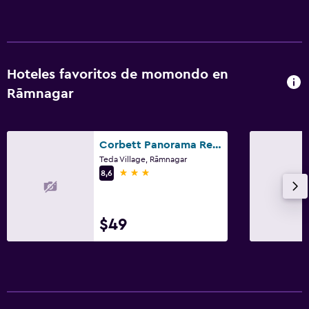
Hoteles favoritos de momondo en
Rāmnagar
Corbett Panorama Resort
Teda Village, Rāmnagar
3 estrellas
8,6
$49