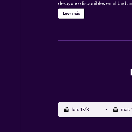
desayuno disponibles en el bed and
esquí en los alrededores o disfrut
Leer más
está a 47 km. El aeropuerto (Aerop
lun. 17/8
-
mar. 