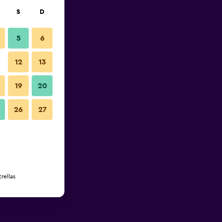
S
D
5
6
12
13
19
20
26
27
rellas