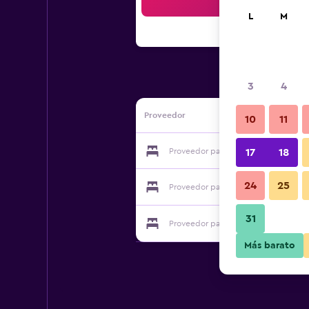
Bus
L
M
3
4
Proveedor
10
11
Proveedor para Pension Felsenheim
17
18
24
25
Proveedor para Pension Felsenheim
31
Proveedor para Pension Felsenheim
Más barato