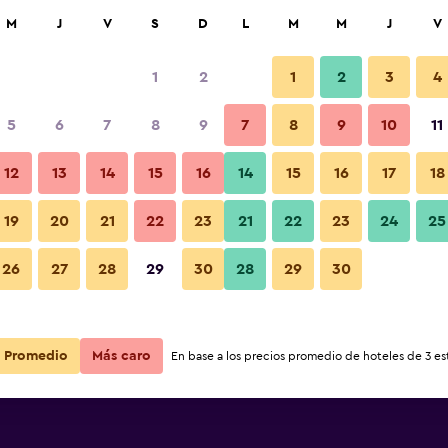
car
M
J
V
S
D
L
M
M
J
V
1
2
1
2
3
4
5
6
7
8
9
7
8
9
10
11
12
13
14
15
16
14
15
16
17
18
Ver precios
19
20
21
22
23
21
22
23
24
25
26
27
28
29
30
28
29
30
Ver precios
Ver precios
Promedio
Más caro
En base a los precios promedio de hoteles de 3 est