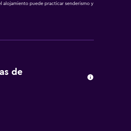
del alojamiento puede practicar senderismo y
el alojamiento, y Paul-Ausserleitner-Schanze
tas de