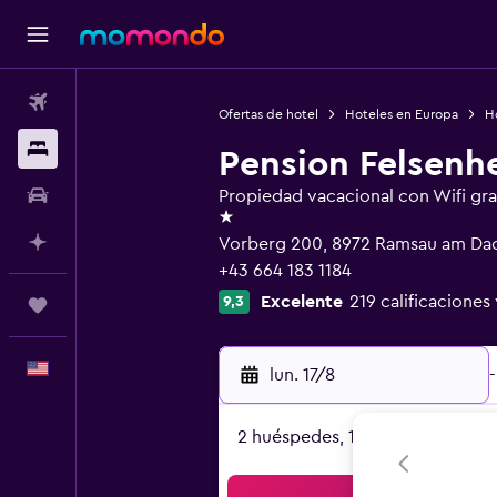
Vuelos
Ofertas de hotel
Hoteles en Europa
Ho
Alojamientos
Pension Felsenh
Autos
Propiedad vacacional con Wifi gra
1 estrella
Planifica con IA
Vorberg 200, 8972 Ramsau am Dac
+43 664 183 1184
Excelente
219 calificaciones 
9,3
Trips
Español
lun. 17/8
-
2 huéspedes, 1 habitación