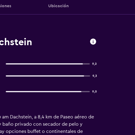
iones
Ubicación
chstein
9,2
9,3
9,0
au am Dachstein, a 8,4 km de Paseo aéreo de
e y baño privado con secador de pelo y
ay opciones buffet o continentales de