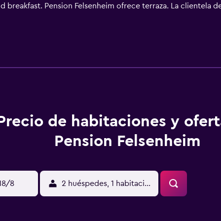
 breakfast. Pension Felsenheim ofrece terraza. La clientela 
ar del jardín. Estación de tren de Bischofshofen está a 46 km d
uerto de Salzburgo - W. A. Mozart) está a 91 km.
Precio de habitaciones y ofer
Pension Felsenheim
18/8
2 huéspedes, 1 habitación