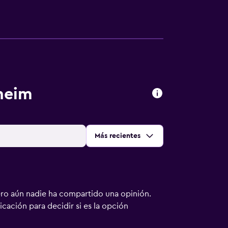
heim
Ordenar por
:
Más recientes
ero aún nadie ha compartido una opinión.
bicación para decidir si es la opción