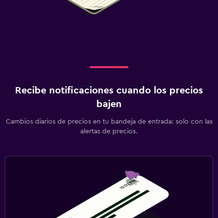
Periquera
Lavandería
Lavandería
Servicio de planchado
Servicios de lavandería/tintorería
Recibe notificaciones cuando los precios
Plancha y tabla de planchar
bajen
Tendedero
Cambios diarios de precios en tu bandeja de entrada: solo con las
alertas de precios.
Salud y seguridad
Limpieza diaria
Mosquitera
Seguridad las 24 horas
Botiquín de primeros auxilios