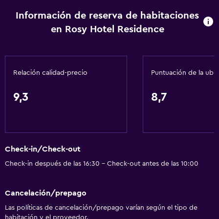
Buceo
Información de reserva de habitaciones
Paseos a caballo
en Rosy Hotel Residence
Ping pong
Windsurf
Senderismo
Relación calidad-precio
Puntuación de la ubi
Servicios básicos
9,3
8,7
Dispositivo hotspot móvil
Wifi disponible en todas las instalaciones
Internet
Check-in/Check-out
Extinguidor
Check-in después de las 16:30 - Check-out antes de las 10:00
Artículos de aseo gratis
Calefacción
Cancelación/prepago
Aire acondicionado
Las políticas de cancelación/prepago varían según el tipo de
Wifi gratis
habitación y el proveedor.