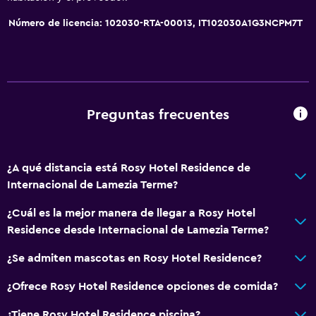
Ropa de cama
Número de licencia: 102030-RTA-00013, IT102030A1G3NCPM7T
Toallas
Adaptador
Toallas/ropa de cama (cargo adicional)
Papeleras
Preguntas frecuentes
General
¿A qué distancia está Rosy Hotel Residence de
Ventana
Internacional de Lamezia Terme?
Habitaciones familiares
¿Cuál es la mejor manera de llegar a Rosy Hotel
Vista al jardín
Residence desde Internacional de Lamezia Terme?
Vista al patio interior
¿Se admiten mascotas en Rosy Hotel Residence?
Posibilidad de habitaciones conectadas
Vista a la piscina
¿Ofrece Rosy Hotel Residence opciones de comida?
Vista al mar
¿Tiene Rosy Hotel Residence piscina?