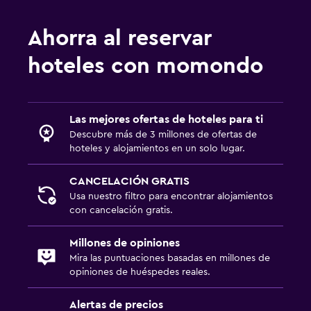
Secador de pelo
Ahorra al reservar
Albornoz
Baño privado
hoteles con momondo
Ducha
Baño pequeño adicional
Las mejores ofertas de hoteles para ti
Bidé
Descubre más de 3 millones de ofertas de
Aseo
hoteles y alojamientos en un solo lugar.
Papel higiénico
CANCELACIÓN GRATIS
Usa nuestro filtro para encontrar alojamientos
Servicios y facilidades
con cancelación gratis.
Renta de autos
Millones de opiniones
Servicio de despertador
Mira las puntuaciones basadas en millones de
Servicio de habitaciones
opiniones de huéspedes reales.
Mostrador de información turística
Alertas de precios