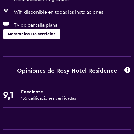
Wifi disponible en todas las instalaciones
TV de pantalla plana
Mostrar los 115 servicios
Actividades
Bicicletas
Pesca
Opiniones de Rosy Hotel Residence
Juegos de mesa/rompecabezas
Canotaje
Excelente
9,1
Ciclismo
135 calificaciones verificadas
Dardos
Submarinismo
Buceo