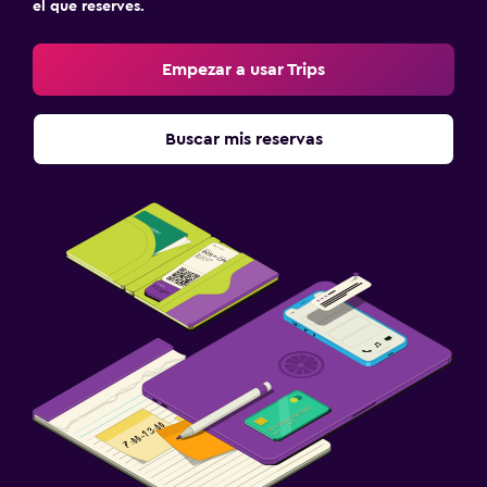
el que reserves.
Utensilios de cocina
Cocina
Empezar a usar Trips
Horno
Cocina
Buscar mis reservas
Nevera
Cafetera
Comedor
Ideal para familias
Cuna/cama nido disponibles
Piscina (para niños)
Equipo infantil para zona de juegos al aire libre
Servicios de cuidado de niños (con cargos)
Parque infantil