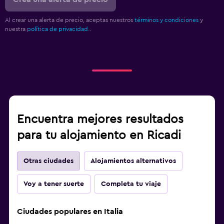
Bar/lounge
Minibar
Al crear una alerta de precio, aceptas nuestros
términos y condiciones
y
nuestra
política de privacidad.
.
Mesa de comedor
Habitación
Perchero
Armario o clóset
Encuentra mejores resultados
Zona de trabajo
para tu alojamiento en Ricadi
Fax/fotocopiadora
Otras ciudades
Alojamientos alternativos
Voy a tener suerte
Completa tu viaje
Ciudades populares en Italia