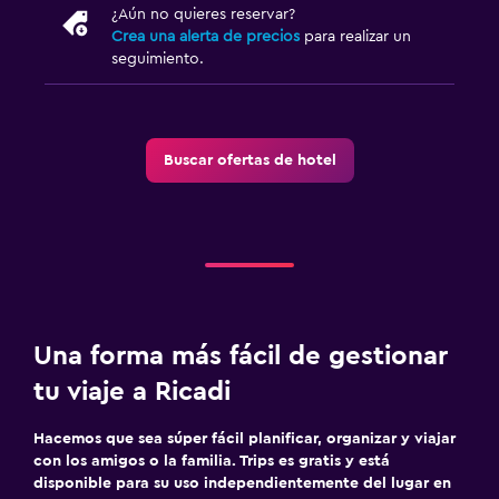
Acceso con llave
¿Aún no quieres reservar?
Crea una alerta de precios
para realizar un
Check-out exprés
seguimiento.
Check-in/check-out privado
Caja fuerte
Buscar ofertas de hotel
Piscina y spa
Piscina climatizada
Bañera de hidromasaje
Piscina al aire libre
Piscina pequeña
Una forma más fácil de gestionar
Piscina con vista
tu viaje a Ricadi
Piscina privada
Bar en la piscina
Hacemos que sea súper fácil planificar, organizar y viajar
con los amigos o la familia. Trips es gratis y está
disponible para su uso independientemente del lugar en
Cocina