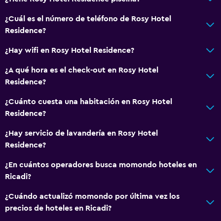
Zona de estar
¿Cuál es el número de teléfono de Rosy Hotel
Solárium
Residence?
Teléfono
¿Hay wifi en Rosy Hotel Residence?
Piso de mosaico/mármol
¿A qué hora es el check-out en Rosy Hotel
Independiente
Residence?
Aire libre
¿Cuánto cuesta una habitación en Rosy Hotel
Residence?
Comedor al aire libre
Muebles de exterior
¿Hay servicio de lavandería en Rosy Hotel
Residence?
Área de picnic
Playa privada
¿En cuántos operadores busca momondo hoteles en
Ricadi?
Jardín
Terraza/patio
¿Cuándo actualizó momondo por última vez los
precios de hoteles en Ricadi?
Sillas de playa