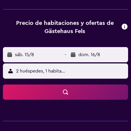
con ducha, artículos de aseo gratuitos y secador de pelo.
Gästehaus Fels ofrece algunas habitaciones con vistas a la
ciudad, y todas tienen hervidor. En el alojamiento, las
habitaciones tienen ropa de cama y toallas. En Gästehaus
Precio de habitaciones y ofertas de
Fels se puede disfrutar de un desayuno continental. La
Gästehaus Fels
clientela puede practicar actividades en Riezlern y
alrededores, como esquí y ciclismo.
sáb. 15/8
-
dom. 16/8
2 huéspedes, 1 habitación