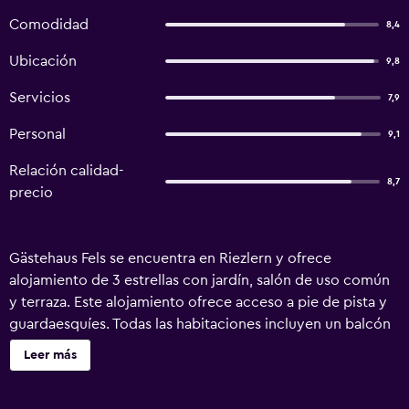
Comodidad
8,4
Ubicación
9,8
Servicios
7,9
Personal
9,1
Relación calidad-
8,7
precio
Gästehaus Fels se encuentra en Riezlern y ofrece
alojamiento de 3 estrellas con jardín, salón de uso común
y terraza. Este alojamiento ofrece acceso a pie de pista y
guardaesquíes. Todas las habitaciones incluyen un balcón
con vistas a la montaña y wifi gratis. En el hotel, cada
Leer más
habitación está equipada con zona de estar, TV de pantalla
plana con canales por cable, caja fuerte y baño privado