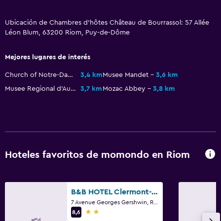
Bar/lounge
Tetera/cafetera
Ubicación de Chambres d'hôtes Château de Bourrassol: 57 Allée
Léon Blum, 63200 Riom, Puy-de-Dôme
Salud y seguridad
Mejores lugares de interés
Botiquín de primeros auxilios
Church of Notre-Dame-du-Marthuret
3,4 km
Musee Mandet
3,6 km
Seguridad las 24 horas
Musee Regional d'Auvergne
3,7 km
Mozac Abbey
3,8 km
Sistema de entretenimiento
Sala de estar/TV compartida
Zona de trabajo
Hoteles favoritos de momondo en Riom
Escritorio
B&B HOTEL Clermont-Ferrand Nord Riom
Actividades
7 Avenue Georges Gershwin, Riom, Puy-de-Dôme
2 estrellas
Juegos de mesa/rompecabezas
8,6