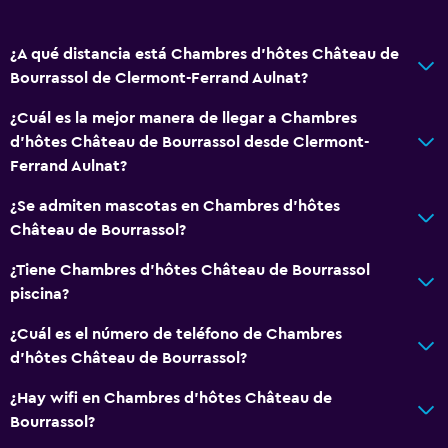
Terraza/patio
¿A qué distancia está Chambres d'hôtes Château de
Comedor al aire libre
Bourrassol de Clermont-Ferrand Aulnat?
Muebles de exterior
¿Cuál es la mejor manera de llegar a Chambres
Área de picnic
d'hôtes Château de Bourrassol desde Clermont-
Jardín
Ferrand Aulnat?
¿Se admiten mascotas en Chambres d'hôtes
Servicios y facilidades
Château de Bourrassol?
Servicio de conserjería
¿Tiene Chambres d'hôtes Château de Bourrassol
Instalaciones para reuniones
piscina?
Acceso con llave
¿Cuál es el número de teléfono de Chambres
Botella de agua
d'hôtes Château de Bourrassol?
Check-in/check-out privado
¿Hay wifi en Chambres d'hôtes Château de
Bourrassol?
Accesibilidad y adecuación