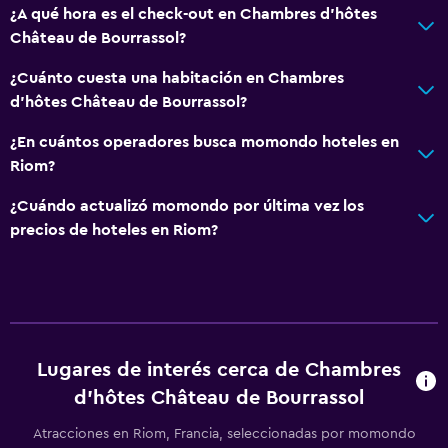
Mascotas permitidas bajo consulta (pueden aplicar cargos
¿A qué hora es el check-out en Chambres d'hôtes
extra)
Château de Bourrassol?
Para no fumadores
¿Cuánto cuesta una habitación en Chambres
Almohada sin plumas
d'hôtes Château de Bourrassol?
Plantas superiores accesibles por escaleras
¿En cuántos operadores busca momondo hoteles en
Riom?
Estacionamiento y transporte
¿Cuándo actualizó momondo por última vez los
Estacionamiento gratuito
precios de hoteles en Riom?
Estacionamiento privado
Habitación
Enchufe cerca de la cama
Lugares de interés cerca de Chambres
Armario o clóset
d'hôtes Château de Bourrassol
Comedor
Atracciones en Riom, Francia, seleccionadas por momondo