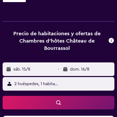
Ferrand. El hostal o pensión libre de humo dispone de wifi
gratis en todo el alojamiento. En el hostal o pensión, las
habitaciones cuentan con escritorio. Todas las
habitaciones tienen baño privado, artículos de aseo
gratuitos y ropa de cama. En Chambres d'hôtes Château
de Bourrassol se puede disfrutar de un desayuno buffet o
Precio de habitaciones y ofertas de
continental. Catedral de Clermont-Ferrand está a 15 km del
Chambres d'hôtes Château de
alojamiento, y Universidad Blaise Pascal está a 19 km. El
Bourrassol
aeropuerto (Aeropuerto de Clermont - Ferrand Auvergne)
está a 15 km.
sáb. 15/8
-
dom. 16/8
2 huéspedes, 1 habitación