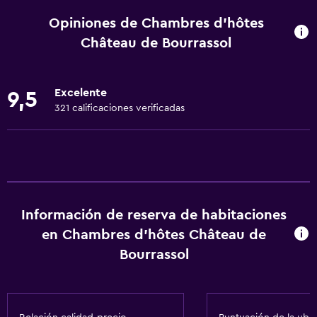
Wifi disponible en todas las instalaciones
Opiniones de Chambres d'hôtes
Internet
Château de Bourrassol
Ropa de cama
Toallas
Excelente
9,5
Extinguidor
321 calificaciones verificadas
Artículos de aseo gratis
Alarma de humo
Calefacción
Gel de ducha
Información de reserva de habitaciones
Toallas/ropa de cama (cargo adicional)
en Chambres d'hôtes Château de
Papeleras
Bourrassol
Baño
Ducha