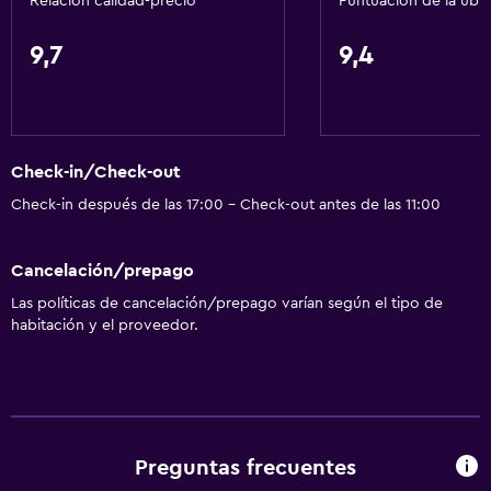
Relación calidad-precio
Puntuación de la ubi
Tina de baño
Secador de pelo
9,7
9,4
Aseo
Papel higiénico
Baño privado
Check-in/Check-out
Check-in después de las 17:00 - Check-out antes de las 11:00
General
Habitaciones familiares
Cancelación/prepago
Vista al jardín
Las políticas de cancelación/prepago varían según el tipo de
Piso de parquet o madera noble
habitación y el proveedor.
Habitaciones insonorizadas
Insonorización
Espacio de almacenamiento
Preguntas frecuentes
Aire libre