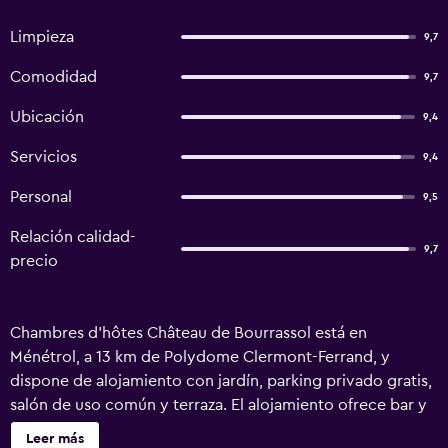
Limpieza
9,7
Comodidad
9,7
Ubicación
9,4
Servicios
9,4
Personal
9,5
Relación calidad-
9,7
precio
Chambres d'hôtes Château de Bourrassol está en
Ménétrol, a 13 km de Polydome Clermont-Ferrand, y
dispone de alojamiento con jardín, parking privado gratis,
salón de uso común y terraza. El alojamiento ofrece bar y
se encuentra a 14 km de Estación de tren de Clermont-
Leer más