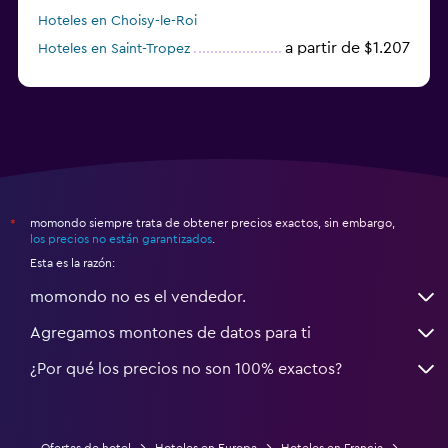
Hoteles en Choisy-le-Roi
a partir de $1.207
Hoteles en Saint-Tropez
a partir de $68
Hoteles en Montpellier
momondo siempre trata de obtener precios exactos, sin embargo,
*
los precios no están garantizados
.
Esta es la razón:
momondo no es el vendedor.
Agregamos montones de datos para ti
¿Por qué los precios no son 100% exactos?
Ofertas de hotel
Hoteles en Europa
Hoteles en Francia